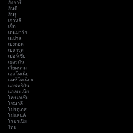
ฮังการี
ฮินดี
ฮิบรู
เกาหลี
เช็ก
เดนมาร์ก
เนปาล
เบงกอล
เบลารุส
เปอร์เซีย
เยอรมัน
เวียดนาม
เอสโตเนีย
แมซิโดเนียะ
แอฟฟริกัน
แอลเบเนีย
โครเอเชีย
โซมาลี
โปรตุเกส
โปแลนด์
โรมาเนีย
ไทย