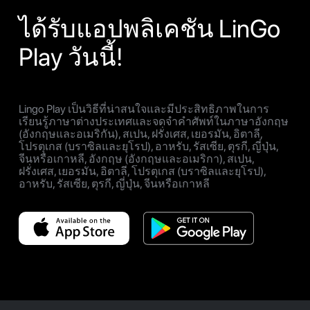
ได้รับแอปพลิเคชัน LinGo
Play วันนี้!
Lingo Play เป็นวิธีที่น่าสนใจและมีประสิทธิภาพในการ
เรียนรู้ภาษาต่างประเทศและจดจำคำศัพท์ในภาษาอังกฤษ
(อังกฤษและอเมริกัน), สเปน, ฝรั่งเศส, เยอรมัน, อิตาลี,
โปรตุเกส (บราซิลและยุโรป), อาหรับ, รัสเซีย, ตุรกี, ญี่ปุ่น,
จีนหรือเกาหลี, อังกฤษ (อังกฤษและอเมริกา), สเปน,
ฝรั่งเศส, เยอรมัน, อิตาลี, โปรตุเกส (บราซิลและยุโรป),
อาหรับ, รัสเซีย, ตุรกี, ญี่ปุ่น, จีนหรือเกาหลี