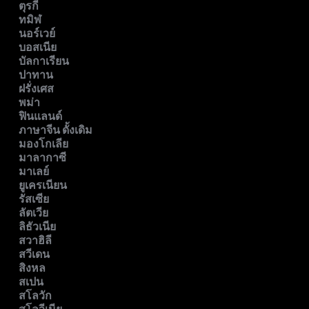
ตุรกี
ทมิฬ
นอร์เวย์
บอสเนีย
บัลกาเรียน
ปาทาน
ฝรั่งเศส
พม่า
ฟินแลนด์
ภาษาจีน ดั้งเดิม
มองโกเลีย
มาลากาซี
มาเลย์
ยูเครเนียน
รัสเซีย
ลัตเวีย
ลิธัวเนีย
สวาฮิลี
สวีเดน
สิงหล
สเปน
สโลวัก