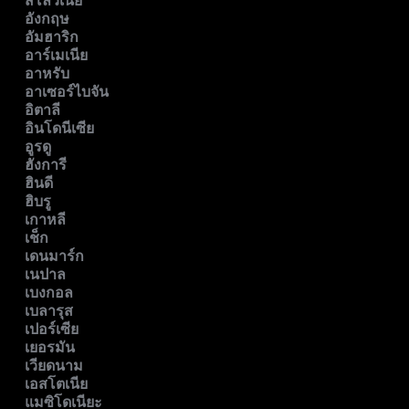
สโลวีเนีย
อังกฤษ
อัมฮาริก
อาร์เมเนีย
อาหรับ
อาเซอร์ไบจัน
อิตาลี
อินโดนีเซีย
อูรดู
ฮังการี
ฮินดี
ฮิบรู
เกาหลี
เช็ก
เดนมาร์ก
เนปาล
เบงกอล
เบลารุส
เปอร์เซีย
เยอรมัน
เวียดนาม
เอสโตเนีย
แมซิโดเนียะ