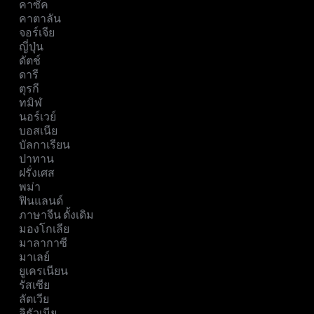
คาซัค
คาตาลัน
จอร์เจีย
ญี่ปุ่น
ดัตช์
ดารี
ตุรกี
ทมิฬ
นอร์เวย์
บอสเนีย
บัลกาเรียน
ปาทาน
ฝรั่งเศส
พม่า
ฟินแลนด์
ภาษาจีน ดั้งเดิม
มองโกเลีย
มาลากาซี
มาเลย์
ยูเครเนียน
รัสเซีย
ลัตเวีย
ลิธัวเนีย