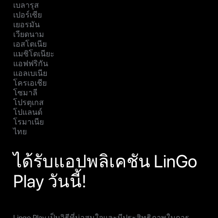
เบลารุส
เปอร์เซีย
เยอรมัน
เวียดนาม
เอสโตเนีย
แมซิโดเนียะ
แอฟฟริกัน
แอลเบเนีย
โครเอเชีย
โซมาลี
โปรตุเกส
โปแลนด์
โรมาเนีย
ไทย
ได้รับแอปพลิเคชัน LinGo
Play วันนี้!
Lingo Play เป็นวิธีที่น่าสนใจและมีประสิทธิภาพในการ