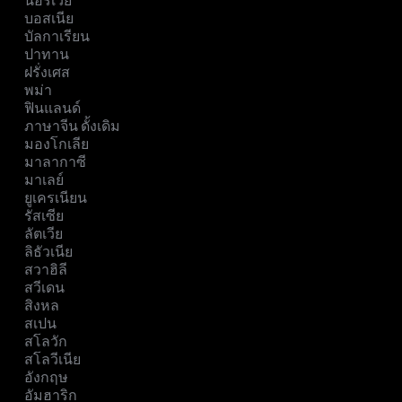
นอร์เวย์
บอสเนีย
บัลกาเรียน
ปาทาน
ฝรั่งเศส
พม่า
ฟินแลนด์
ภาษาจีน ดั้งเดิม
มองโกเลีย
มาลากาซี
มาเลย์
ยูเครเนียน
รัสเซีย
ลัตเวีย
ลิธัวเนีย
สวาฮิลี
สวีเดน
สิงหล
สเปน
สโลวัก
สโลวีเนีย
อังกฤษ
อัมฮาริก