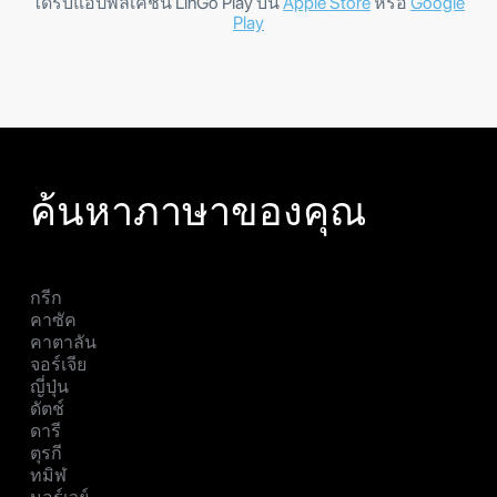
ได้รับแอปพลิเคชัน LinGo Play บน
Apple Store
หรือ
Google
Play
ค้นหาภาษาของคุณ
กรีก
คาซัค
คาตาลัน
จอร์เจีย
ญี่ปุ่น
ดัตช์
ดารี
ตุรกี
ทมิฬ