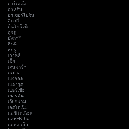
อาร์เมเนีย
อาหรับ
อาเซอร์ไบจัน
อิตาลี
อินโดนีเซีย
อูรดู
ฮังการี
ฮินดี
ฮิบรู
เกาหลี
เช็ก
เดนมาร์ก
เนปาล
เบงกอล
เบลารุส
เปอร์เซีย
เยอรมัน
เวียดนาม
เอสโตเนีย
แมซิโดเนียะ
แอฟฟริกัน
แอลเบเนีย