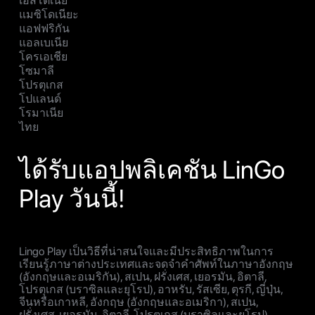
เอสโตเนีย
แมซิโดเนียะ
แอฟฟริกัน
แอลเบเนีย
โครเอเชีย
โซมาลี
โปรตุเกส
โปแลนด์
โรมาเนีย
ไทย
ได้รับแอปพลิเคชัน LinGo
Play วันนี้!
Lingo Play เป็นวิธีที่น่าสนใจและมีประสิทธิภาพในการ
เรียนรู้ภาษาต่างประเทศและจดจำคำศัพท์ในภาษาอังกฤษ
(อังกฤษและอเมริกัน), สเปน, ฝรั่งเศส, เยอรมัน, อิตาลี,
โปรตุเกส (บราซิลและยุโรป), อาหรับ, รัสเซีย, ตุรกี, ญี่ปุ่น,
จีนหรือเกาหลี, อังกฤษ (อังกฤษและอเมริกา), สเปน,
ฝรั่งเศส, เยอรมัน, อิตาลี, โปรตุเกส (บราซิลและยุโรป),