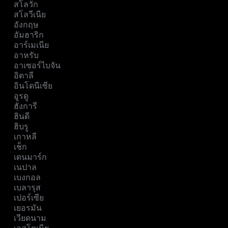
สโลวัก
สโลวีเนีย
อังกฤษ
อัมฮาริก
อาร์เมเนีย
อาหรับ
อาเซอร์ไบจัน
อิตาลี
อินโดนีเซีย
อูรดู
ฮังการี
ฮินดี
ฮิบรู
เกาหลี
เช็ก
เดนมาร์ก
เนปาล
เบงกอล
เบลารุส
เปอร์เซีย
เยอรมัน
เวียดนาม