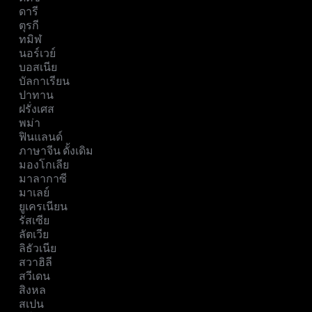
ดารี
ตุรกี
ทมิฬ
นอร์เวย์
บอสเนีย
บัลกาเรียน
ปาทาน
ฝรั่งเศส
พม่า
ฟินแลนด์
ภาษาจีน ดั้งเดิม
มองโกเลีย
มาลากาซี
มาเลย์
ยูเครเนียน
รัสเซีย
ลัตเวีย
ลิธัวเนีย
สวาฮิลี
สวีเดน
สิงหล
สเปน