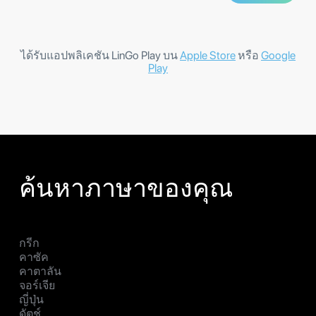
ได้รับแอปพลิเคชัน LinGo Play บน
Apple Store
หรือ
Google
Play
ค้นหาภาษาของคุณ
กรีก
คาซัค
คาตาลัน
จอร์เจีย
ญี่ปุ่น
ดัตช์