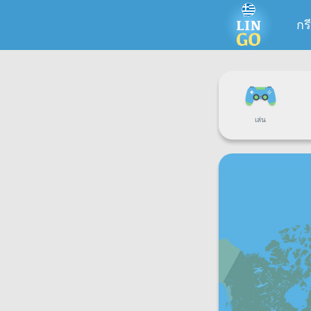
กร
เล่น