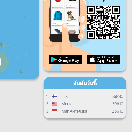
ศ.
ส.
อา.
ควาบคืนหน้ารายวัน
ความคืบหน้ารายเดือน
ใบประกาศนียบัตร
ผลรวมทั้งหมด
อันดับวันนี้
1.
J. K
55990
2.
Mauro
29610
3.
Маг Ангелика
25610