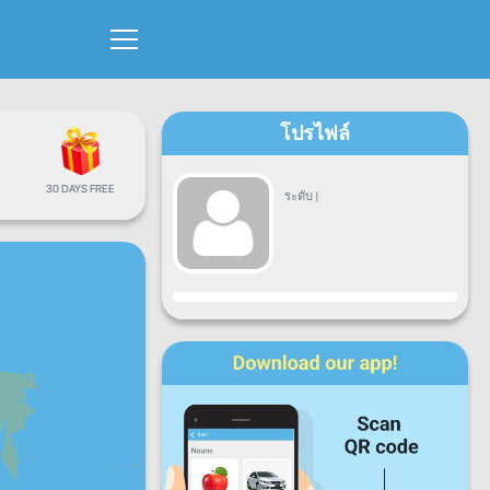
โปรไฟล์
30 DAYS FREE
ระดับ
|
ขั้นตอน
จ.
อ.
พ.
พฤ.