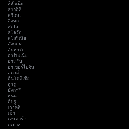
ลิธัวเนีย
สวาฮิลี
สวีเดน
สิงหล
สเปน
สโลวัก
สโลวีเนีย
อังกฤษ
อัมฮาริก
อาร์เมเนีย
อาหรับ
อาเซอร์ไบจัน
อิตาลี
อินโดนีเซีย
อูรดู
ฮังการี
ฮินดี
ฮิบรู
เกาหลี
เช็ก
เดนมาร์ก
เนปาล