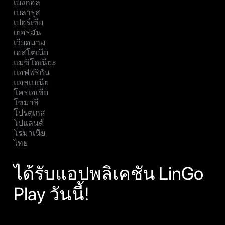
เบงกอล
เบลารุส
เปอร์เซีย
เยอรมัน
เวียดนาม
เอสโตเนีย
แมซิโดเนียะ
แอฟฟริกัน
แอลเบเนีย
โครเอเชีย
โซมาลี
โปรตุเกส
โปแลนด์
โรมาเนีย
ไทย
ได้รับแอปพลิเคชัน LinGo
Play วันนี้!