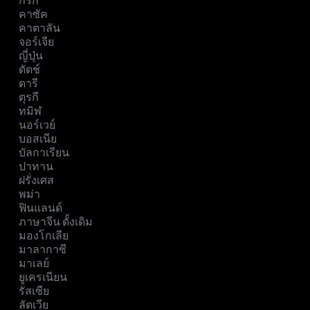
กรีก
คาซัค
คาตาลัน
จอร์เจีย
ญี่ปุ่น
ดัตช์
ดารี
ตุรกี
ทมิฬ
นอร์เวย์
บอสเนีย
บัลกาเรียน
ปาทาน
ฝรั่งเศส
พม่า
ฟินแลนด์
ภาษาจีน ดั้งเดิม
มองโกเลีย
มาลากาซี
มาเลย์
ยูเครเนียน
รัสเซีย
ลัตเวีย