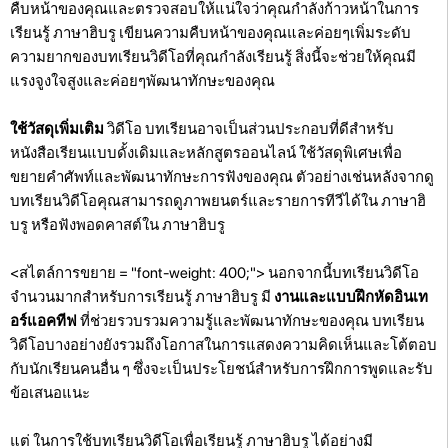
คืบหน้าของคุณและตรวจสอบให้แน่ใจว่าคุณกำลังก้าวหน้าในการ
เรียนรู้ ภาษาฮิบรู เขียนความคืบหน้าของคุณและค่อยๆเพิ่มระดับ
ความยากของบทเรียนวิดีโอที่คุณกำลังเรียนรู้ สิ่งนี้จะช่วยให้คุณมี
แรงจูงใจสูงและค่อยๆพัฒนาทักษะของคุณ
ใช้วัสดุเพิ่มเติม
วิดีโอ บทเรียนอาจเป็นส่วนประกอบที่ดีสำหรับ
หนังสือเรียนแบบดั้งเดิมและหลักสูตรออนไลน์ ใช้วัสดุพิเศษเพื่อ
ขยายคำศัพท์และพัฒนาทักษะการฟังของคุณ ตัวอย่างเช่นหลังจากดู
บทเรียนวิดีโอคุณสามารถดูภาพยนตร์และรายการทีวีได้ใน ภาษาฮิ
บรู หรือฟังพอดคาสต์ใน ภาษาฮิบรู
<สไตล์การขยาย = "font-weight: 400;"> นอกจากนี้บทเรียนวิดีโอ
จำนวนมากสำหรับการเรียนรู้ ภาษาฮิบรู มี
งานและแบบฝึกหัดอินเท
อร์แอคทีฟ
ที่ช่วยรวบรวมความรู้และพัฒนาทักษะของคุณ บทเรียน
วิดีโอบางอย่างยังรวมถึงโอกาสในการแสดงความคิดเห็นและโต้ตอบ
กับนักเรียนคนอื่น ๆ ซึ่งจะเป็นประโยชน์สำหรับการฝึกการพูดและรับ
ข้อเสนอแนะ
แต่ ในการใช้บทเรียนวิดีโอเพื่อเรียนรู้ ภาษาฮิบรู ได้อย่างมี