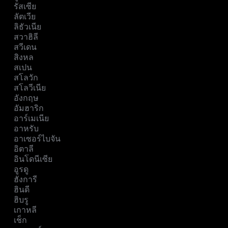
รัสเซีย
ลัตเวีย
ลิธัวเนีย
สวาฮิลี
สวีเดน
สิงหล
สเปน
สโลวัก
สโลวีเนีย
อังกฤษ
อัมฮาริก
อาร์เมเนีย
อาหรับ
อาเซอร์ไบจัน
อิตาลี
อินโดนีเซีย
อูรดู
ฮังการี
ฮินดี
ฮิบรู
เกาหลี
เช็ก