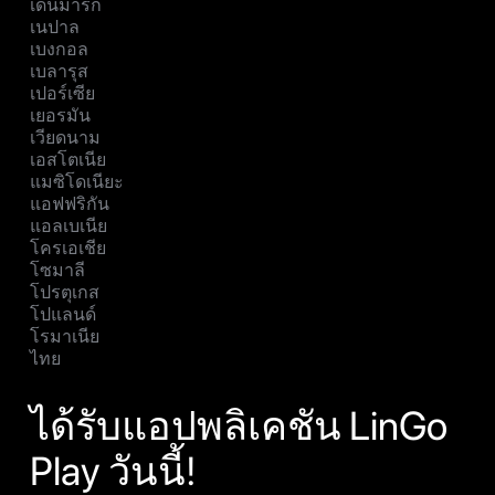
เดนมาร์ก
เนปาล
เบงกอล
เบลารุส
เปอร์เซีย
เยอรมัน
เวียดนาม
เอสโตเนีย
แมซิโดเนียะ
แอฟฟริกัน
แอลเบเนีย
โครเอเชีย
โซมาลี
โปรตุเกส
โปแลนด์
โรมาเนีย
ไทย
ได้รับแอปพลิเคชัน LinGo
Play วันนี้!