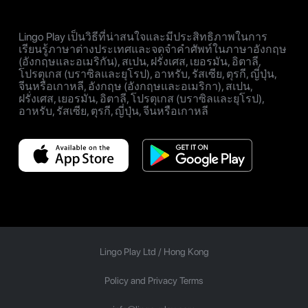
Lingo Play เป็นวิธีที่น่าสนใจและมีประสิทธิภาพในการ
เรียนรู้ภาษาต่างประเทศและจดจำคำศัพท์ในภาษาอังกฤษ
(อังกฤษและอเมริกัน), สเปน, ฝรั่งเศส, เยอรมัน, อิตาลี,
โปรตุเกส (บราซิลและยุโรป), อาหรับ, รัสเซีย, ตุรกี, ญี่ปุ่น,
จีนหรือเกาหลี, อังกฤษ (อังกฤษและอเมริกา), สเปน,
ฝรั่งเศส, เยอรมัน, อิตาลี, โปรตุเกส (บราซิลและยุโรป),
อาหรับ, รัสเซีย, ตุรกี, ญี่ปุ่น, จีนหรือเกาหลี
Lingo Play Ltd /
Hong Kong
Policy and Privacy Terms