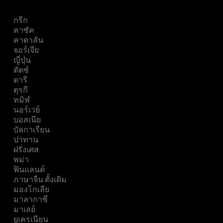
กรีก
คาซัค
คาตาลัน
จอร์เจีย
ญี่ปุ่น
ดัตช์
ดารี
ตุรกี
ทมิฬ
นอร์เวย์
บอสเนีย
บัลกาเรียน
ปาทาน
ฝรั่งเศส
พม่า
ฟินแลนด์
ภาษาจีน ดั้งเดิม
มองโกเลีย
มาลากาซี
มาเลย์
ยูเครเนียน