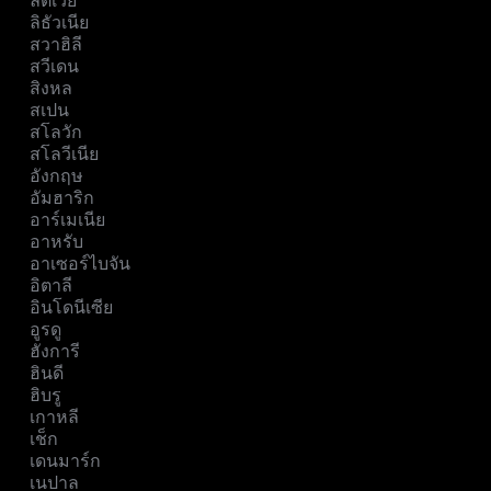
ลัตเวีย
ลิธัวเนีย
สวาฮิลี
สวีเดน
สิงหล
สเปน
สโลวัก
สโลวีเนีย
อังกฤษ
อัมฮาริก
อาร์เมเนีย
อาหรับ
อาเซอร์ไบจัน
อิตาลี
อินโดนีเซีย
อูรดู
ฮังการี
ฮินดี
ฮิบรู
เกาหลี
เช็ก
เดนมาร์ก
เนปาล