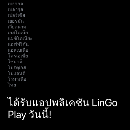
เบงกอล
เบลารุส
เปอร์เซีย
เยอรมัน
เวียดนาม
เอสโตเนีย
แมซิโดเนียะ
แอฟฟริกัน
แอลเบเนีย
โครเอเชีย
โซมาลี
โปรตุเกส
โปแลนด์
โรมาเนีย
ไทย
ได้รับแอปพลิเคชัน LinGo
Play วันนี้!