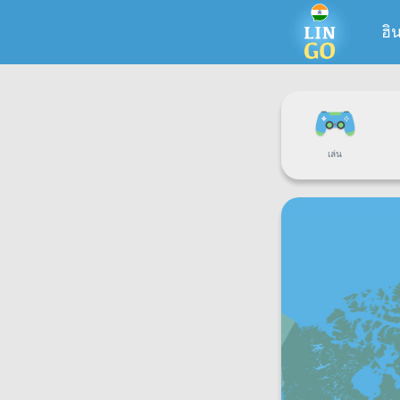
ฮิ
เล่น