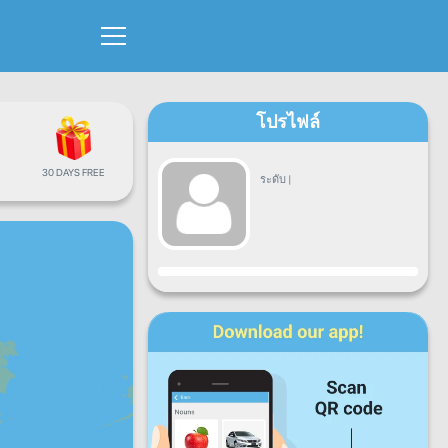
โปรไฟล์
30 DAYS FREE
ระดับ
|
ขั้นตอน
จ.
อ.
พ.
พฤ.