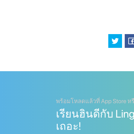
พร้อมโหลดแล้วที่ App Store หร
เรียนฮินดีกับ Lin
เถอะ!