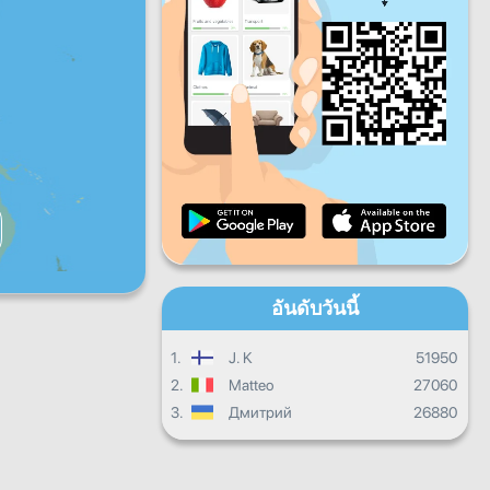
ศ.
ส.
อา.
ควาบคืนหน้ารายวัน
ความคืบหน้ารายเดือน
ใบประกาศนียบัตร
ผลรวมทั้งหมด
อันดับวันนี้
1.
J. K
51950
2.
Matteo
27060
3.
Дмитрий
26880