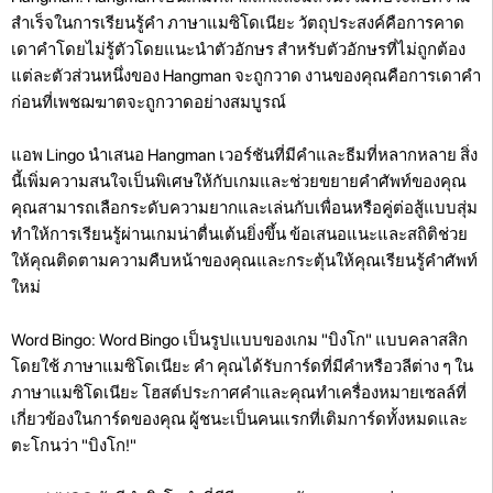
สำเร็จในการเรียนรู้คำ ภาษาแมซิโดเนียะ วัตถุประสงค์คือการคาด
เดาคำโดยไม่รู้ตัวโดยแนะนำตัวอักษร สำหรับตัวอักษรที่ไม่ถูกต้อง
แต่ละตัวส่วนหนึ่งของ Hangman จะถูกวาด งานของคุณคือการเดาคำ
ก่อนที่เพชฌฆาตจะถูกวาดอย่างสมบูรณ์
แอพ Lingo นำเสนอ Hangman เวอร์ชันที่มีคำและธีมที่หลากหลาย สิ่ง
นี้เพิ่มความสนใจเป็นพิเศษให้กับเกมและช่วยขยายคำศัพท์ของคุณ
คุณสามารถเลือกระดับความยากและเล่นกับเพื่อนหรือคู่ต่อสู้แบบสุ่ม
ทำให้การเรียนรู้ผ่านเกมน่าตื่นเต้นยิ่งขึ้น ข้อเสนอแนะและสถิติช่วย
ให้คุณติดตามความคืบหน้าของคุณและกระตุ้นให้คุณเรียนรู้คำศัพท์
ใหม่
Word Bingo: Word Bingo เป็นรูปแบบของเกม "บิงโก" แบบคลาสสิก
โดยใช้ ภาษาแมซิโดเนียะ คำ คุณได้รับการ์ดที่มีคำหรือวลีต่าง ๆ ใน
ภาษาแมซิโดเนียะ โฮสต์ประกาศคำและคุณทำเครื่องหมายเซลล์ที่
เกี่ยวข้องในการ์ดของคุณ ผู้ชนะเป็นคนแรกที่เติมการ์ดทั้งหมดและ
ตะโกนว่า "บิงโก!"