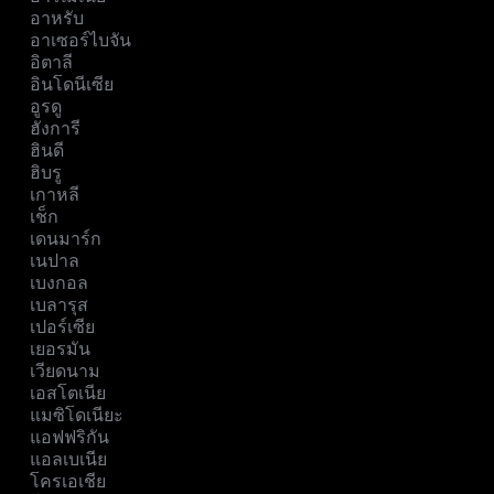
อาหรับ
อาเซอร์ไบจัน
อิตาลี
อินโดนีเซีย
อูรดู
ฮังการี
ฮินดี
ฮิบรู
เกาหลี
เช็ก
เดนมาร์ก
เนปาล
เบงกอล
เบลารุส
เปอร์เซีย
เยอรมัน
เวียดนาม
เอสโตเนีย
แมซิโดเนียะ
แอฟฟริกัน
แอลเบเนีย
โครเอเชีย