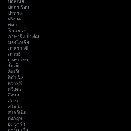
บอสเนีย
บัลกาเรียน
ปาทาน
ฝรั่งเศส
พม่า
ฟินแลนด์
ภาษาจีน ดั้งเดิม
มองโกเลีย
มาลากาซี
มาเลย์
ยูเครเนียน
รัสเซีย
ลัตเวีย
ลิธัวเนีย
สวาฮิลี
สวีเดน
สิงหล
สเปน
สโลวัก
สโลวีเนีย
อังกฤษ
อัมฮาริก
อาร์เมเนีย