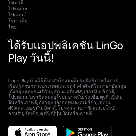
โซมาลี
โปรตุเกส
โปแลนด์
โรมาเนีย
ไทย
ได้รับแอปพลิเคชัน LinGo
Play วันนี้!
Lingo Play เป็นวิธีที่น่าสนใจและมีประสิทธิภาพในการ
เรียนรู้ภาษาต่างประเทศและจดจำคำศัพท์ในภาษาอังกฤษ
(อังกฤษและอเมริกัน), สเปน, ฝรั่งเศส, เยอรมัน, อิตาลี,
โปรตุเกส (บราซิลและยุโรป), อาหรับ, รัสเซีย, ตุรกี, ญี่ปุ่น,
จีนหรือเกาหลี, อังกฤษ (อังกฤษและอเมริกา), สเปน,
ฝรั่งเศส, เยอรมัน, อิตาลี, โปรตุเกส (บราซิลและยุโรป),
อาหรับ, รัสเซีย, ตุรกี, ญี่ปุ่น, จีนหรือเกาหลี