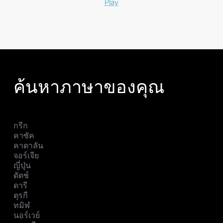
Play
ค้นหาภาษาของคุณ
กรีก
คาซัค
คาตาลัน
จอร์เจีย
ญี่ปุ่น
ดัตช์
ดารี
ตุรกี
ทมิฬ
นอร์เวย์