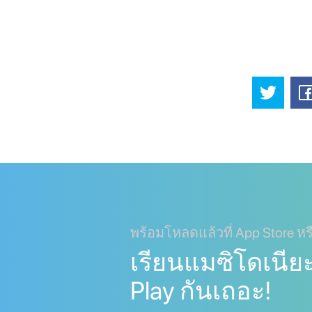
พร้อมโหลดแล้วที่ App Store หร
เรียนแมซิโดเนียะ
Play กันเถอะ!