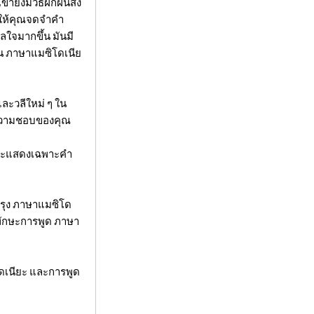
ังมีวิธีฝึกฝนสิ่ง
่วยให้คุณจดจำคำ
าลใจมากขึ้น มันมี
น ภาษาแมซิโดเนีย
และวลีใหม่ ๆ ใน
มความชอบของคุณ
งและแสดงเฉพาะคำ
บปรุง ภาษาแมซิโด
ทักษะการพูด ภาษา
ดเนียะ และการพูด