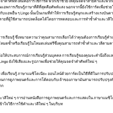
จำคำศัพท์ใหม่คือการใช้การ์ด พวกเขาช่วยให้คุณจดจำสายตาและพวกเขาย
งในแอพการเรียนรู้ภาษาที่ดีที่สุดคือศัพท์แสง นอกจากนี้ยังใช้การ์ดเพื่อช
กับแอพอื่น ๆ Lingo นั้นเป็นเกมที่ทำให้การเรียนรู้สนุกและสร้างแรงบันด
ลายที่ผู้ใช้สามารถปลดล็อคได้โดยการทดสอบและการทำซ้ำคำและวลีใ
ดการเรียนรู้ ซึ่งหมายความว่าคุณสามารถเลือกได้ว่าคุณต้องการเรียนรู้คำ
ในโหมดซ้ำหรือเรียนรู้ในโหมดเล่นฟรีซึ่งคุณสามารถทำซ้ำคำและวลีตา
ือให้ประสบการณ์การเรียนรู้ส่วนบุคคล การเรียนรู้ของคุณจะคำนึงถึ
จัก Lingo ยังใช้เสียงและรูปภาพเพื่อช่วยให้คุณจดจำคำศัพท์ใหม่ ๆ
เพื่อเรียนรู้ ภาษาแมซิโดเนียะ ออนไลน์ด้วยการ์ดเป็นวิธีที่ดีในการปรั
ารอ่านการดูภาพยนตร์และการโต้ตอบกับเจ้าของภาษามันสามารถปรับปรุง
าก
ละวลีใหม่ ๆ การอ่านหนังสือการดูภาพยนตร์และการแสดงใน ภาษาแมซิโ
ข้าใจวิธีการใช้คำและวลีใหม่ ๆ ในบริบท