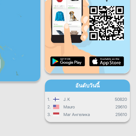
ศ.
ส.
อา.
ควาบคืนหน้ารายวัน
ความคืบหน้ารายเดือน
ใบประกาศนียบัตร
ผลรวมทั้งหมด
อันดับวันนี้
1.
J. K
50820
2.
Mauro
29610
3.
Маг Ангелика
25610