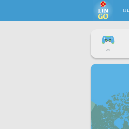
แม
เล่น