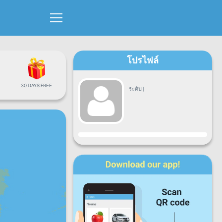
โปรไฟล์
30 DAYS FREE
ระดับ
|
ขั้นตอน
จ.
อ.
พ.
พฤ.