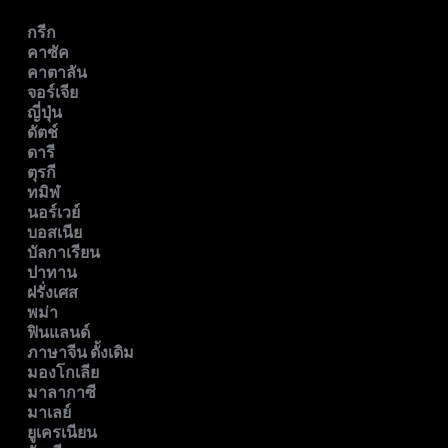
กรีก
คาซัค
คาตาลัน
จอร์เจีย
ญี่ปุ่น
ดัตช์
ดารี
ตุรกี
ทมิฬ
นอร์เวย์
บอสเนีย
บัลกาเรียน
ปาทาน
ฝรั่งเศส
พม่า
ฟินแลนด์
ภาษาจีน ดั้งเดิม
มองโกเลีย
มาลากาซี
มาเลย์
ยูเครเนียน