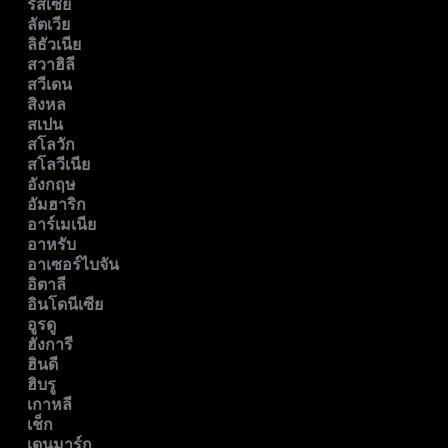
รัสเซีย
ลัตเวีย
ลิธัวเนีย
สวาฮิลี
สวีเดน
สิงหล
สเปน
สโลวัก
สโลวีเนีย
อังกฤษ
อัมฮาริก
อาร์เมเนีย
อาหรับ
อาเซอร์ไบจัน
อิตาลี
อินโดนีเซีย
อูรดู
ฮังการี
ฮินดี
ฮิบรู
เกาหลี
เช็ก
เดนมาร์ก