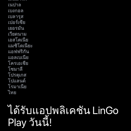
เนปาล
เบงกอล
เบลารุส
เปอร์เซีย
เยอรมัน
เวียดนาม
เอสโตเนีย
แมซิโดเนียะ
แอฟฟริกัน
แอลเบเนีย
โครเอเชีย
โซมาลี
โปรตุเกส
โปแลนด์
โรมาเนีย
ไทย
ได้รับแอปพลิเคชัน LinGo
Play วันนี้!