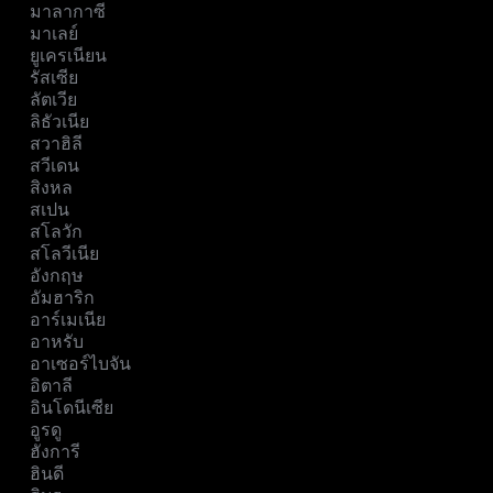
มาลากาซี
มาเลย์
ยูเครเนียน
รัสเซีย
ลัตเวีย
ลิธัวเนีย
สวาฮิลี
สวีเดน
สิงหล
สเปน
สโลวัก
สโลวีเนีย
อังกฤษ
อัมฮาริก
อาร์เมเนีย
อาหรับ
อาเซอร์ไบจัน
อิตาลี
อินโดนีเซีย
อูรดู
ฮังการี
ฮินดี