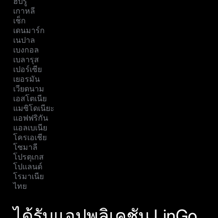
ฮิบรู
เกาหลี
เช็ก
เดนมาร์ก
เนปาล
เบงกอล
เบลารุส
เปอร์เซีย
เยอรมัน
เวียดนาม
เอสโตเนีย
แมซิโดเนียะ
แอฟฟริกัน
แอลเบเนีย
โครเอเชีย
โซมาลี
โปรตุเกส
โปแลนด์
โรมาเนีย
ไทย
ได้รับแอปพลิเคชัน LinGo