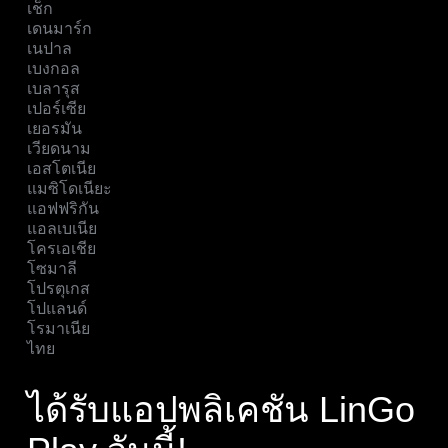
เช็ก
เดนมาร์ก
เนปาล
เบงกอล
เบลารุส
เปอร์เซีย
เยอรมัน
เวียดนาม
เอสโตเนีย
แมซิโดเนียะ
แอฟฟริกัน
แอลเบเนีย
โครเอเชีย
โซมาลี
โปรตุเกส
โปแลนด์
โรมาเนีย
ไทย
ได้รับแอปพลิเคชัน LinGo