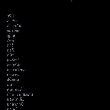
กรีก
คาซัค
คาตาลัน
จอร์เจีย
ญี่ปุ่น
ดัตช์
ดารี
ตุรกี
ทมิฬ
นอร์เวย์
บอสเนีย
บัลกาเรียน
ปาทาน
ฝรั่งเศส
พม่า
ฟินแลนด์
ภาษาจีน ดั้งเดิม
มองโกเลีย
มาลากาซี
มาเลย์