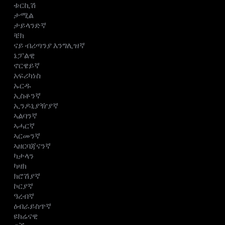
ቱርኪሽ
ታሚል
ታይላንድኛ
ቼክ
ናይ ብሪጣንያ እንግሊዝኛ
ኔፓልዊ
ኖርዌይኛ
አፍሪካነስ
ኡርዱ
ኢስቶንኛ
ኢንዶኒያዥያኛ
ኣልባንኛ
ኣሓርኛ
ኣርመንኛ
ኣዘርባጃናንኛ
ካታላን
ካዛክ
ክሮሽያኛ
ኮርያኛ
ዓረብኛ
ዕብራይስጥኛ
ዩክሬናዊ