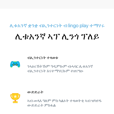
ሊቱአንኛ ቋንቋ ብኢንተርነት ብ lingo play ተማሃሩ
ሊቱአንኛ ኣፕ ሊንጎ ፕለይ
ብኢንተርነት ተጻወቱ
ንኣዕሩኽትኹም ዓዲምኩም ብሓባር ሊቱአንኛ
ብኢንተርነት እናተማሃርኩም ተዘናግዑ
ውድድራት
ኣብ መላእ ዓለም ምስ ካልኦት ተጻወትቲ ኣብ ዝካየዱ
ውድድራት ምክፋል