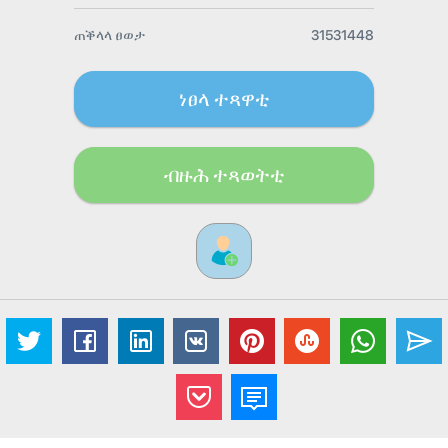
ጠቕላላ ፀወታ
31531448
ነፀላ ተጻዋቲ
ብዙሕ ተጻወትቲ