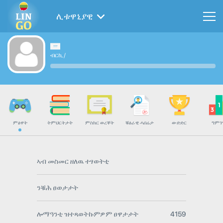
ሊቱዋኒያዊ
ብርኪ
/
ምፅዋት
ትምህርትታት
ምስክር ወረቐት
ቑፅራዊ ሓበሬታ
ውድድር
ግምገ
ኣብ መስመር ዘለዉ ተፃወትቲ
ንቑሕ ፀወታታት
ሎማዓንቲ ዝተጻወትኩምዎም ፀዋታታት
4159