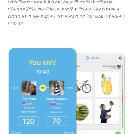
ክትለማመድን ዕድል ክህበካ እዩ፣ እዚ ድማ ቃላትካ ከተማዕብል
የኽእለካ። ጀማሪ ወይ ምኩር ሊቱአንኛ ተማሃራይ ፍልልይ የብሉን፡
ሊንጎ ፕለይ ንኹሉ ደረጃታት ናይ ኦንላይን ናይ ትምህርቲ ተኽእሎታት
የቕርብ።