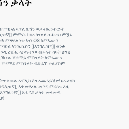
ን ቃላት
ብሞባይል ኣፕሊኬሽን ወይ ብኢንተርነት
ግሊዝኛ]] ምምሃር ክሳዕ ክንደይ ዜሐጕስ ምዃኑ
ካ ምቕጻል ነቲ ኣብ iOS ከምኡውን
ባይል ኣፕሊኬሽን [[እንግሊዝኛ]] ቋንቋ
ቀንዲ ረቛሒ ኣይኰነን። ብዙሓት ሰባት ቋንቋ
ዝረኸቡሉ ቐዳማይ ምኽንያት ከምኡውን
 ቐዳማይ ምኽንያት ብድራኸ ተደሪኾም
] እትጥቀመሉ ኣፕሊኬሽን ኣመሓይሽዎ! ዜገድሰካ
[እንግሊዝኛ]] እትመሃረሉ መገዲ ምረጽ። እዚ
[[እንግሊዝኛ]] እዚ ናይ ቃላት መላመዲ
ዩ!