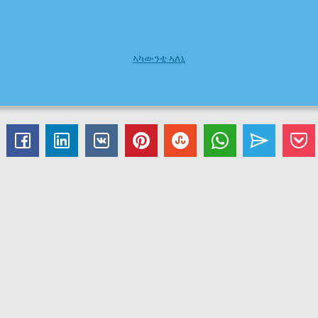
ኣካውንቲ ኣለኒ