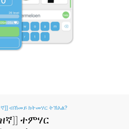
ዝኛ]] ብኸመይ ክትመሃር ትኽእል?
ዝኛ]] ተምሃር