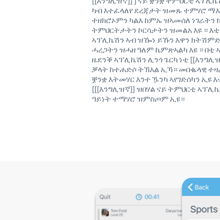
[[እንግሊዝኛ]] ] ናይ ቋንቋ ትምህርቲ ኣፕሊኬሽ
ካብ እተፈላለየ ደረጃታት ዝመጹ ተምሃሮ ማ
ተዘክሮኦምን ካልእ ከምኡ ዝኣመሰለ ነገራትን 
ትምህርትታትን ኮርሳታትን ዝመልአ እዩ ። እቲ 
ኣፕሊኬሽን ኣብ ዝዀነ ይኹን እዋን ክትሽምድ
ሓረጋትን ዝሓዘ ዓለም ኬምጽኣልካ እዩ ። በቲ 
ዜደንቕ ኣፕሊኬሽን ሊንጎ ጌርካ ነቲ [[እንግሊ
ቓላት ከተሐድሶ ትኽእል ኢኻ። መበቈላዊ ተዛ
ቛንቋ እትመሃር እንተ ዄንካ ኣየገድሰካን ኢዩ እቲ
[[[እንግሊዝኛ]] ዝበሃል ናይ ትምህርቲ ኣፕ
ዓይነት ተማሃሮ ዝምስጦም ኢዩ።