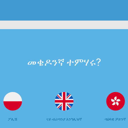
መቄዶንኛ ተምሃሩ?
ፖሊሽ
ናይ ብሪጣንያ እንግሊዝኛ
ባህላዊ ቻይንኛ