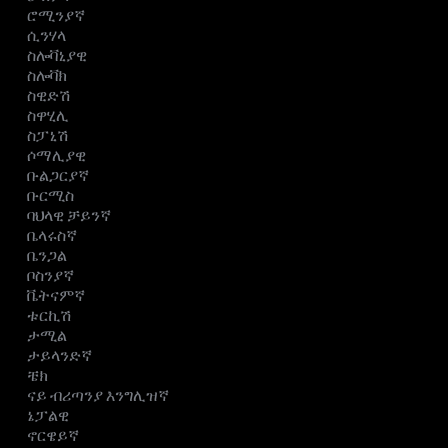
ሮሚንያኛ
ሲንሃላ
ስሎቫኒያዊ
ስሎቫክ
ስዊድሽ
ስዋሂሊ
ስፓኒሽ
ሶማሊያዊ
ቡልጋርያኛ
ቡርሚስ
ባህላዊ ቻይንኛ
ቤላሩስኛ
ቤንጋል
ቦስንያኛ
ቬትናምኛ
ቱርኪሽ
ታሚል
ታይላንድኛ
ቼክ
ናይ ብሪጣንያ እንግሊዝኛ
ኔፓልዊ
ኖርዌይኛ