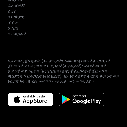
ፈረንሳይኛ
ፊኒሽ
ፐርዥያዊ
ፓሽቶ
ፖሊሽ
ፖርቹጋልኛ
ናይ ወጻኢ ቛንቋታት (ብሪታንያኛን ኣመሪካን) ስጳንኛ ፈረንሳይኛ
ጀርመንኛ ፖርቱጋልኛ ፖርቱጋልኛ (ብራዚልኛ) ዓረብኛ ቱርክኛ
ቻይንኛ ወይ ኮሪያኛ (እንግሊዝኛ) ስጳንኛ ፈረንሳይኛ ጀርመንኛ
ጣልያንኛ ፖርቱጋልኛ (ብራዚልኛ) ዓረብኛ ሩስያኛ ቱርክኛ ቻይንኛ ወይ
ኮርያኛ እትዝክረሉ መሳጥን ውጽኢታውን መገዲ እዩ።