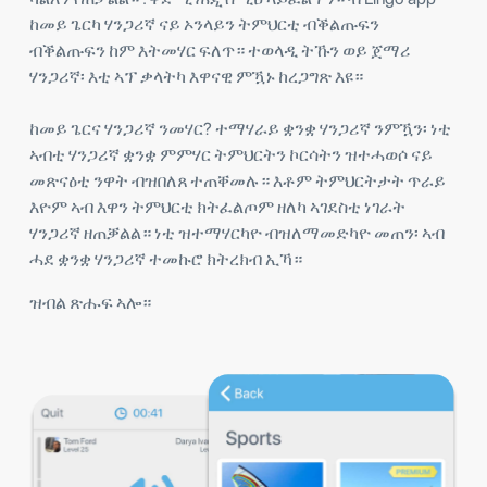
ከመይ ጌርካ ሃንጋሪኛ ናይ ኦንላይን ትምህርቲ ብቕልጡፍን
ብቕልጡፍን ከም እትመሃር ፍለጥ። ተወላዲ ትኹን ወይ ጀማሪ
ሃንጋሪኛ፡ እቲ ኣፕ ቃላትካ እዋናዊ ምዃኑ ከረጋግጽ እዩ።
ከመይ ጌርና ሃንጋሪኛ ንመሃር? ተማሃራይ ቋንቋ ሃንጋሪኛ ንምዃን፡ ነቲ
ኣብቲ ሃንጋሪኛ ቋንቋ ምምሃር ትምህርትን ኮርሳትን ዝተሓወሶ ናይ
መጽናዕቲ ንዋት ብዝበለጸ ተጠቐመሉ። እቶም ትምህርትታት ጥራይ
እዮም ኣብ እዋን ትምህርቲ ክትፈልጦም ዘለካ ኣገደስቲ ነገራት
ሃንጋሪኛ ዘጠቓልል። ነቲ ዝተማሃርካዮ ብዝለማመድካዮ መጠን፡ ኣብ
ሓደ ቋንቋ ሃንጋሪኛ ተመኩሮ ክትረክብ ኢኻ።
ዝብል ጽሑፍ ኣሎ።