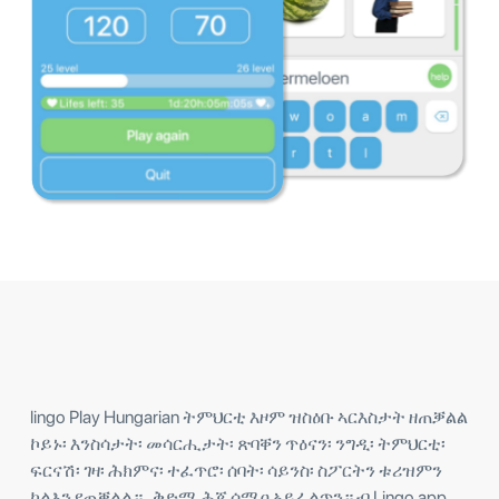
lingo Play Hungarian ትምህርቲ እዞም ዝስዕቡ ኣርእስታት ዘጠቓልል
ኮይኑ፡ እንስሳታት፡ መሳርሒታት፡ ጽባቐን ጥዕናን፡ ንግዲ፡ ትምህርቲ፡
ፍርናሽ፡ ገዛ፡ ሕክምና፡ ተፈጥሮ፡ ሰባት፡ ሳይንስ፡ ስፖርትን ቱሪዝምን
ካልእን የጠቓልል። . ቅድሚ ሕጂ ሰሚዐ ኣይፈልጥን። ብ Lingo app