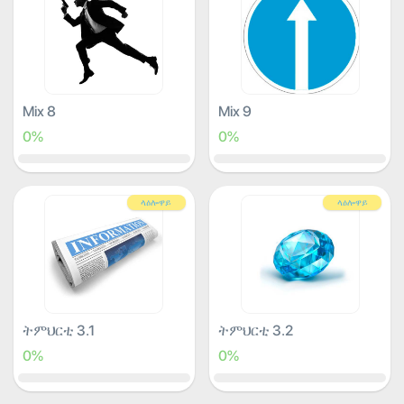
Mix 8
Mix 9
0%
0%
ላዕሎዋይ
ላዕሎዋይ
ትምህርቲ 3.1
ትምህርቲ 3.2
0%
0%