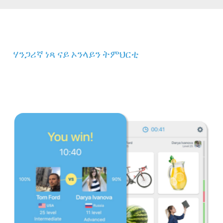
ሃንጋሪኛ ነጻ ናይ ኦንላይን ትምህርቲ