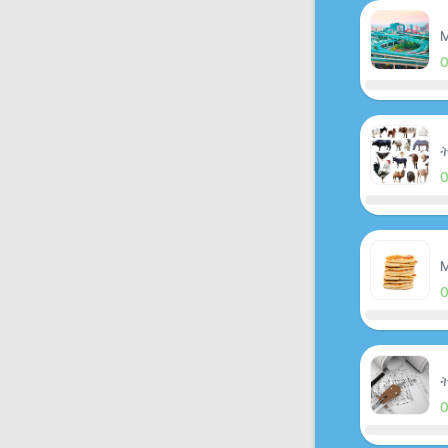
M
ት
M
ት