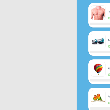
ት
M
ት