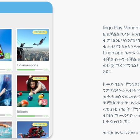
lingo Play Mon
ዘጠቓልል ኮይኑ፡ እን
ትምህርቲ፡ ፍርናሽ፡ ገ
ቱሪዝምን ካልእን የጠ
Lingo app ከመይ
ብቕልጡፍን ብቕልጡ
ወይ ጀማሪ ሞንጎልያኛ
እዩ።
ከመይ ጌርና ሞንጎል
ንምዃን፡ ነቲ ኣብቲ
ዝተሓወሶ ናይ መጽና
ትምህርትታት ጥራይ 
ኣገደስቲ ነገራት ሞ
ብዝለማመድካዮ መጠን
ክትረክብ ኢኻ።
ዝብል ጽሑፍ ኣሎ።