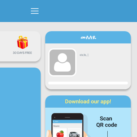
መለለዪ
30 DAYS FREE
ብርኪ
|
ዕብየት
ሶኒ
ሰሉ
ረቡ
ሓሙ