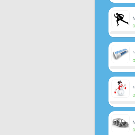
M
ት
ት
M