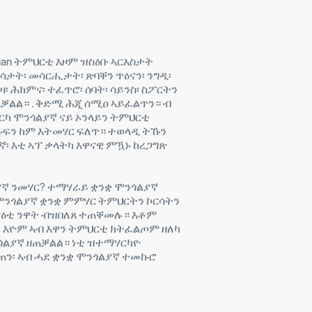
golian ትምህርቲ እዞም ዝስዕቡ ኣርእስታት
ስሳታት፡ መሳርሒታት፡ ጽባቐን ጥዕናን፡ ንግዲ፡
ዛ፡ ሕክምና፡ ተፈጥሮ፡ ሰባት፡ ሳይንስ፡ ስፖርትን
ቓልል። . ቅድሚ ሕጂ ሰሚዐ ኣይፈልጥን። ብ
 ጌርካ ሞንጎልያኛ ናይ ኦንላይን ትምህርቲ
ፍን ከም እትመሃር ፍለጥ። ተወላዲ ትኹን
፡ እቲ ኣፕ ቃላትካ እዋናዊ ምዃኑ ከረጋግጽ
ያኛ ንመሃር? ተማሃራይ ቋንቋ ሞንጎልያኛ
 ሞንጎልያኛ ቋንቋ ምምሃር ትምህርትን ኮርሳትን
ዕቲ ንዋት ብዝበለጸ ተጠቐመሉ። እቶም
እዮም ኣብ እዋን ትምህርቲ ክትፈልጦም ዘለካ
ንጎልያኛ ዘጠቓልል። ነቲ ዝተማሃርካዮ
፡ ኣብ ሓደ ቋንቋ ሞንጎልያኛ ተመኩሮ