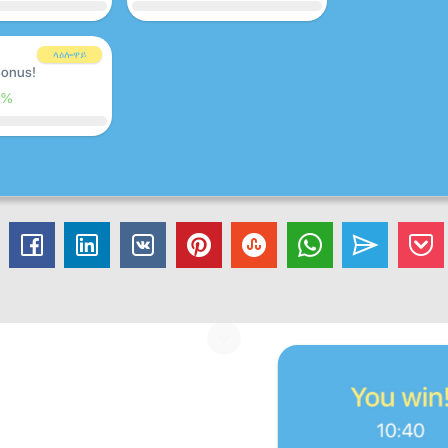
ላዕሎዋይ
onus!
0%