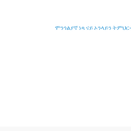
ሞንጎልያኛ ነጻ ናይ ኦንላይን ትምህር