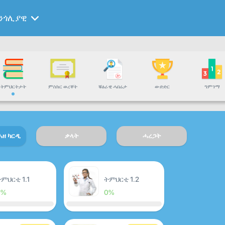
ንጎሊያዊ
ትምህርትታት
ምስክር ወረቐት
ቑፅራዊ ሓበሬታ
ውድድር
ግምገማ
ሓዘ ካርዲ
ቃላት
ሓረጋት
ምህርቲ 1.1
ትምህርቲ 1.2
0%
0%