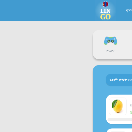
ሞ
ምፅዋት
ነቶም ቃላት ዝ
ት