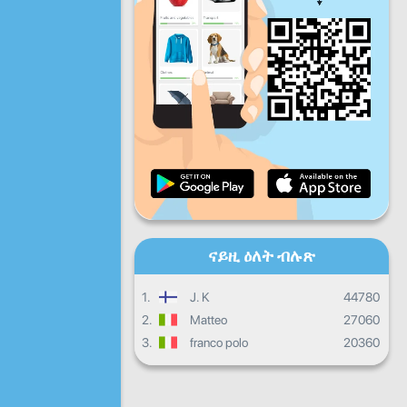
ዓር
ቀዳ
ሰን
መዓልታዊ ዕብየት
ወርሓዊ ዕብየት
ምስክር ወረቐት
ጠቕላላ ዕብየት
ናይዚ ዕለት ብሉጽ
1.
J. K
44780
2.
Matteo
27060
3.
franco polo
20360