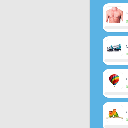
ት
M
ት