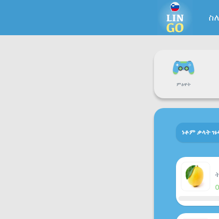
ስ
ምፅዋት
ነቶም ቃላት ዝ
ት