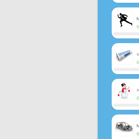
M
ት
ት
M