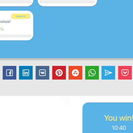
ላዕሎዋይ
onus!
0%