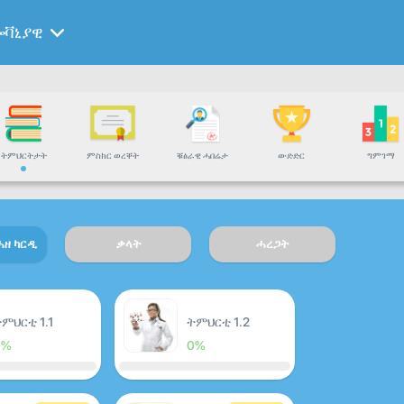
ሎቫኒያዊ
ትምህርትታት
ምስክር ወረቐት
ቑፅራዊ ሓበሬታ
ውድድር
ግምገማ
ሓዘ ካርዲ
ቃላት
ሓረጋት
ምህርቲ 1.1
ትምህርቲ 1.2
0%
0%