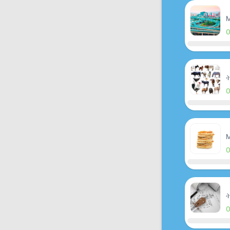
M
ት
M
ት