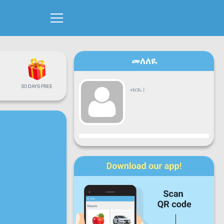
መለለዪ
30 DAYS FREE
ብርኪ
|
ዕብየት
ሶኒ
ሰሉ
ረቡ
ሓሙ