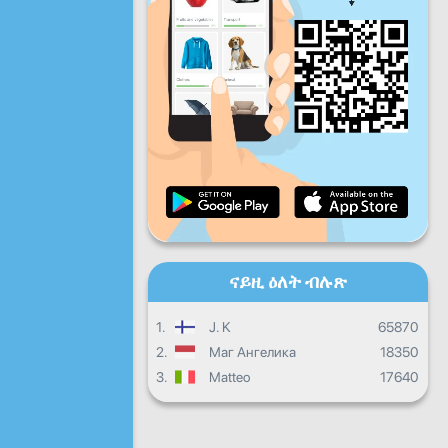
ዓር
ቀዳ
ሰን
መዓልታዊ ዕብየት
ወርሓዊ ዕብየት
ምስክር ወረቐት
ጠቕላላ ዕብየት
ናይዚ ዕለት ብሉጽ
1.
J. K
65870
2.
Маг Ангелика
18350
3.
Matteo
17640