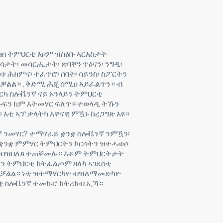
venian ትምህርቲ እዞም ዝስዕቡ ኣርእስታት
ስሳታት፡ መሳርሒታት፡ ጽባቐን ጥዕናን፡ ንግዲ፡
ዛ፡ ሕክምና፡ ተፈጥሮ፡ ሰባት፡ ሳይንስ፡ ስፖርትን
ቓልል። . ቅድሚ ሕጂ ሰሚዐ ኣይፈልጥን። ብ
 ጌርካ ስሎቬንኛ ናይ ኦንላይን ትምህርቲ
ፍን ከም እትመሃር ፍለጥ። ተወላዲ ትኹን
 እቲ ኣፕ ቃላትካ እዋናዊ ምዃኑ ከረጋግጽ እዩ።
ኛ ንመሃር? ተማሃራይ ቋንቋ ስሎቬንኛ ንምዃን፡
 ቋንቋ ምምሃር ትምህርትን ኮርሳትን ዝተሓወሶ
ት ብዝበለጸ ተጠቐመሉ። እቶም ትምህርትታት
ዋን ትምህርቲ ክትፈልጦም ዘለካ ኣገደስቲ
ጠቓልል። ነቲ ዝተማሃርካዮ ብዝለማመድካዮ
ንቋ ስሎቬንኛ ተመኩሮ ክትረክብ ኢኻ።