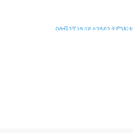
ስሎቬንኛ ነጻ ናይ ኦንላይን ትምህርቲ