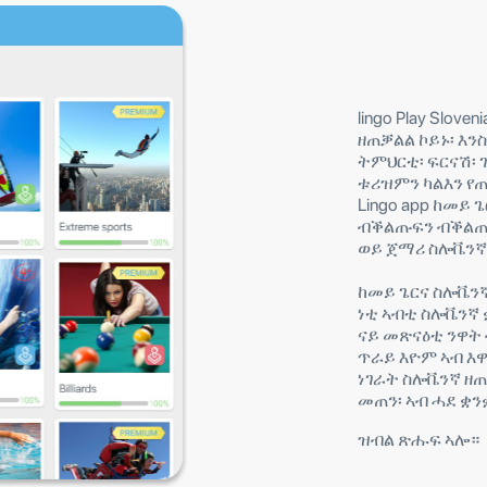
lingo Play Slo
ዘጠቓልል ኮይኑ፡ እን
ትምህርቲ፡ ፍርናሽ፡ ገ
ቱሪዝምን ካልእን የጠ
Lingo app ከመይ
ብቕልጡፍን ብቕልጡ
ወይ ጀማሪ ስሎቬንኛ፡
ከመይ ጌርና ስሎቬን
ነቲ ኣብቲ ስሎቬንኛ
ናይ መጽናዕቲ ንዋ
ጥራይ እዮም ኣብ እ
ነገራት ስሎቬንኛ ዘ
መጠን፡ ኣብ ሓደ ቋ
ዝብል ጽሑፍ ኣሎ።