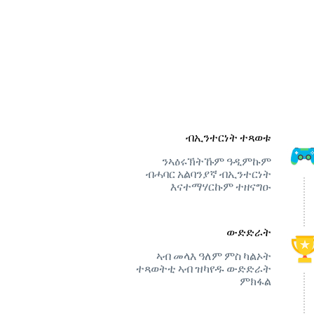
ብኢንተርነት ተጻወቱ
ንኣዕሩኽትኹም ዓዲምኩም
ብሓባር አልባንያኛ ብኢንተርነት
እናተማሃርኩም ተዘናግዑ
ውድድራት
ኣብ መላእ ዓለም ምስ ካልኦት
ተጻወትቲ ኣብ ዝካየዱ ውድድራት
ምክፋል