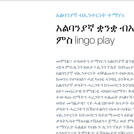
አልባንያኛ ብኢንተርነት ተማሃሩ
አልባንያኛ ቋንቋ ብ
ምስ lingo play
መምህር፣ ተጻወትን ተማሃርን አልባንያኛ ቋንቋ
ብነጻ ምስ ሊንጎ ጸወታ። ሊንጎ ፕለይ ንህንጡ
አልባንያኛ ብኢንተርነት ብቕልጡፍን ብውጽ
ክመሃሩ የተባብዕ። ሓደ ካብቲ ኣገዳሲ ዕንቅፋ
አልባንያኛ ቃላትን ሓረጋትን ክንመሃርን ክንዝክ
እዩ። መሰረታዊ ትምህርቲ ብዛዕባ ኣስማት፡ ቅጽ
ተውላጠ-ስማትን ሓረጋትን ፍልጠት ይህቡኻ። ሊ
ወከፍ መዓልታዊ፣ ናይ ሓቂ ህይወት ኩነታት 
ቃላትን ሓረጋትን ክኸፍተልካን ብመተሓባበሪ
ብኢንተርነት ክትመሃርን ክትለማመድን ዕድል ክ
ቃላትካ ከተማዕብል የኽእለካ። ጀማሪ ወይ ምኩ
ተማሃራይ ፍልልይ የብሉን፡ ሊንጎ ፕለይ ንኹሉ
ኦንላይን ናይ ትምህርቲ ተኽእሎታት የቕርብ።