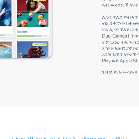
ኣብ መደቀሲኻ እናተ
ሊንጎ ፕለይ ዌብ ኣፕ
ብኢንተርነት ክትመሃር
ናይ ሊንጎ ፕለይ፡ 
Duel Games ክት
ትምህርቲ ብኢንተርነ
ምሉእ አልባንያኛ ኮር
ኣፕሊኬሽን ክትረኽብ
Play ወይ Apple
ዝብል ጽሑፍ ኣሎ።