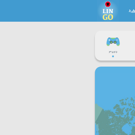
ኣ
ምፅዋት