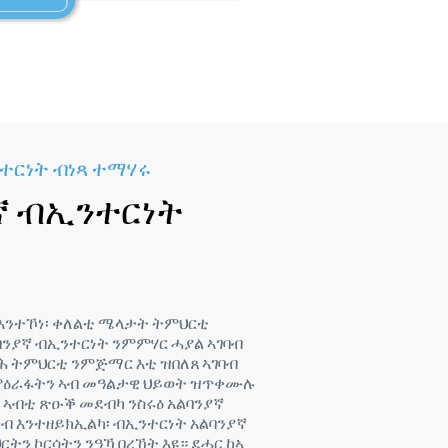
ተርነት ብነጻ ተማሃሩ
ኛ ብኢንተርነት
 እንተኾነ፡ ቀለልቲ ሜላታት ትምህርቲ
ባንያኛ ብኢንተርነት ንምምሃር ሓያል ኣገባብ
ሕ ትምህርቲ ንምጅማር እቲ ዝበለጸ ኣገባብ
ምዕራፋትን ኣብ መዓልታዊ ህይወት ዝጥቀሙሉ
 ኣብቲ ጽዑቕ መደብካ ንስሩዕ አልባንያኛ
ብ እንተዘይክኢልካ፡ ብኢንተርነት አልባንያኛ
ትን ኮርሳትን ንዓኻ በረኸት እዩ። ደሓር ከኣ