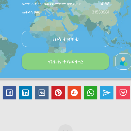
ሎማዓንቲ ዝተጻወትኩምዎም ፀዋታታት
4188
ጠቕላላ ፀወታ
31530981
ነፀላ ተጻዋቲ
ብዙሕ ተጻወትቲ