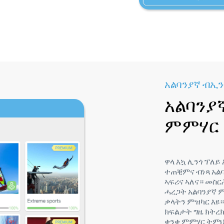
አልባንያኛ ብኢን
አልባንያ
ምምሃር
ዋላ እኳ ሊንጎ ፕለይ
ተጠቒምና ብነጻ አል
ኣፍሪና ኣለና። መስር
ሓረጋት አልባንያኛ 
ቃላትን ምዝካር እዩ።
ክፍልታት ግዜ ክትረክ
ቋንቋ ምምሃር ትምህር