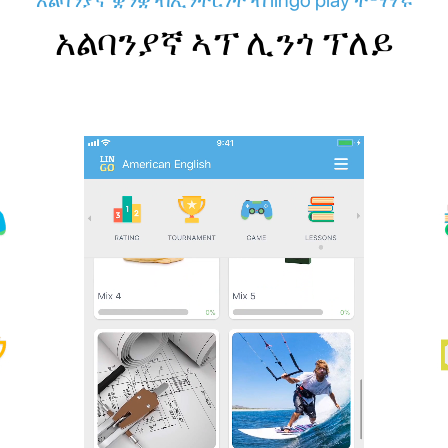
አልባንያኛ ቋንቋ ብኢንተርነት ብ lingo play ተማሃሩ
አልባንያኛ ኣፕ ሊንጎ ፕለይ