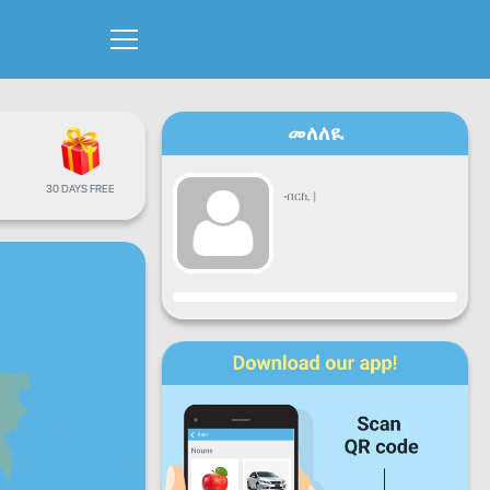
መለለዪ
30 DAYS FREE
ብርኪ
|
ዕብየት
ሶኒ
ሰሉ
ረቡ
ሓሙ