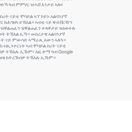
ዛነኻ ካብ ምምሃር ዝሓሸ እንታይ ኣሎ፧
 ስሪት ናይቲ ሞባይል ኣፕ ኮይኑ አልባንያኛ
 ክሕግዘካ ይኽእል። ኣብቲ ናይ ዌብ ቨርዥን
እቲ ዝቐልጠፈን ዝቐልጠፈን ተጻዋታይ ዝዕወተሉ
ጻወት ትኽእል ኢኻ። መሰረታዊ አልባንያኛ
ት ናይ ምውሳድ ኣማራጺ እውን ኣለካ።
ስ ብኢንተርነት ኣብ ሞባይል ስሪት ናይቲ
ዎ ትኽእሉ ኢኹም፣ እዚ ድማ ካብ Google
 Store ክትረኽብዎ ትኽእሉ ኢኹም።