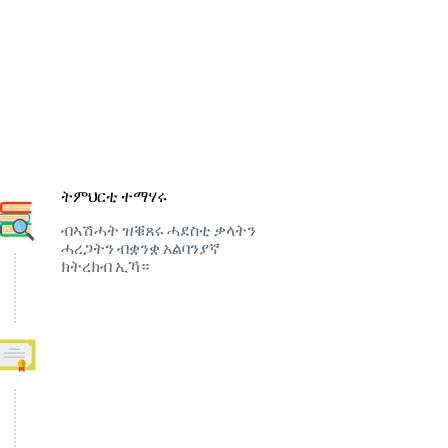
ትምህርቲ ተማሃሩ
ብኣሽሓት ዝቑጸሩ ሓደስቲ ቃላትን
ሓረጋትን ብቋንቋ አልባንያኛ
ክትረክብ ኢኻ።