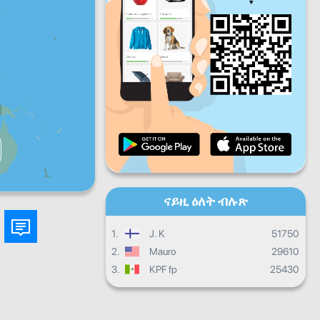
ዓር
ቀዳ
ሰን
መዓልታዊ ዕብየት
ወርሓዊ ዕብየት
ምስክር ወረቐት
ጠቕላላ ዕብየት
ናይዚ ዕለት ብሉጽ
1.
J. K
51750
2.
Mauro
29610
3.
KPF fp
25430