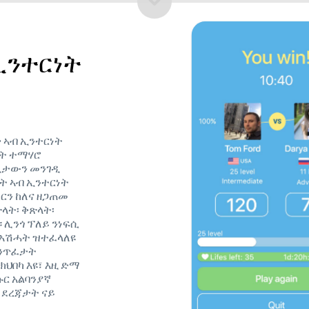
ኢንተርነት
 ኣብ ኢንተርነት
ያት ተማሃሮ
ኢታውን መንገዲ
ታት ኣብ ኢንተርነት
ርን ከለና ዘጋጠመ
ላት፡ ቅጽላት፡
ንጎ ፕለይ ንነፍሲ ​​
ብኣሽሓት ዝተፈላለዩ
 ንጥፈታት
ህበካ እዩ፣ እዚ ድማ
ር አልባንያኛ
 ደረጃታት ናይ