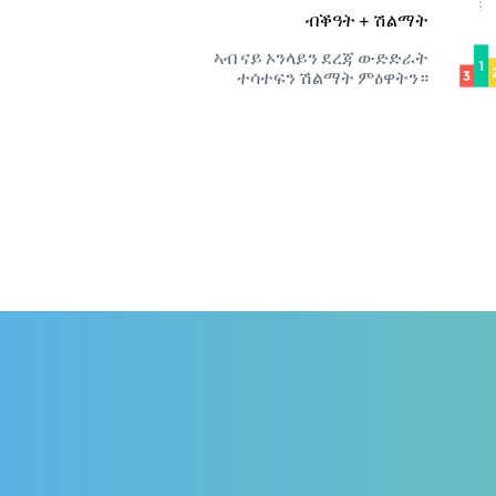
ብቕዓት + ሽልማት
ኣብ ናይ ኦንላይን ደረጃ ውድድራት
ተሳተፍን ሽልማት ምዕዋትን።