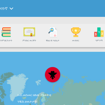
ልባንኛ
ትምህርትታት
ምስክር ወረቐት
ቑፅራዊ ሓበሬታ
ውድድር
ግምገማ
ኣብ መስመር ዘለዉ ተፃወትቲ
ንቑሕ ፀወታታት