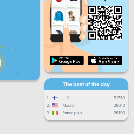
Fri
Sat
Sun
Daily progress
Monthly progress
Certificate
Overall progress
The best of the day
1.
J. K
51750
2.
Mauro
29610
3.
franco polo
25190