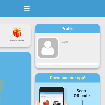
Profile
30 DAYS FREE
Level
|
Progress
Mon
Tue
Wed
Thu