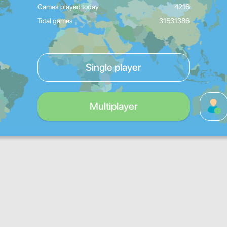
Games played today
4216
Total games
31531386
Single player
Multiplayer