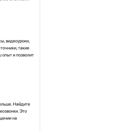
сы, видеоуроки,
сточники, такие
ш опыт и позволит
ольше. Найдите
еозвонки. Это
бщении на