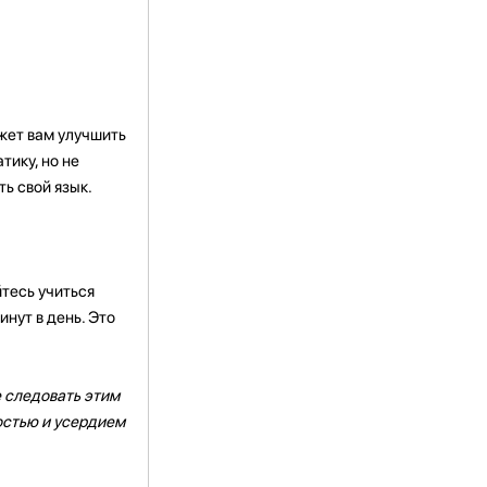
ожет вам улучшить
тику, но не
ь свой язык.
йтесь учиться
инут в день. Это
е следовать этим
востью и усердием