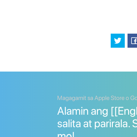
Magagamit sa Apple Store o Go
Alamin ang [[Eng
salita at parirala
mo!