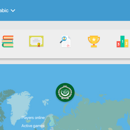
abic
Players online
Active games