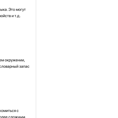
ыка. Это могут
йств и т.д.
ем окружении,
 словарный запас
комиться с
более сложным.