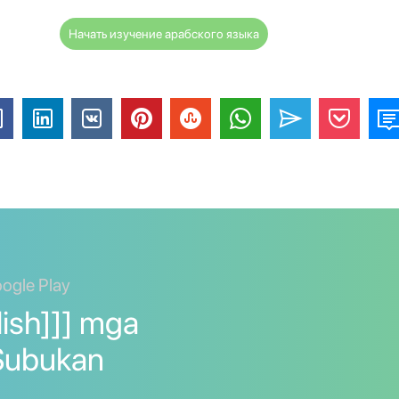
Начать изучение арабского языка
ogle Play
lish]]] mga
. Subukan