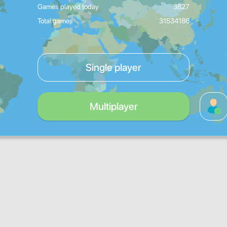
Games played today
3827
Total games
31534186
Single player
Multiplayer