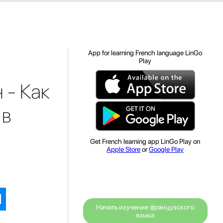
App for learning French language LinGo
Play
 - Как
 в
Get French learning app LinGo Play on
Apple Store
or
Google Play
Начать изучение французского
языка