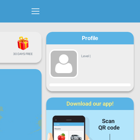
Profile
30 DAYS FREE
Level
|
Progress
Mon
Tue
Wed
Thu