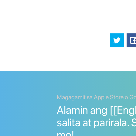
Magagamit sa Apple Store o Go
Alamin ang [[Eng
salita at parirala
mo!