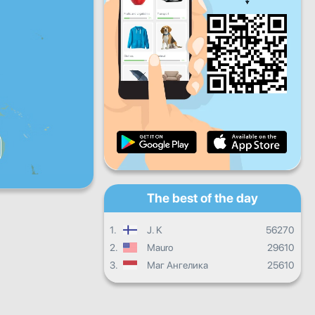
Fri
Sat
Sun
Daily progress
Monthly progress
Certificate
Overall progress
The best of the day
1.
J. K
56270
2.
Mauro
29610
3.
Маг Ангелика
25610