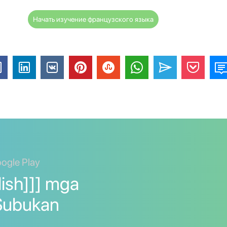
Начать изучение французского языка
ogle Play
lish]]] mga
. Subukan