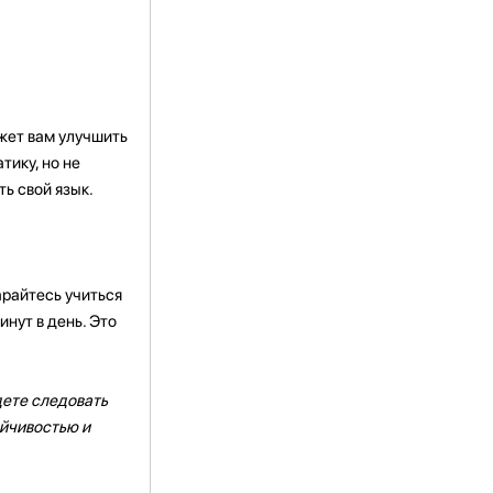
ожет вам улучшить
тику, но не
ь свой язык.
арайтесь учиться
инут в день. Это
дете следовать
ойчивостью и