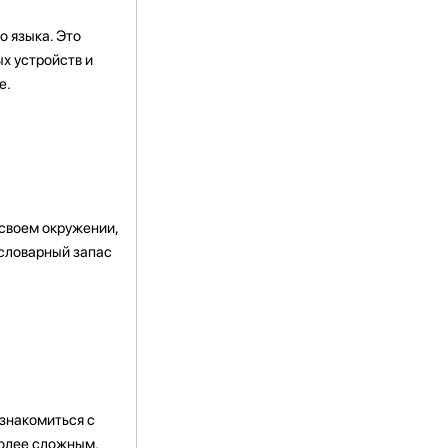
о языка. Это
х устройств и
е.
 своем окружении,
 словарный запас
 знакомиться с
более сложным.