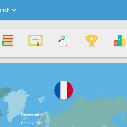
ench
Players online
Active games