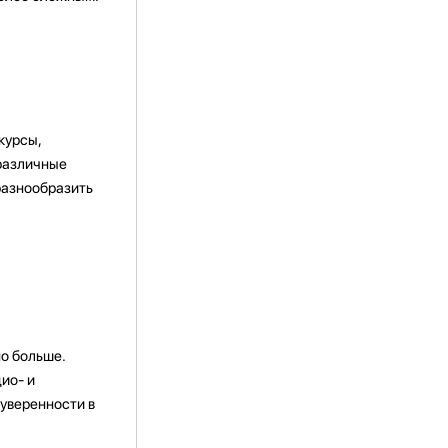
курсы,
 различные
разнообразить
о больше.
ио- и
 уверенности в