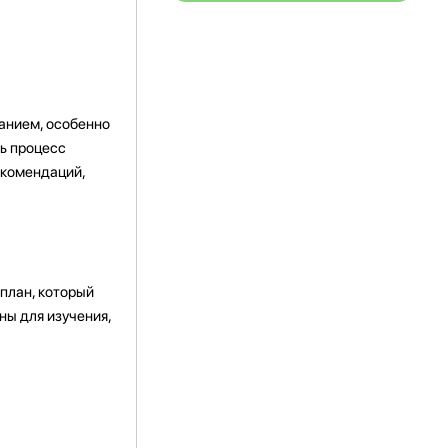
анием, особенно
ть процесс
екомендаций,
план, который
ны для изучения,