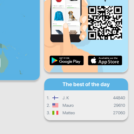
Fri
Sat
Sun
Daily progress
Monthly progress
Certificate
Overall progress
The best of the day
1.
J. K
44840
2.
Mauro
29610
3.
Matteo
27060