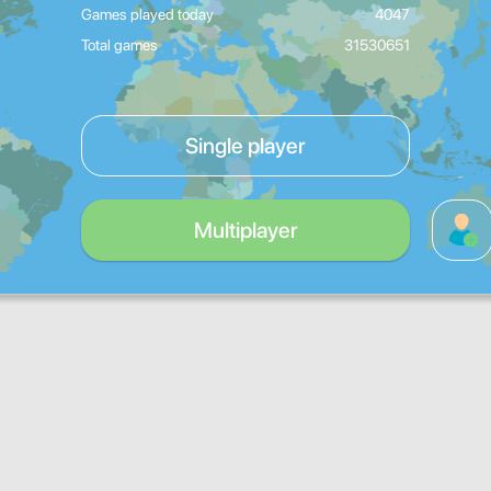
Games played today
4047
Total games
31530651
Single player
Multiplayer