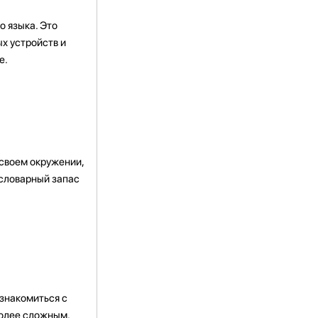
о языка. Это
х устройств и
е.
 своем окружении,
 словарный запас
 знакомиться с
более сложным.