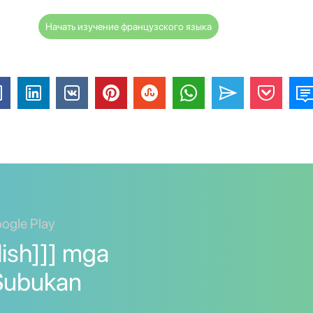
Начать изучение французского языка
ogle Play
lish]]] mga
. Subukan