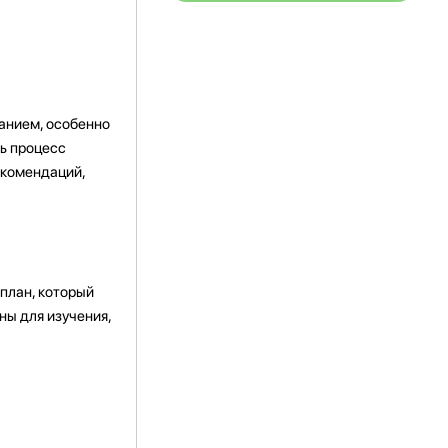
анием, особенно
ть процесс
екомендаций,
план, который
ны для изучения,