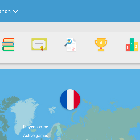
ench
Players online
Active games