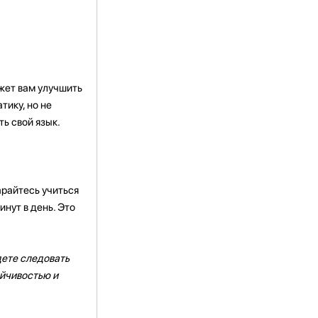
ожет вам улучшить
тику, но не
ь свой язык.
арайтесь учиться
инут в день. Это
дете следовать
ойчивостью и