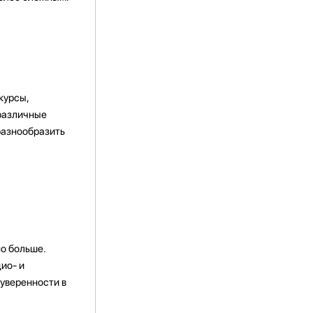
курсы,
 различные
разнообразить
о больше.
ио- и
 уверенности в