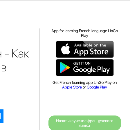
App for learning French language LinGo
Play
 - Как
 в
Get French learning app LinGo Play on
Apple Store
or
Google Play
Начать изучение французского
языка