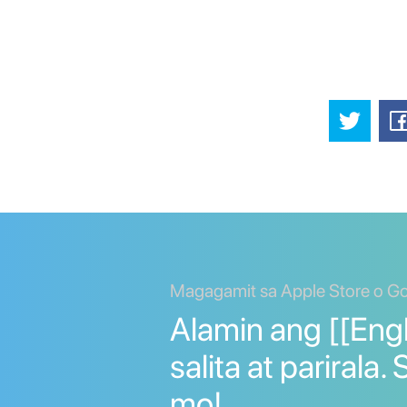
Magagamit sa Apple Store o Go
Alamin ang [[Eng
salita at parirala
mo!