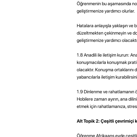
Öğrenmenin bu aşamasında norma
geliştirmenize yardımcı olurlar.
Hatalara anlayışla yaklaşın ve bil
düzeltmekten çekinmeyin ve doğ
geliştirmenize yardımcı olacaktı
1.8 Anadili ile iletişim kurun: A
konuşmacılarla konuşmak pratik 
olacaktır. Konuşma ortaklarını d
yabancılarla iletişim kurabilirsin
1.9 Dinlenme ve rahatlamanın ö
Hobilere zaman ayırın, ana dili
etmek için rahatlamanıza, stresi
Alt Topik 2: Çeşitli çevrimiçi 
Öğrenme Afrikaans evde çeşitli ç