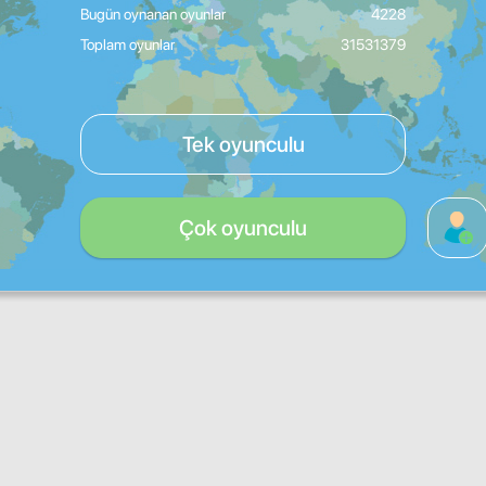
Bugün oynanan oyunlar
4228
Toplam oyunlar
31531379
Tek oyunculu
Çok oyunculu