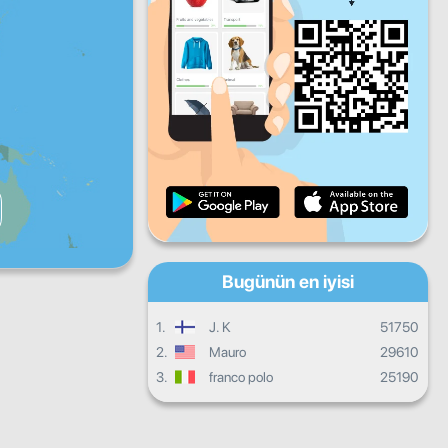
Cu
Ct
Pa
Günlük ilerleme
Aylık ilerleme
Sertifika
Genel ilerleme
Bugünün en iyisi
1.
J. K
51750
2.
Mauro
29610
3.
franco polo
25190