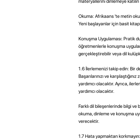
materyallerini dinlemeye katılın
Okuma: Afrikaans 'te metin okumak
Yeni başlayanlar için basit kit
Konuşma Uygulaması: Pratik du
öğretmenlerle konuşma uygulama
gerçekleştirebilir veya dil kulüple
1.6 İlerlemenizi takip edin: Bir 
Başarılarınızı ve karşılaştığınız
yardımcı olacaktır. Ayrıca, iler
yardımcı olacaktır.
Farklı dil bileşenlerinde bilgi ve
okuma, dinleme ve konuşma uygul
verecektir.
1.7 Hata yapmaktan korkmayın: 