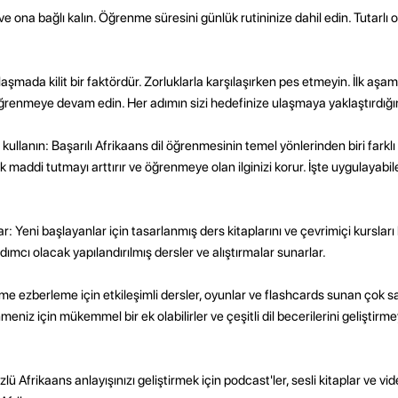
 ona bağlı kalın. Öğrenme süresini günlük rutininize dahil edin. Tutarlı o
aşmada kilit bir faktördür. Zorluklarla karşılaşırken pes etmeyin. İlk aşa
öğrenmeye devam edin. Her adımın sizi hedefinize ulaşmaya yaklaştırdığı
kullanın: Başarılı Afrikaans dil öğrenmesinin temel yönlerinden biri fark
ik maddi tutmayı arttırır ve öğrenmeye olan ilginizi korur. İşte uygulayabi
ar: Yeni başlayanlar için tasarlanmış ders kitaplarını ve çevrimiçi kursları 
dımcı olacak yapılandırılmış dersler ve alıştırmalar sunarlar.
e ezberleme için etkileşimli dersler, oyunlar ve flashcards sunan çok s
meniz için mükemmel bir ek olabilirler ve çeşitli dil becerilerini geliştirm
Afrikaans anlayışınızı geliştirmek için podcast'ler, sesli kitaplar ve vide