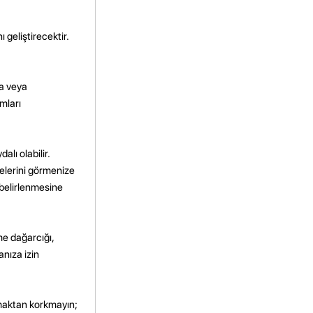
 geliştirecektir.
a veya
mları
lı olabilir.
rmelerini görmenize
 belirlenmesine
ime dağarcığı,
nıza izin
pmaktan korkmayın;