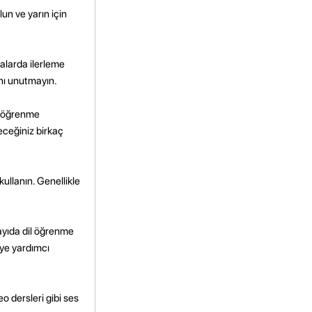
lun ve yarın için
malarda ilerleme
nı unutmayın.
lı öğrenme
leceğiniz birkaç
kullanın. Genellikle
ayıda dil öğrenme
eye yardımcı
o dersleri gibi ses