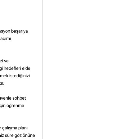
zasyon başarıya
 adımı
zi ve
i hedefleri elde
ek istediğinizi
ır.
güvenle sohbet
k için öğrenme
r çalışma planı
niz süre göz önüne