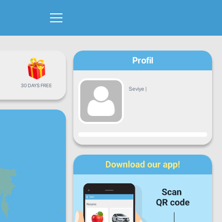
Profil
30 DAYS FREE
Seviye
|
İlerleme
Pt
Sa
Ça
Pe