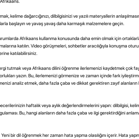
 Afrikaans.
, kelime dağarcığınızı, dilbilgisinizi ve yazılı materyallerin anlaşılmasını
aplarla başlayın ve yavaş yavaş daha karmaşık malzemelere geçin.
rumlarda Afrikaans kullanma konusunda daha emin olmak için ortaklarl
larına katılın. Video görüşmeleri, sohbetler aracılığıyla konuşma oturu
rine katılabilirsiniz.
dergi tutmak veya Afrikaans dilini öğrenme ilerlemenizi kaydetmek çok fayda
 zorlukları yazın. Bu, ilerlemenizi görmenize ve zaman içinde fark iyileşti
lemenizi analiz etmek, daha fazla çaba ve dikkat gerektiren zayıf alanların
 becerilerinizin haftalık veya aylık değerlendirmelerini yapın: dilbilgisi, kel
aması. Bu, hangi alanların daha fazla çaba ve ilgi gerektirdiğini anlama
Yeni bir dil öğrenmek her zaman hata yapma olasılığını içerir. Hata ya