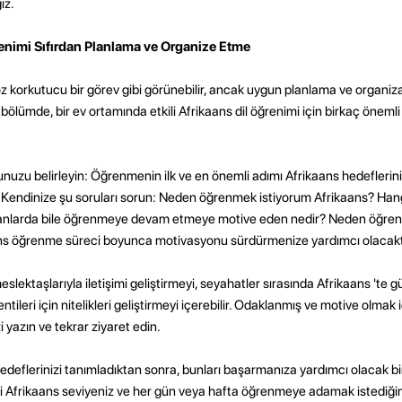
iz.
renimi Sıfırdan Planlama ve Organize Etme
z korkutucu bir görev gibi görünebilir, ancak uygun planlama ve organi
 bölümde, bir ev ortamında etkili Afrikaans dil öğrenimi için birkaç önemli
unuzu belirleyin: Öğrenmenin ilk ve en önemli adımı Afrikaans hedeflerini
 Kendinize şu soruları sorun: Neden öğrenmek istiyorum Afrikaans? Hang
anlarda bile öğrenmeye devam etmeye motive eden nedir? Neden öğrenm
ans öğrenme süreci boyunca motivasyonu sürdürmenize yardımcı olacakt
slektaşlarıyla iletişimi geliştirmeyi, seyahatler sırasında Afrikaans 'te 
ntileri için nitelikleri geliştirmeyi içerebilir. Odaklanmış ve motive olma
 yazın ve tekrar ziyaret edin.
: Hedeflerinizi tanımladıktan sonra, bunları başarmanıza yardımcı olacak bi
nki Afrikaans seviyeniz ve her gün veya hafta öğrenmeye adamak istediği