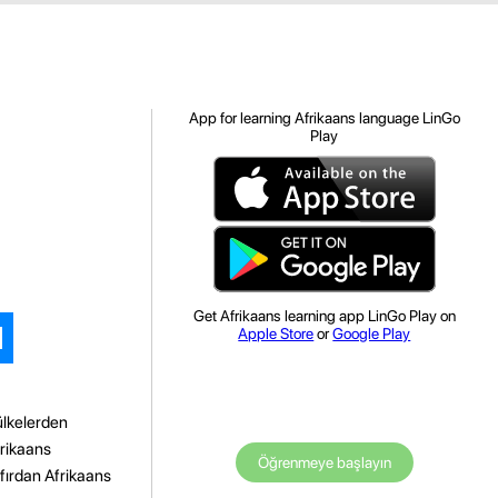
App for learning Afrikaans language LinGo
Play
Get Afrikaans learning app LinGo Play on
Apple Store
or
Google Play
ülkelerden
frikaans
Öğrenmeye başlayın
fırdan Afrikaans