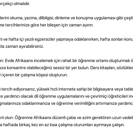
erçekçi olmalıdır.
erini okuma, yazma, dilbilgisi, dinleme ve konuşma uygulaması gibi çeşitli
e tercihlerinize göre her bileşen için zaman ayırın.
timi ve hafta içi yazılı egzersizler yapmaya odaklanırken, hafta sonları ko
la zaman ayırabilirsiniz.
n: Evde Afrikaans incelemek için rahat bir öğrenme ortamı oluşturmak ö
za konsantre olabileceğiniz sessiz bir yer bulun. Ders kitapları, sözlükler
ri içeren bir çalışma köşesi oluşturun.
 tercih ediyorsanız, yüksek hızlı internete sahip bir bilgisayara veya tabl
yardımcı olacak dil öğrenme uygulamalarını ve çevrimiçi öğreticileri indi
şmalarınıza odaklanmanıza ve öğrenme verimliliğini artırmanıza yardımcı
lı olun: Öğrenme Afrikaans düzenli çaba ve azim gerektiren uzun vadeli bi
ya haftada birkaç kez en az kısa çalışma oturumları ayırmaya çalışın.