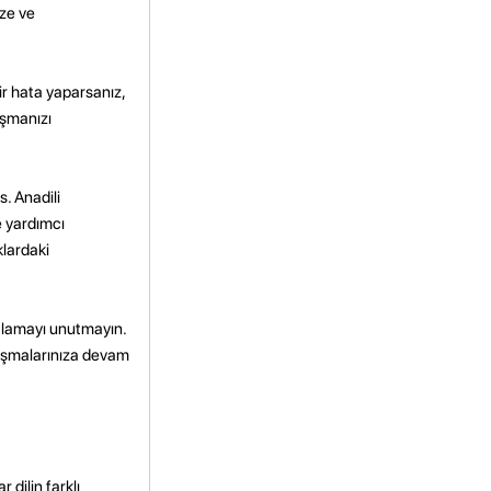
ze ve
bir hata yaparsanız,
uşmanızı
s. Anadili
e yardımcı
klardaki
tlamayı unutmayın.
lışmalarınıza devam
 dilin farklı