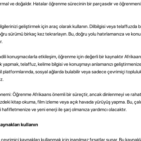
l ve doğaldır. Hatalar öğrenme sürecinin bir parçasıdır ve öğrenmeni
gilerinizi geliştirmek için araç olarak kullanın. Dilbilgisi veya telaffuzda 
ru sürümü birkaç kez tekrarlayın. Bu, doğru yolu hatırlamanıza ve kon
r.
nadili konuşmacılarla etkileşim, öğrenme için değerli bir kaynaktır Afrikaan
yapmak, telaffuz, kelime bilgisi ve konuşmayı anlamanızı geliştirmeniz
il platformlarında, sosyal ağlarda bulabilir veya sadece çevrimiçi toplulu
iz.
nemi: Öğrenme Afrikaans önemli bir süreçtir, ancak dinlenmeyi ve raha
nizdeki kitap okuma, film izleme veya açık havada yürüyüş yapma. Bu, ça
 hafifletmenize ve yeni enerji ile şarj olmanıza yardımcı olacaktır.
kaynakları kullanın
evrimiçi kaynakları kullanmak için inanılmaz fırsatlar sunar. Bu kaynaklar