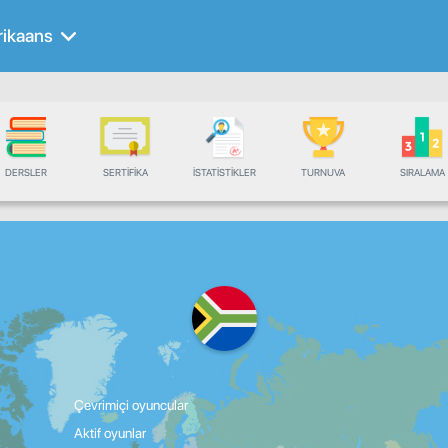
rikaans
DERSLER
SERTIFIKA
İSTATISTIKLER
TURNUVA
SIRALAMA
Çevrimiçi oyuncular
Aktif oyunlar