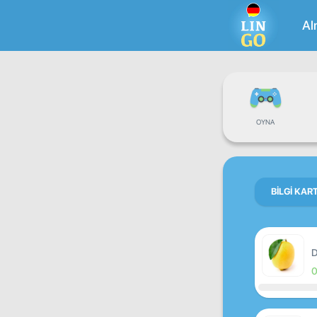
Al
OYNA
BILGI KAR
D