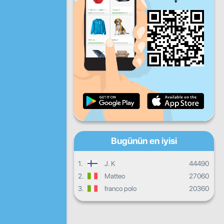
Cu
Ct
Pa
Günlük ilerleme
Aylık ilerleme
Sertifika
Genel ilerleme
Bugünün en iyisi
1.
J. K
44490
2.
Matteo
27060
3.
franco polo
20360