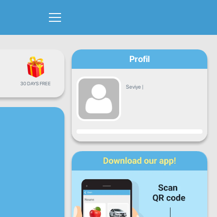
Profil
30 DAYS FREE
Seviye
|
İlerleme
Pt
Sa
Ça
Pe