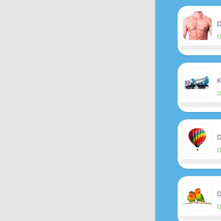
D
K
D
D