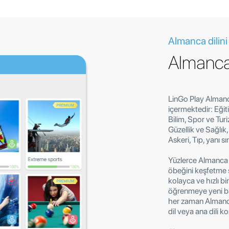
Almanca dilini
Almanca 
LinGo Play Almanca
içermektedir: Eğiti
Bilim, Spor ve Turi
Güzellik ve Sağlık
Askeri, Tıp, yanı s
Yüzlerce Almanca d
öbeğini keşfetme 
kolayca ve hızlı b
öğrenmeye yeni ba
her zaman Almanca 
dil veya ana dili k