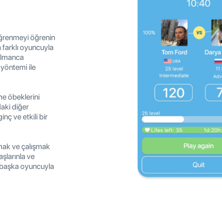
 öğrenmeyi öğrenin
 farklı oyuncuyla
 Almanca
 yöntemi ile
me öbeklerini
aki diğer
nç ve etkili bir
mak ve çalışmak
şlarınla ve
a başka oyuncuyla