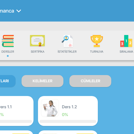
manca
DERSLER
SERTIFIKA
İSTATISTIKLER
TURNUVA
SIRALAMA
TLARI
KELIMELER
CÜMLELER
ers 1.1
Ders 1.2
0%
0%