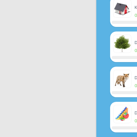
K
D
D
D