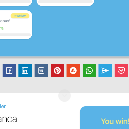
PREMIUM
onus!
0%
ler
manca