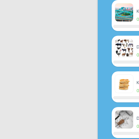
K
D
K
D