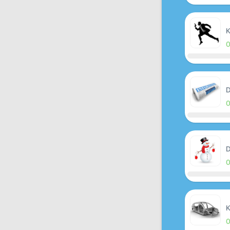
K
D
D
K