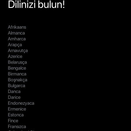
Dilinizi bulun!
Afrikaans
Almanca
Amharca
Arapça
Arnavutça
Azerice
Belarusça
Bengalce
Birmanca
Boşnakça
Bulgarca
Danca
Darice
Endonezyaca
Ermenice
Estonca
Fince
Fransızca