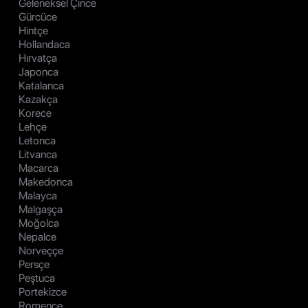
Geleneksel Çince
Gürcüce
Hintçe
Hollandaca
Hırvatça
Japonca
Katalanca
Kazakça
Korece
Lehçe
Letonca
Litvanca
Macarca
Makedonca
Malayca
Malgaşça
Moğolca
Nepalce
Norveççe
Persçe
Peştuca
Portekizce
Romence