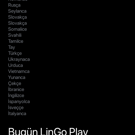
Rusça
Seylanca
Slovakça
Slovakça
Somalice
Svahili
Tamilce
Tay
Türkçe
Ukraynaca
Urduca
Vietnamca
Yunanca
Çekçe
İbranice
İngilizce
İspanyolca
İsveççe
İtalyanca
Bugün LinGo Play