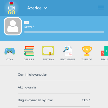
Azerice
Seviye
/
OYNA
DERSLER
SERTIFIKA
İSTATISTIKLER
TURNUVA
SIRAL
Çevrimiçi oyuncular
Aktif oyunlar
Bugün oynanan oyunlar
3827