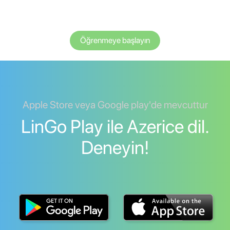
Öğrenmeye başlayın
Apple Store veya Google play'de mevcuttur
LinGo Play ile Azerice dil.
Deneyin!