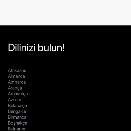
Dilinizi bulun!
Afrikaans
Almanca
Amharca
Arapça
Arnavutça
Azerice
Belarusça
Bengalce
Birmanca
Boşnakça
Bulgarca