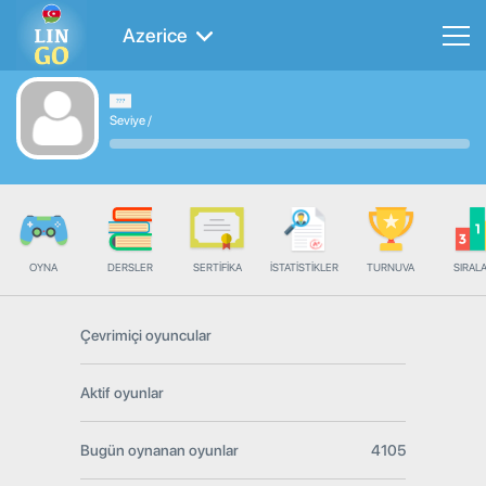
Azerice
Seviye
/
OYNA
DERSLER
SERTIFIKA
İSTATISTIKLER
TURNUVA
SIRAL
Çevrimiçi oyuncular
Aktif oyunlar
Bugün oynanan oyunlar
4105