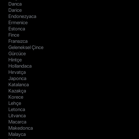
Danca
Darice
Endonezyaca
Ermenice
Estonca
Fince
Fransızca
Geleneksel Çince
Gürcüce
Hintçe
Hollandaca
Hırvatça
Japonca
Katalanca
Kazakça
Korece
Lehçe
Letonca
Litvanca
Macarca
Makedonca
Malayca