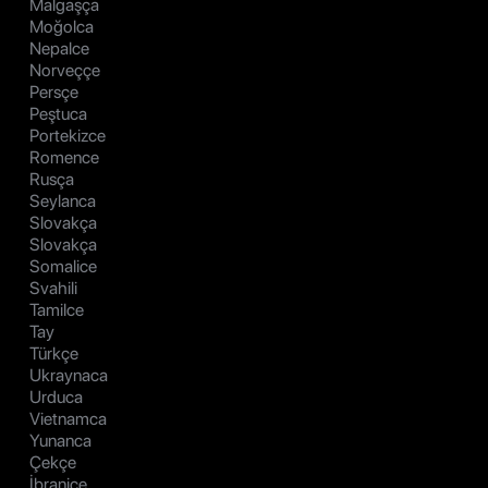
Malgaşça
Moğolca
Nepalce
Norveççe
Persçe
Peştuca
Portekizce
Romence
Rusça
Seylanca
Slovakça
Slovakça
Somalice
Svahili
Tamilce
Tay
Türkçe
Ukraynaca
Urduca
Vietnamca
Yunanca
Çekçe
İbranice