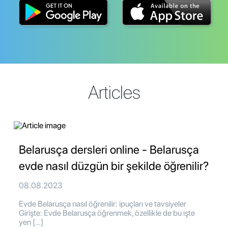
Articles
Belarusça dersleri online - Belarusça
evde nasıl düzgün bir şekilde öğrenilir?
08.08.2023
Evde Belarusça nasıl öğrenilir: ipuçları ve tavsiyeler
Girişte: Evde Belarusça öğrenmek, özellikle de bu işte
yen […]