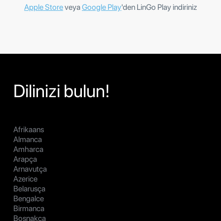
Apple Store
veya
Google Play
'den LinGo Play indiriniz
Dilinizi bulun!
Afrikaans
Almanca
Amharca
Arapça
Arnavutça
Azerice
Belarusça
Bengalce
Birmanca
Boşnakça