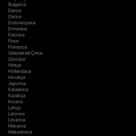
Bulgarca
Danca
Darice
Endonezyaca
Ermenice
Estonca
Fince
Fransızca
Geleneksel Çince
Gürcüce
Hintçe
Hollandaca
Hırvatça
Japonca
Katalanca
Kazakça
Korece
Lehçe
Letonca
Litvanca
Macarca
Makedonca