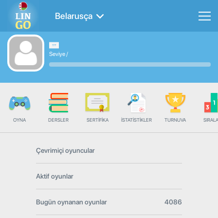
Belarusça
Seviye
/
OYNA
DERSLER
SERTIFIKA
İSTATISTIKLER
TURNUVA
SIRAL
Çevrimiçi oyuncular
Aktif oyunlar
Bugün oynanan oyunlar
4086