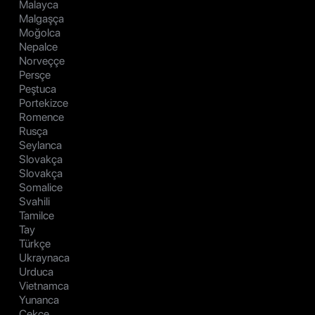
Malayca
Malgaşça
Moğolca
Nepalce
Norveççe
Persçe
Peştuca
Portekizce
Romence
Rusça
Seylanca
Slovakça
Slovakça
Somalice
Svahili
Tamilce
Tay
Türkçe
Ukraynaca
Urduca
Vietnamca
Yunanca
Çekçe