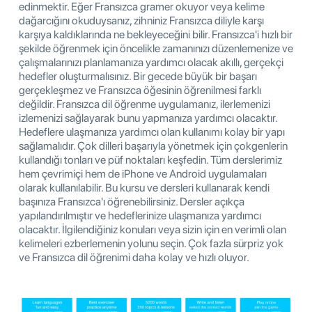
edinmektir. Eğer Fransızca gramer okuyor veya kelime
dağarcığını okuduysanız, zihniniz Fransızca diliyle karşı
karşıya kaldıklarında ne bekleyeceğini bilir. Fransızca'i hızlı bir
şekilde öğrenmek için öncelikle zamanınızı düzenlemenize ve
çalışmalarınızı planlamanıza yardımcı olacak akıllı, gerçekçi
hedefler oluşturmalısınız. Bir gecede büyük bir başarı
gerçekleşmez ve Fransızca öğesinin öğrenilmesi farklı
değildir. Fransızca dil öğrenme uygulamanız, ilerlemenizi
izlemenizi sağlayarak bunu yapmanıza yardımcı olacaktır.
Hedeflere ulaşmanıza yardımcı olan kullanımı kolay bir yapı
sağlamalıdır. Çok dilleri başarıyla yönetmek için çokgenlerin
kullandığı tonları ve püf noktaları keşfedin. Tüm derslerimiz
hem çevrimiçi hem de iPhone ve Android uygulamaları
olarak kullanılabilir. Bu kursu ve dersleri kullanarak kendi
başınıza Fransızca'ı öğrenebilirsiniz. Dersler açıkça
yapılandırılmıştır ve hedeflerinize ulaşmanıza yardımcı
olacaktır. İlgilendiğiniz konuları veya sizin için en verimli olan
kelimeleri ezberlemenin yolunu seçin. Çok fazla sürpriz yok
ve Fransızca dil öğrenimi daha kolay ve hızlı oluyor.