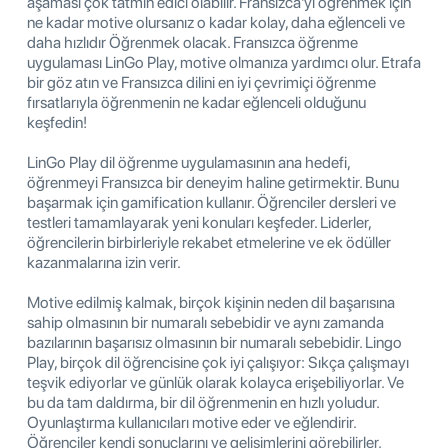
aşaması çok tatmin edici olabilir. Fransızca'yi öğrenmek için
ne kadar motive olursanız o kadar kolay, daha eğlenceli ve
daha hızlıdır Öğrenmek olacak. Fransızca öğrenme
uygulaması LinGo Play, motive olmanıza yardımcı olur. Etrafa
bir göz atın ve Fransızca dilini en iyi çevrimiçi öğrenme
fırsatlarıyla öğrenmenin ne kadar eğlenceli olduğunu
keşfedin!
LinGo Play dil öğrenme uygulamasının ana hedefi,
öğrenmeyi Fransızca bir deneyim haline getirmektir. Bunu
başarmak için gamification kullanır. Öğrenciler dersleri ve
testleri tamamlayarak yeni konuları keşfeder. Liderler,
öğrencilerin birbirleriyle rekabet etmelerine ve ek ödüller
kazanmalarına izin verir.
Motive edilmiş kalmak, birçok kişinin neden dil başarısına
sahip olmasının bir numaralı sebebidir ve aynı zamanda
bazılarının başarısız olmasının bir numaralı sebebidir. Lingo
Play, birçok dil öğrencisine çok iyi çalışıyor: Sıkça çalışmayı
teşvik ediyorlar ve günlük olarak kolayca erişebiliyorlar. Ve
bu da tam daldırma, bir dil öğrenmenin en hızlı yoludur.
Oyunlaştırma kullanıcıları motive eder ve eğlendirir.
Öğrenciler kendi sonuçlarını ve gelişimlerini görebilirler.