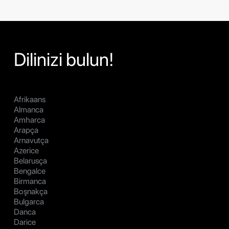
Dilinizi bulun!
Afrikaans
Almanca
Amharca
Arapça
Arnavutça
Azerice
Belarusça
Bengalce
Birmanca
Boşnakça
Bulgarca
Danca
Darice