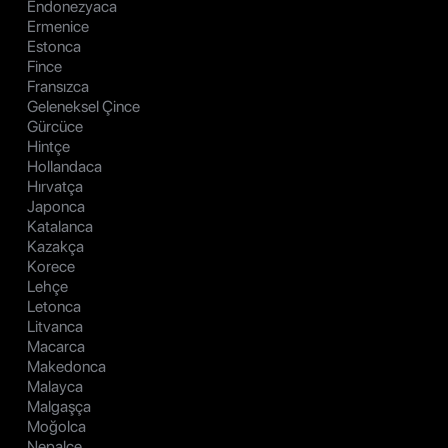
Endonezyaca
Ermenice
Estonca
Fince
Fransızca
Geleneksel Çince
Gürcüce
Hintçe
Hollandaca
Hırvatça
Japonca
Katalanca
Kazakça
Korece
Lehçe
Letonca
Litvanca
Macarca
Makedonca
Malayca
Malgaşça
Moğolca
Nepalce