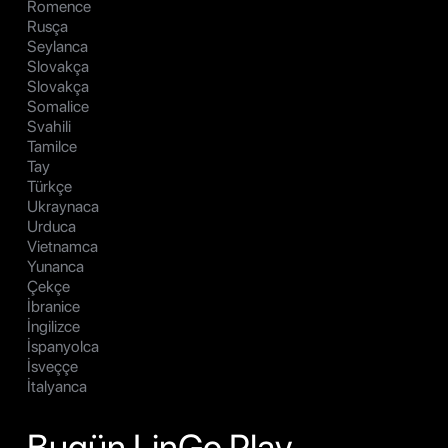
Romence
Rusça
Seylanca
Slovakça
Slovakça
Somalice
Svahili
Tamilce
Tay
Türkçe
Ukraynaca
Urduca
Vietnamca
Yunanca
Çekçe
İbranice
İngilizce
İspanyolca
İsveççe
İtalyanca
Bugün LinGo Play