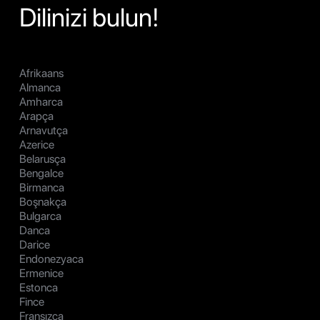
Dilinizi bulun!
Afrikaans
Almanca
Amharca
Arapça
Arnavutça
Azerice
Belarusça
Bengalce
Birmanca
Boşnakça
Bulgarca
Danca
Darice
Endonezyaca
Ermenice
Estonca
Fince
Fransızca