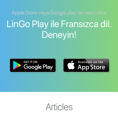
Apple Store veya Google play'de mevcuttur
LinGo Play ile Fransızca dil.
Deneyin!
Articles