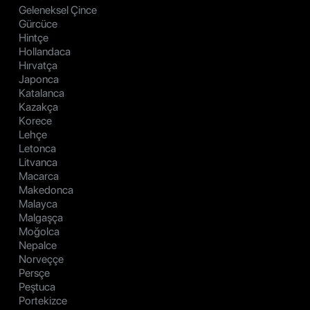
Geleneksel Çince
Gürcüce
Hintçe
Hollandaca
Hırvatça
Japonca
Katalanca
Kazakça
Korece
Lehçe
Letonca
Litvanca
Macarca
Makedonca
Malayca
Malgaşça
Moğolca
Nepalce
Norveççe
Persçe
Peştuca
Portekizce