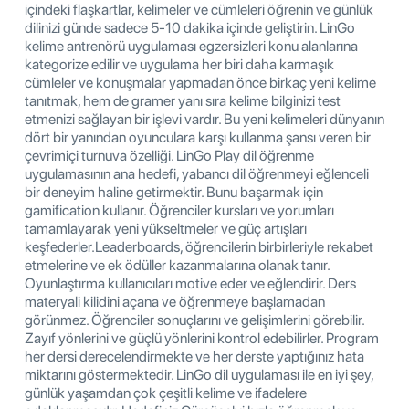
içindeki flaşkartlar, kelimeler ve cümleleri öğrenin ve günlük
dilinizi günde sadece 5-10 dakika içinde geliştirin. LinGo
kelime antrenörü uygulaması egzersizleri konu alanlarına
kategorize edilir ve uygulama her biri daha karmaşık
cümleler ve konuşmalar yapmadan önce birkaç yeni kelime
tanıtmak, hem de gramer yanı sıra kelime bilginizi test
etmenizi sağlayan bir işlevi vardır. Bu yeni kelimeleri dünyanın
dört bir yanından oyunculara karşı kullanma şansı veren bir
çevrimiçi turnuva özelliği. LinGo Play dil öğrenme
uygulamasının ana hedefi, yabancı dil öğrenmeyi eğlenceli
bir deneyim haline getirmektir. Bunu başarmak için
gamification kullanır. Öğrenciler kursları ve yorumları
tamamlayarak yeni yükseltmeler ve güç artışları
keşfederler.Leaderboards, öğrencilerin birbirleriyle rekabet
etmelerine ve ek ödüller kazanmalarına olanak tanır.
Oyunlaştırma kullanıcıları motive eder ve eğlendirir. Ders
materyali kilidini açana ve öğrenmeye başlamadan
görünmez. Öğrenciler sonuçlarını ve gelişimlerini görebilir.
Zayıf yönlerini ve güçlü yönlerini kontrol edebilirler. Program
her dersi derecelendirmekte ve her derste yaptığınız hata
miktarını göstermektedir. LinGo dil uygulaması ile en iyi şey,
günlük yaşamdan çok çeşitli kelime ve ifadelere