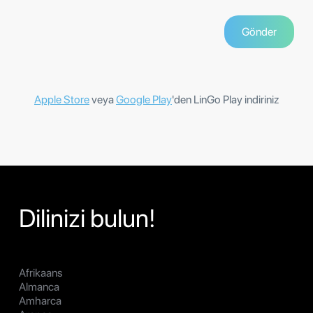
Apple Store
veya
Google Play
'den LinGo Play indiriniz
Dilinizi bulun!
Afrikaans
Almanca
Amharca