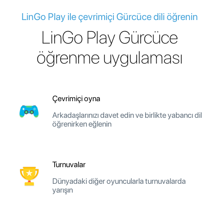
LinGo Play ile çevrimiçi Gürcüce dili öğrenin
LinGo Play Gürcüce
öğrenme uygulaması
Çevrimiçi oyna
Arkadaşlarınızı davet edin ve birlikte yabancı dil
öğrenirken eğlenin
Turnuvalar
Dünyadaki diğer oyuncularla turnuvalarda
yarışın