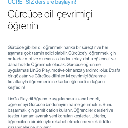
ÜCRETSİZ derslere başlayın!
Gürcüce dili çevrimiçi
öğrenin
Gürcüce gibi bir dil öğrenmek harika bir süreçtir ve her
aşaması çok tatmin edici olabilir. Gürcüce'yi öğrenmek için
ne kadar motive olursanız o kadar kolay, daha eğlenceli ve
daha hızlıdır Öğrenmek olacak. Gürcüce öğrenme
uygulaması LinGo Play, motive olmanıza yardımcı olur. Etrafa
bir göz atın ve Gürcüce dilini en iyi çevrimiçi öğrenme
fırsatlarıyla öğrenmenin ne kadar eğlenceli olduğunu
keşfedin!
LinGo Play dil öğrenme uygulamasının ana hedefi,
öğrenmeyi Gürcüce bir deneyim haline getirmektir. Bunu
başarmak için gamification kullanır. Öğrenciler dersleri ve
testleri tamamlayarak yeni konuları keşfeder. Liderler,
öğrencilerin birbirleriyle rekabet etmelerine ve ek ödüller
kazanmalarına izin verir.