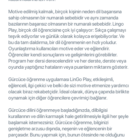
Motive edilmiş kalmak, birçok kişinin neden dil başarısına
sahip olmasının bir numaralı sebebidir ve aynı zamanda
bazılarının başarısız olmasının bir numaralı sebebidir. Lingo
Play, birçok dil öğrencisine çok iyi çalışıyor: Sıkça çalışmayı
teşvik ediyorlar ve günlük olarak kolayca erişebiliyorlar. Ve
bu da tam daldırma, bir dil öğrenmenin en hızlı yoludur.
Oyunlaştırma kullanıcıları motive eder ve eğlendirir.
Öğrenciler kendi sonuçlarını ve gelişimlerini görebilirler.
Program her dersi derecelendirir ve her derste, derste veya
oyunda yaptığınız hataların veya puanların miktarını gösterir.
Gürcüce öğrenme uygulaması LinGo Play, etkileşimli,
eğlenceli, ilgi çekici ve belki de sizi motive etmenize yardımcı
olacak biraz rekabetçidir. İdeal olarak, dünya çapında birlikte
oynamak için diğer öğrencilere çevrimiçi bağlanır.
Gürcüce dilini öğrenmeye başladığınızda, dilbilgisi
kurallarının ve dilin karmaşık hale getirilmesiyle ilgili her şeyle
başlamak istemezsiniz. Gürcüce öğrenme, bilginizi
genişletme arzusu dışında, neşenin ve eğlencenin bir
parçasıdır. Bunu yapmak için, bunun ötesinde ne olduğunu