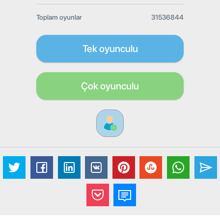
Toplam oyunlar
31536844
Tek oyunculu
Çok oyunculu