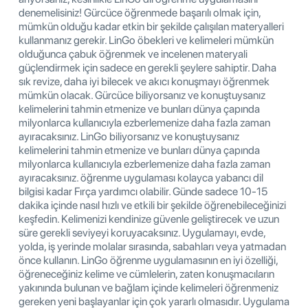
denemelisiniz! Gürcüce öğrenmede başarılı olmak için,
mümkün olduğu kadar etkin bir şekilde çalışılan materyalleri
kullanmanız gerekir. LinGo öbekleri ve kelimeleri mümkün
olduğunca çabuk öğrenmek ve incelenen materyali
güçlendirmek için sadece en gerekli şeylere sahiptir. Daha
sık revize, daha iyi bilecek ve akıcı konuşmayı öğrenmek
mümkün olacak. Gürcüce biliyorsanız ve konuştuysanız
kelimelerini tahmin etmenize ve bunları dünya çapında
milyonlarca kullanıcıyla ezberlemenize daha fazla zaman
ayıracaksınız. LinGo biliyorsanız ve konuştuysanız
kelimelerini tahmin etmenize ve bunları dünya çapında
milyonlarca kullanıcıyla ezberlemenize daha fazla zaman
ayıracaksınız. öğrenme uygulaması kolayca yabancı dil
bilgisi kadar Fırça yardımcı olabilir. Günde sadece 10-15
dakika içinde nasıl hızlı ve etkili bir şekilde öğrenebileceğinizi
keşfedin. Kelimenizi kendinize güvenle geliştirecek ve uzun
süre gerekli seviyeyi koruyacaksınız. Uygulamayı, evde,
yolda, iş yerinde molalar sırasında, sabahları veya yatmadan
önce kullanın. LinGo öğrenme uygulamasının en iyi özelliği,
öğreneceğiniz kelime ve cümlelerin, zaten konuşmacıların
yakınında bulunan ve bağlam içinde kelimeleri öğrenmeniz
gereken yeni başlayanlar için çok yararlı olmasıdır. Uygulama