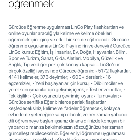
öğrenmek
Gürcüce öğrenme uygulaması LinGo Play flashkartları ve
online oyunlar aracılığıyla kelime ve kelime öbekleri
öğrenmek için ilginç ve etkili bir kelime eğitmenidir. Gürcüce
öğrenme uygulaması LinGo Play indirin ve deneyin! Gürcüce
LinGo kursu; Eğitim, İş, İnsanlar, Ev, Doğa, Hayvanlar, Bilim,
Spor ve Turizm, Sanat, Gıda, Aletleri, Mobilya, Güzellik ve
Sağlık, Tıp ve diğer pek çok konuyu kapsar… LinGo'nun
birçok özelliği sayesinde Gürcüce öğrenin: ‣ 5172 flaşkartlar,
4141 kelimeler, 373 deyimler; ‣ 600+ dersleri; ‣ 16
egzersizler; ‣ Yeni başlayanlar için kursu; ‣ Dilbilimciler ve
yerel konuşmacılar için gelişmiş içerik; ‣ Testler ve notlar; ‣
Tek kişilik; ‣ Çok oyunculu çevrimiçi oyun; ‣ Turnuvalar; ‣
Gürcüce sertifika Eğer binlerce parlak flaşkartlar
keşfedeceksiniz, kelime ve ifadeler öğrenecek, kolayca
ezberleme yeteneğine sahip olacak, ve her zaman yabancı
dili öğrenmeye başlamışsanız da ana dilinizde konuşan bir
yabancı olmanıza bakılmaksızın sözcüğünüzü her zaman
güncelleştirebileceksiniz. Eğer en iyi öğrenme uygulaması
arıyorsanız, kesinlikle LinGo dil öğrenme uygulamasını