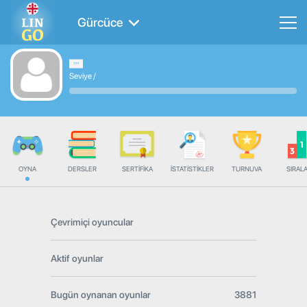
Gürcüce
Seviye
/
OYNA
DERSLER
SERTIFIKA
İSTATISTIKLER
TURNUVA
SIRAL
Çevrimiçi oyuncular
Aktif oyunlar
Bugün oynanan oyunlar
3881