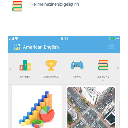
Kelime hazinenizi geliştirin