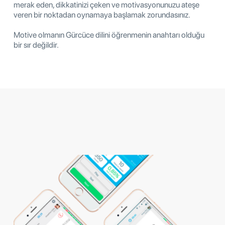
merak eden, dikkatinizi çeken ve motivasyonunuzu ateşe
veren bir noktadan oynamaya başlamak zorundasınız.
Motive olmanın Gürcüce dilini öğrenmenin anahtarı olduğu
bir sır değildir.