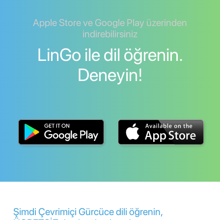
Apple Store ve Google Play üzerinden
indirebilirsiniz
LinGo ile dil öğrenin.
Deneyin!
Şimdi Çevrimiçi Gürcüce dili öğrenin,