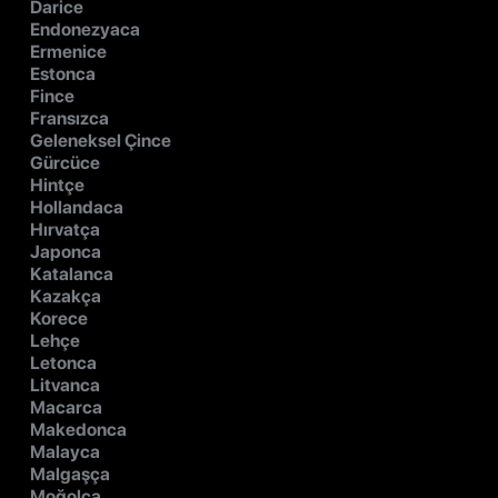
Darice
Endonezyaca
Ermenice
Estonca
Fince
Fransızca
Geleneksel Çince
Gürcüce
Hintçe
Hollandaca
Hırvatça
Japonca
Katalanca
Kazakça
Korece
Lehçe
Letonca
Litvanca
Macarca
Makedonca
Malayca
Malgaşça
Moğolca