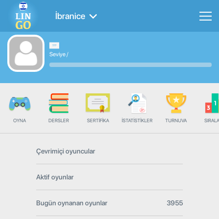
İbranice
Seviye
/
OYNA
DERSLER
SERTIFIKA
İSTATISTIKLER
TURNUVA
SIRAL
Çevrimiçi oyuncular
Aktif oyunlar
Bugün oynanan oyunlar
3955