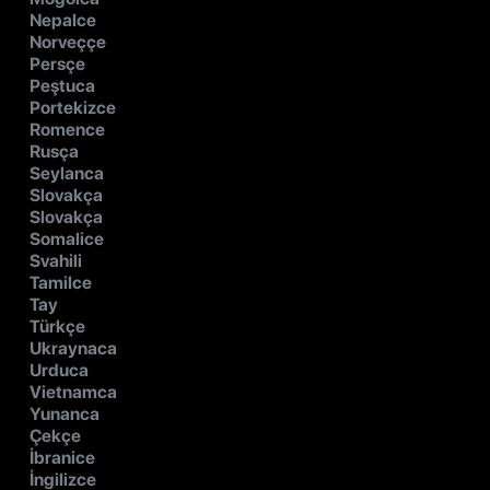
Nepalce
Norveççe
Persçe
Peştuca
Portekizce
Romence
Rusça
Seylanca
Slovakça
Slovakça
Somalice
Svahili
Tamilce
Tay
Türkçe
Ukraynaca
Urduca
Vietnamca
Yunanca
Çekçe
İbranice
İngilizce