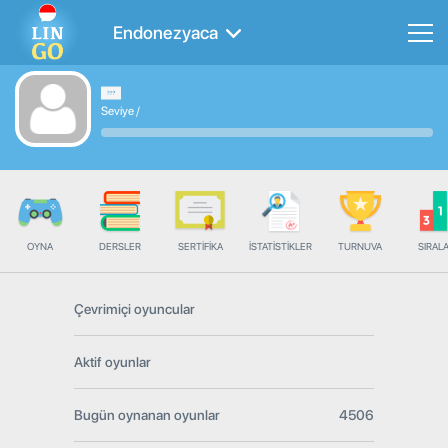
Endonezyaca
Seviye
/
OYNA
DERSLER
SERTIFIKA
İSTATISTIKLER
TURNUVA
SIRAL
Çevrimiçi oyuncular
Aktif oyunlar
Bugün oynanan oyunlar
4506