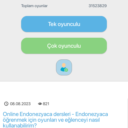
Toplam oyunlar
31523829
Tek oyunculu
Çok oyunculu
08.08.2023
821
Online Endonezyaca dersleri - Endonezyaca
öğrenmek için oyunları ve eğlenceyi nasıl
kullanabilirim?