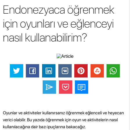
Endonezyaca öğrenmek
için oyunları ve eğlenceyi
nasıl kullanabilirim?
Oyunlar ve aktiviteler kullanırsanız öğrenmek eğlenceli ve heyecan
verici olabilir. Bu yazıda öğrenmek için oyun ve aktivitelerin nasıl
kullanılacağına dair bazı ipuçlarına bakacağız.