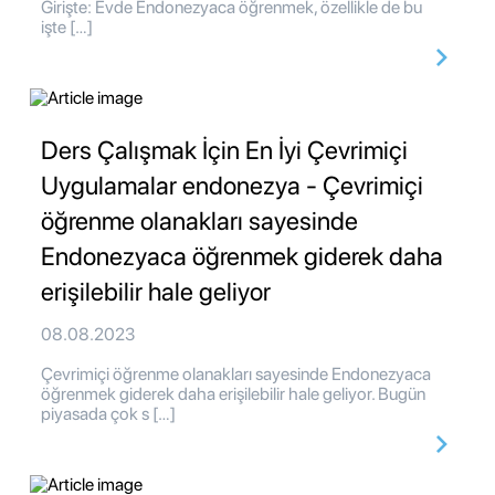
Girişte: Evde Endonezyaca öğrenmek, özellikle de bu
işte […]
Ders Çalışmak İçin En İyi Çevrimiçi
Uygulamalar endonezya - Çevrimiçi
öğrenme olanakları sayesinde
Endonezyaca öğrenmek giderek daha
erişilebilir hale geliyor
08.08.2023
Çevrimiçi öğrenme olanakları sayesinde Endonezyaca
öğrenmek giderek daha erişilebilir hale geliyor. Bugün
piyasada çok s […]