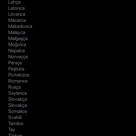
Lehçe
Letonca
Litvanca
Macarca
Makedonca
Malayca
Malgaşça
Moğolca
Nepalce
Norveççe
Persçe
Peştuca
Portekizce
Romence
Rusça
Seylanca
Slovakça
Slovakça
Somalice
Svahili
Tamilce
Tay
Türkçe