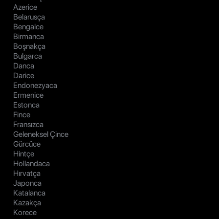
Azerice
Belarusça
Bengalce
Birmanca
Boşnakça
Bulgarca
Danca
Darice
Endonezyaca
Ermenice
Estonca
Fince
Fransızca
Geleneksel Çince
Gürcüce
Hintçe
Hollandaca
Hırvatça
Japonca
Katalanca
Kazakça
Korece