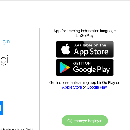
App for learning Indonesian language
LinGo Play
için
gi
Get Indonesian learning app LinGo Play on
Apple Store
or
Google Play
Öğrenmeye başlayın
i hale geliyor. Peki