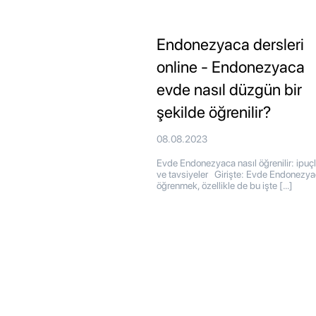
Endonezyaca dersleri
online - Endonezyaca
evde nasıl düzgün bir
şekilde öğrenilir?
08.08.2023
Evde Endonezyaca nasıl öğrenilir: ipuçl
ve tavsiyeler Girişte: Evde Endonezy
öğrenmek, özellikle de bu işte […]