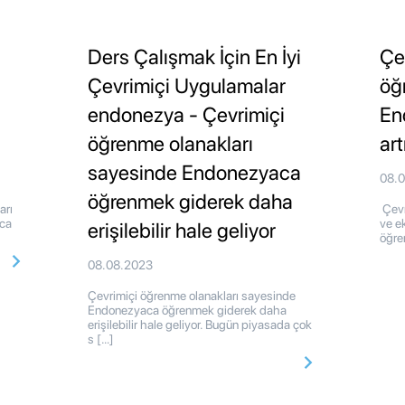
Ders Çalışmak İçin En İyi
Çe
Çevrimiçi Uygulamalar
öğ
endonezya - Çevrimiçi
En
öğrenme olanakları
art
sayesinde Endonezyaca
08.
öğrenmek giderek daha
arı
Çevr
aca
ve e
erişilebilir hale geliyor
öğre
08.08.2023
Çevrimiçi öğrenme olanakları sayesinde
Endonezyaca öğrenmek giderek daha
erişilebilir hale geliyor. Bugün piyasada çok
s […]