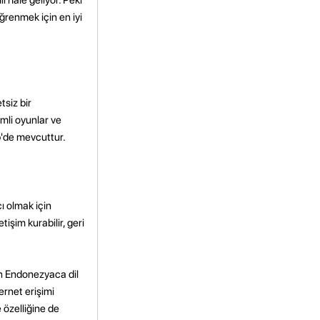
ğrenmek için en iyi
tsiz bir
imli oyunlar ve
eb'de mevcuttur.
ı olmak için
tişim kurabilir, geri
ren Endonezyaca dil
ernet erişimi
 özelliğine de