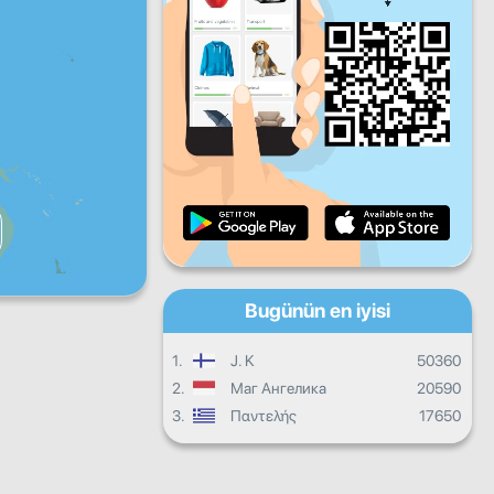
Cu
Ct
Pa
Günlük ilerleme
Aylık ilerleme
Sertifika
Genel ilerleme
Bugünün en iyisi
1.
J. K
50360
2.
Маг Ангелика
20590
3.
Παντελής
17650