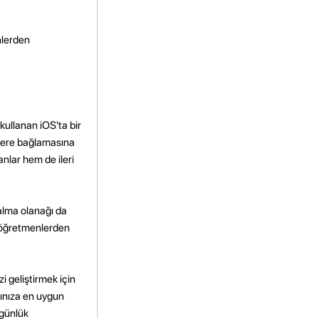
nlerden
kullanan iOS'ta bir
mlere bağlamasına
anlar hem de ileri
 alma olanağı da
e öğretmenlerden
 geliştirmek için
rınıza en uygun
 günlük