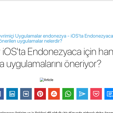
evrimiçi Uygulamalar endonezya - iOS'ta Endonezyaca 
önerilen uygulamalar nelerdir?
 iOS'ta Endonezyaca için han
 uygulamalarını öneriyor?
rarası iletişim ve iş ilişkileri dili olduğu bir dünyada giderek daha öneml