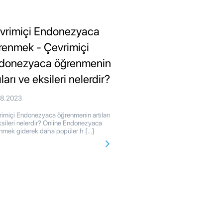
vrimiçi Endonezyaca
renmek - Çevrimiçi
donezyaca öğrenmenin
ıları ve eksileri nelerdir?
08.2023
imiçi Endonezyaca öğrenmenin artıları
ksileri nelerdir? Online Endonezyaca
nmek giderek daha popüler h […]