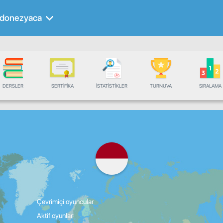
donezyaca
DERSLER
SERTIFIKA
İSTATISTIKLER
TURNUVA
SIRALAMA
Çevrimiçi oyuncular
Aktif oyunlar