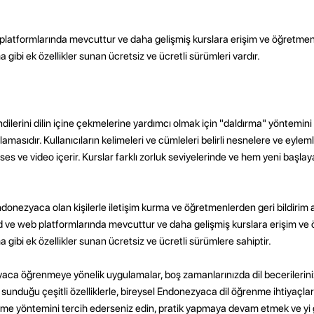
latformlarında mevcuttur ve daha gelişmiş kurslara erişim ve öğretme
lma gibi ek özellikler sunan ücretsiz ve ücretli sürümleri vardır.
ndilerini dilin içine çekmelerine yardımcı olmak için "daldırma" yöntemini 
asıdır. Kullanıcıların kelimeleri ve cümleleri belirli nesnelere ve eyle
ses ve video içerir. Kurslar farklı zorluk seviyelerinde ve hem yeni başlay
ndonezyaca olan kişilerle iletişim kurma ve öğretmenlerden geri bildirim
 ve web platformlarında mevcuttur ve daha gelişmiş kurslara erişim v
lma gibi ek özellikler sunan ücretsiz ve ücretli sürümlere sahiptir.
ca öğrenmeye yönelik uygulamalar, boş zamanlarınızda dil becerilerinizi
 sunduğu çeşitli özelliklerle, bireysel Endonezyaca dil öğrenme ihtiyaçla
enme yöntemini tercih ederseniz edin, pratik yapmaya devam etmek ve yi