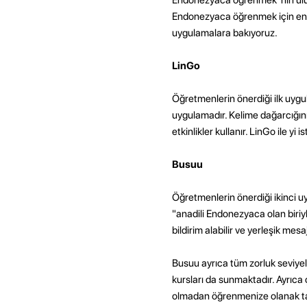
Endonezyaca öğrenmek için en iy
uygulamalara bakıyoruz.
LinGo
Öğretmenlerin önerdiği ilk uygul
uygulamadır. Kelime dağarcığınız
etkinlikler kullanır. LinGo ile y
Busuu
Öğretmenlerin önerdiği ikinci u
"anadili Endonezyaca olan biriyle
bildirim alabilir ve yerleşik me
Busuu ayrıca tüm zorluk seviyele
kursları da sunmaktadır. Ayrıca 
olmadan öğrenmenize olanak tanı