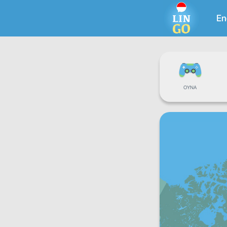
En
OYNA