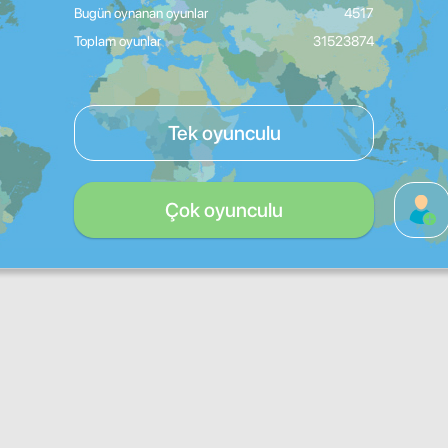
Bugün oynanan oyunlar
4517
Toplam oyunlar
31523874
Tek oyunculu
Çok oyunculu