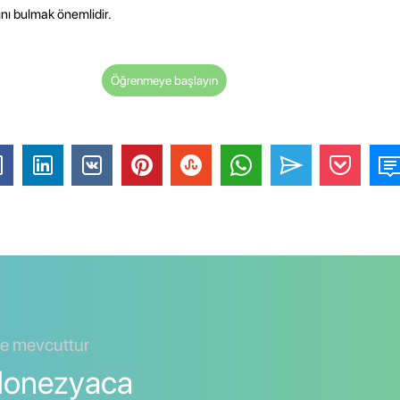
nı bulmak önemlidir.
Öğrenmeye başlayın
de mevcuttur
ndonezyaca