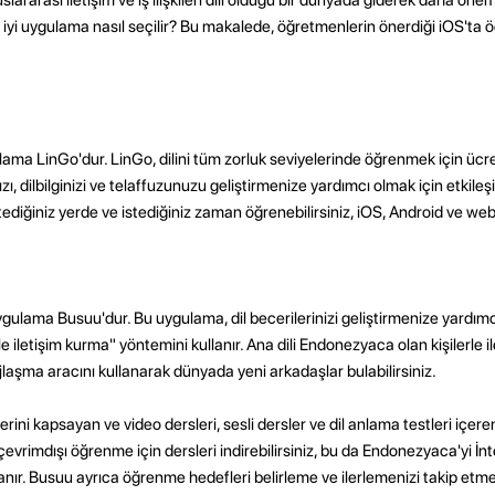
i uygulama nasıl seçilir? Bu makalede, öğretmenlerin önerdiği iOS'ta ö
ama LinGo'dur. LinGo, dilini tüm zorluk seviyelerinde öğrenmek için ücre
ı, dilbilginizi ve telaffuzunuzu geliştirmenize yardımcı olmak için etkileş
i istediğiniz yerde ve istediğiniz zaman öğrenebilirsiniz, iOS, Android ve w
ygulama Busuu'dur. Bu uygulama, dil becerilerinizi geliştirmenize yardımc
 iletişim kurma" yöntemini kullanır. Ana dili Endonezyaca olan kişilerle ile
sajlaşma aracını kullanarak dünyada yeni arkadaşlar bulabilirsiniz.
rini kapsayan ve video dersleri, sesli dersler ve dil anlama testleri içe
çevrimdışı öğrenme için dersleri indirebilirsiniz, bu da Endonezyaca'yi İnt
r. Busuu ayrıca öğrenme hedefleri belirleme ve ilerlemenizi takip etme