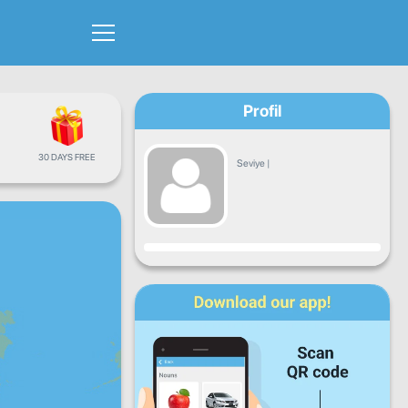
Profil
30 DAYS FREE
Seviye
|
İlerleme
Pt
Sa
Ça
Pe