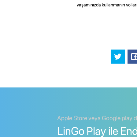
yaşamınızda kullanmanın yolları
Apple Store veya Google play'
LinGo Play ile E