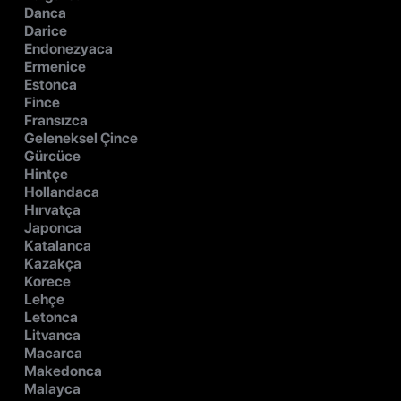
Danca
Darice
Endonezyaca
Ermenice
Estonca
Fince
Fransızca
Geleneksel Çince
Gürcüce
Hintçe
Hollandaca
Hırvatça
Japonca
Katalanca
Kazakça
Korece
Lehçe
Letonca
Litvanca
Macarca
Makedonca
Malayca