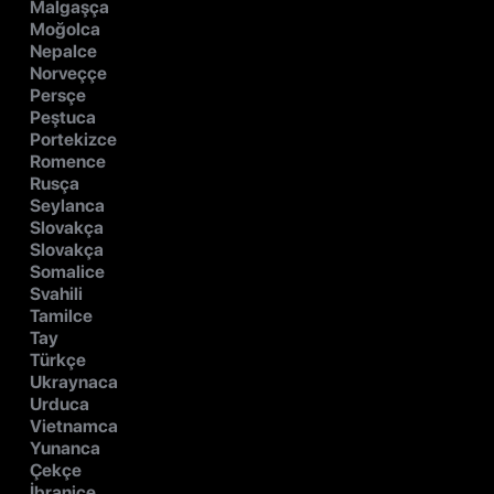
Malgaşça
Moğolca
Nepalce
Norveççe
Persçe
Peştuca
Portekizce
Romence
Rusça
Seylanca
Slovakça
Slovakça
Somalice
Svahili
Tamilce
Tay
Türkçe
Ukraynaca
Urduca
Vietnamca
Yunanca
Çekçe
İbranice