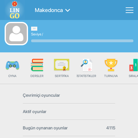
Makedonca
Seviye
/
OYNA
DERSLER
SERTIFIKA
İSTATISTIKLER
TURNUVA
SIRAL
Çevrimiçi oyuncular
Aktif oyunlar
Bugün oynanan oyunlar
4115