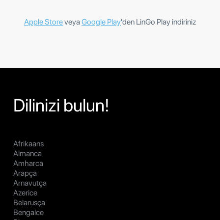
Apple Store
veya
Google Play
'den LinGo Play indiriniz
Dilinizi bulun!
Afrikaans
Almanca
Amharca
Arapça
Arnavutça
Azerice
Belarusça
Bengalce