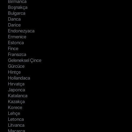
Birmanca
Boşnakça
Bulgarca
Danca
Darice
Endonezyaca
Ermenice
Estonca
Fince
Fransızca
Geleneksel Çince
Gürcüce
Hintçe
Hollandaca
Hırvatça
Japonca
Katalanca
Kazakça
Korece
Lehçe
Letonca
Litvanca
Macarca