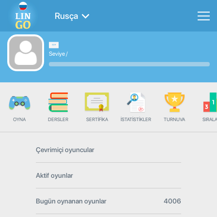
Rusça
Seviye
/
OYNA
DERSLER
SERTIFIKA
İSTATISTIKLER
TURNUVA
SIRAL
Çevrimiçi oyuncular
Aktif oyunlar
Bugün oynanan oyunlar
4006