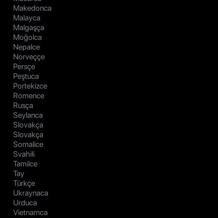
Makedonca
Malayca
Malgaşça
Moğolca
Nepalce
Norveççe
Persçe
Peştuca
Portekizce
Romence
Rusça
Seylanca
Slovakça
Slovakça
Somalice
Svahili
Tamilce
Tay
Türkçe
Ukraynaca
Urduca
Vietnamca