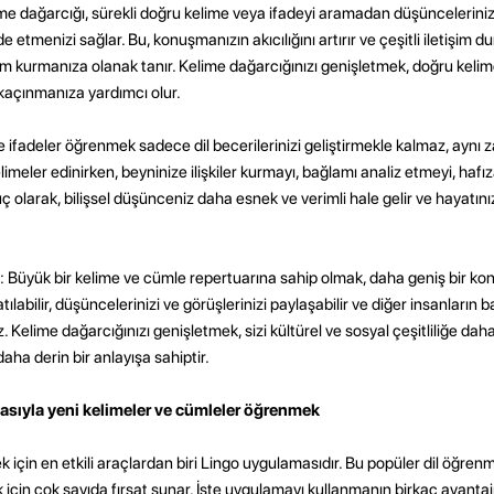
me dağarcığı, sürekli doğru kelime veya ifadeyi aramadan düşüncelerinizi v
de etmenizi sağlar. Bu, konuşmanızın akıcılığını artırır ve çeşitli iletişim 
m kurmanıza olanak tanır. Kelime dağarcığınızı genişletmek, doğru kelim
açınmanıza yardımcı olur.
 ve ifadeler öğrenmek sadece dil becerilerinizi geliştirmekle kalmaz, aynı 
kelimeler edinirken, beyninize ilişkiler kurmayı, bağlamı analiz etmeyi, hafız
uç olarak, bilişsel düşünceniz daha esnek ve verimli hale gelir ve hayatını
i: Büyük bir kelime ve cümle repertuarına sahip olmak, daha geniş bir k
ılabilir, düşüncelerinizi ve görüşlerinizi paylaşabilir ve diğer insanların ba
. Kelime dağarcığınızı genişletmek, sizi kültürel ve sosyal çeşitliliğe daha 
aha derin bir anlayışa sahiptir.
asıyla yeni kelimeler ve cümleler öğrenmek
 için en etkili araçlardan biri Lingo uygulamasıdır. Bu popüler dil öğre
için çok sayıda fırsat sunar. İşte uygulamayı kullanmanın birkaç avantajı