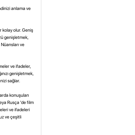
ndinizi anlama ve
r kolay olur. Geniş
üzü genişletmek,
. Nüansları ve
eler ve ifadeler,
ğınızı genişletmek,
nizi sağlar.
mlarda konuşulan
veya Rusça 'de film
leri ve ifadeleri
z ve çeşitli