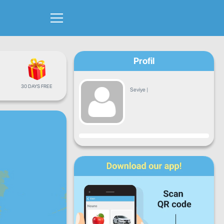
Profil
30 DAYS FREE
Seviye
|
İlerleme
Pt
Sa
Ça
Pe