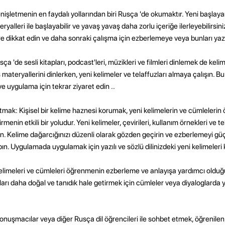
işletmenin en faydalı yollarından biri Rusça 'de okumaktır. Yeni başlaya
alleri ile başlayabilir ve yavaş yavaş daha zorlu içeriğe ilerleyebilirsini
e dikkat edin ve daha sonraki çalışma için ezberlemeye veya bunları yaz
a 'de sesli kitapları, podcast'leri, müzikleri ve filmleri dinlemek de keli
materyallerini dinlerken, yeni kelimeler ve telaffuzları almaya çalışın. Bu
e uygulama için tekrar ziyaret edin ..
atmak: Kişisel bir kelime haznesi korumak, yeni kelimelerin ve cümlelerin
nin etkili bir yoludur. Yeni kelimeler, çevirileri, kullanım örnekleri ve tel
dedin. Kelime dağarcığınızı düzenli olarak gözden geçirin ve ezberlemeyi gü
pın. Uygulamada uygulamak için yazılı ve sözlü dilinizdeki yeni kelimeleri 
limeleri ve cümleleri öğrenmenin ezberleme ve anlayışa yardımcı oldu
ları daha doğal ve tanıdık hale getirmek için cümleler veya diyaloglarda 
uşmacılar veya diğer Rusça dil öğrencileri ile sohbet etmek, öğrenilen 