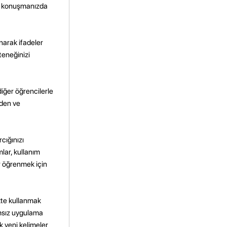
ve konuşmanızda
anarak ifadeler
teneğinizi
iğer öğrencilerle
rden ve
cığınızı
mlar, kullanım
er öğrenmek için
ikte kullanmak
ımsız uygulama
k yeni kelimeler