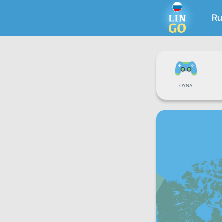
Ru
OYNA