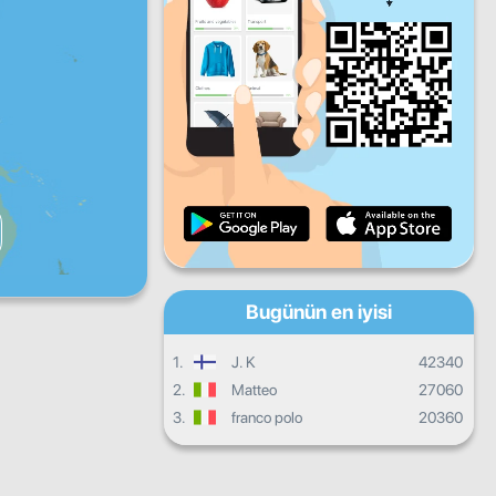
Cu
Ct
Pa
Günlük ilerleme
Aylık ilerleme
Sertifika
Genel ilerleme
Bugünün en iyisi
1.
J. K
42340
2.
Matteo
27060
3.
franco polo
20360