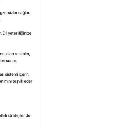
egzersizler sağlar.
.
 Dil yeterliliğinize
mcı olan resimler,
eri sunar.
 sistemi içerir.
anımını teşvik eder
ili stratejiler de