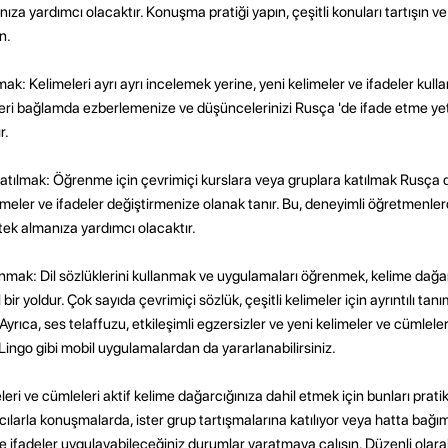
za yardımcı olacaktır. Konuşma pratiği yapın, çeşitli konuları tartışın 
n.
ak: Kelimeleri ayrı ayrı incelemek yerine, yeni kelimeler ve ifadeler kull
leri bağlamda ezberlemenize ve düşüncelerinizi Rusça 'de ifade etme ye
r.
katılmak: Öğrenme için çevrimiçi kurslara veya gruplara katılmak Rusça d
imeler ve ifadeler değiştirmenize olanak tanır. Bu, deneyimli öğretmenle
tek almanıza yardımcı olacaktır.
anmak: Dil sözlüklerini kullanmak ve uygulamaları öğrenmek, kelime dağar
 yoldur. Çok sayıda çevrimiçi sözlük, çeşitli kelimeler için ayrıntılı tanı
 Ayrıca, ses telaffuzu, etkileşimli egzersizler ve yeni kelimeler ve cümlel
n Lingo gibi mobil uygulamalardan da yararlanabilirsiniz.
eri ve cümleleri aktif kelime dağarcığınıza dahil etmek için bunları prat
acılarla konuşmalarda, ister grup tartışmalarına katılıyor veya hatta bağ
ve ifadeler uygulayabileceğiniz durumlar yaratmaya çalışın. Düzenli olara