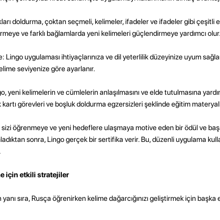
kları doldurma, çoktan seçmeli, kelimeler, ifadeler ve ifadeler gibi çeşitli 
rmeye ve farklı bağlamlarda yeni kelimeleri güçlendirmeye yardımcı olur
e: Lingo uygulaması ihtiyaçlarınıza ve dil yeterlilik düzeyinize uyum sağlar.
elime seviyenize göre ayarlanır.
o, yeni kelimelerin ve cümlelerin anlaşılmasını ve elde tutulmasına yardı
kartı görevleri ve boşluk doldurma egzersizleri şeklinde eğitim materyall
izi öğrenmeye ve yeni hedeflere ulaşmaya motive eden bir ödül ve başarı
dıktan sonra, Lingo gerçek bir sertifika verir. Bu, düzenli uygulama kull
.
çin etkili stratejiler
anı sıra, Rusça öğrenirken kelime dağarcığınızı geliştirmek için başka etk