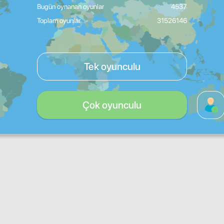
Bugün oynanan oyunlar
4537
Toplam oyunlar
31526146
Tek oyunculu
Çok oyunculu