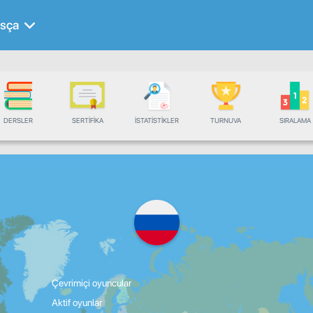
sça
DERSLER
SERTIFIKA
İSTATISTIKLER
TURNUVA
SIRALAMA
Çevrimiçi oyuncular
Aktif oyunlar