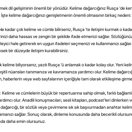
nmek dil gelişiminin önemli bir yönüdür. Kelime dağarcığınız Rusça 'de ke
. İşte kelime dağarcığınızı genişletmenin önemli olmasının birkaç nedeni:
: Ne kadar çok kelime ve cümle bilirseniz, Rusça 'te iletişim kurmak o kada
rinizi daha hassas ve zengin bir şekilde ifade etmenizi sağlar. Sözlüğün
eyici hale getirerek en uygun ifadeleri seçmenizi ve kullanmanızı sağlar
ek bir düzeyde iletişim kurabilirsiniz.
kelime biliyorsanız, yazılı Rusça 'ü anlamak o kadar kolay olur. Yeni kelim
çeşitli nüansları tanımanıza ve kavramanıza yardımcı olur. Kelime dağarcı
n, haberlerin veya web sayfalarının içeriğiyle tam olarak etkileşime girme
k: Kelime ve cümlelerin büyük bir repertuarına sahip olmak, farklı bağla
dımcı olur. Anadili konuşmacıları, sesli kitapları, podcast'leri dinlerken 
me dağarcığı, bir sözlük veya çevirmene sık sık başvurmadan anahtar kelime
amanızı sağlar. Sonuç olarak, dinleme konusunda daha becerikli olursunu
ada daha emin olursunuz.