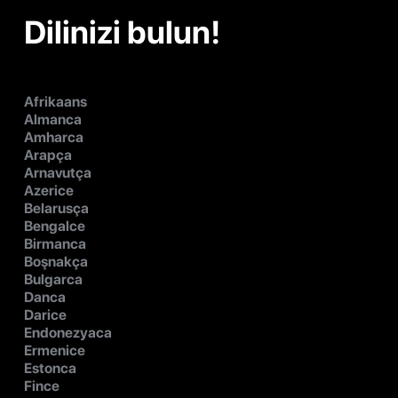
Dilinizi bulun!
Afrikaans
Almanca
Amharca
Arapça
Arnavutça
Azerice
Belarusça
Bengalce
Birmanca
Boşnakça
Bulgarca
Danca
Darice
Endonezyaca
Ermenice
Estonca
Fince