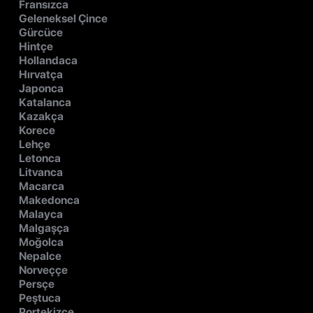
Fransızca
Geleneksel Çince
Gürcüce
Hintçe
Hollandaca
Hırvatça
Japonca
Katalanca
Kazakça
Korece
Lehçe
Letonca
Litvanca
Macarca
Makedonca
Malayca
Malgaşça
Moğolca
Nepalce
Norveççe
Persçe
Peştuca
Portekizce