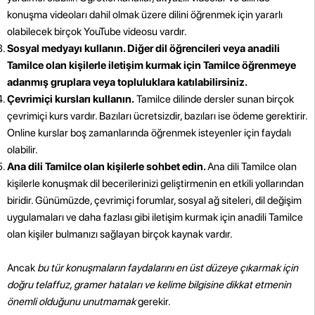
konuşma videoları dahil olmak üzere dilini öğrenmek için yararlı
olabilecek birçok YouTube videosu vardır.
Sosyal medyayı kullanın. Diğer dil öğrencileri veya anadili
Tamilce olan kişilerle iletişim kurmak için Tamilce öğrenmeye
adanmış gruplara veya topluluklara katılabilirsiniz.
Çevrimiçi kursları kullanın.
Tamilce dilinde dersler sunan birçok
çevrimiçi kurs vardır. Bazıları ücretsizdir, bazıları ise ödeme gerektirir.
Online kurslar boş zamanlarında öğrenmek isteyenler için faydalı
olabilir.
Ana dili Tamilce olan kişilerle sohbet edin.
Ana dili Tamilce olan
kişilerle konuşmak dil becerilerinizi geliştirmenin en etkili yollarından
biridir. Günümüzde, çevrimiçi forumlar, sosyal ağ siteleri, dil değişim
uygulamaları ve daha fazlası gibi iletişim kurmak için anadili Tamilce
olan kişiler bulmanızı sağlayan birçok kaynak vardır.
Ancak
bu tür konuşmaların faydalarını en üst düzeye çıkarmak için
doğru telaffuz, gramer hataları ve kelime bilgisine dikkat etmenin
önemli olduğunu unutmamak
gerekir.