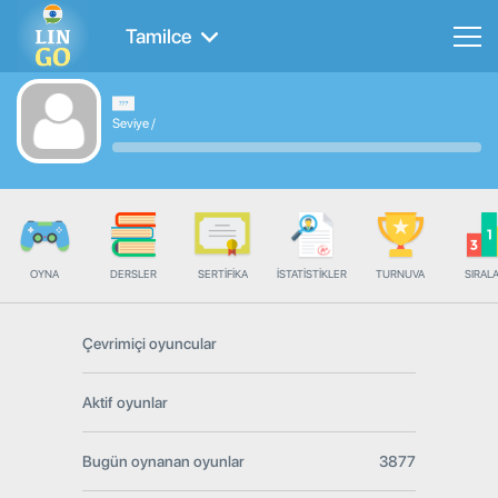
Tamilce
Seviye
/
OYNA
DERSLER
SERTIFIKA
İSTATISTIKLER
TURNUVA
SIRAL
Çevrimiçi oyuncular
Aktif oyunlar
Bugün oynanan oyunlar
3877