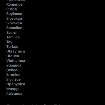
Romence
Rusça
Seylanca
Slovakça
Slovakça
Somalice
Svahili
Tamilce
Tay
Türkçe
Ukraynaca
Urduca
Vietnamca
Yunanca
Çekçe
İbranice
İngilizce
İspanyolca
İsveççe
İtalyanca