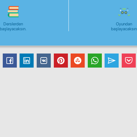
Derslerden
Oyundan
başlayacaksın.
başlayacaksın