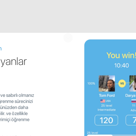
n
ayanlar
ve sabırlı olmanız
ğrenme sürecinizi
üğünüzden daha
ir. ve özellikle
vrimiçi öğrenme