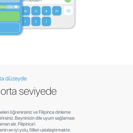
orta düzeyde
a orta seviyede
meleri öğrenirsiniz ve Filipinca dinleme
ştirirsiniz. Beyninizin dile uyum sağlaması
an alır. Filipinca'i
 en iyi yolu, fiilleri ustalaştırmaktır.