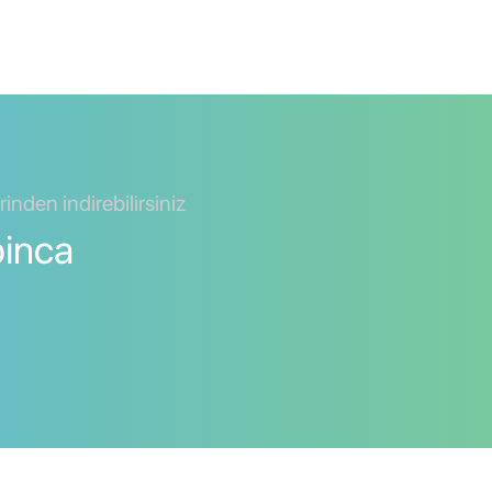
nden indirebilirsiniz
pinca