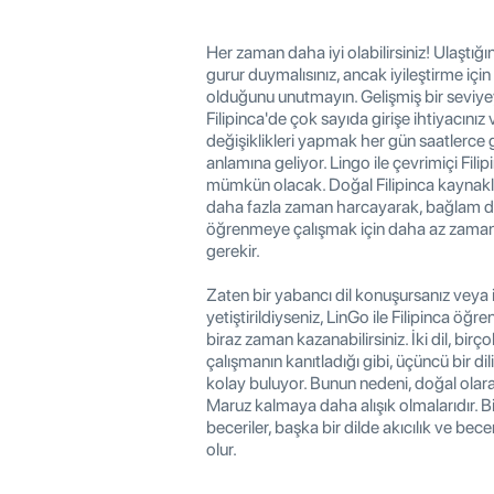
Her zaman daha iyi olabilirsiniz! Ulaştığ
gurur duymalısınız, ancak iyileştirme içi
olduğunu unutmayın. Gelişmiş bir seviye
Filipinca'de çok sayıda girişe ihtiyacınız
değişiklikleri yapmak her gün saatlerce gi
anlamına geliyor. Lingo ile çevrimiçi Filip
mümkün olacak. Doğal Filipinca kaynakla
daha fazla zaman harcayarak, bağlam dı
öğrenmeye çalışmak için daha az zama
gerekir.
Zaten bir yabancı dil konuşursanız veya ik
yetiştirildiyseniz, LinGo ile Filipinca öğr
biraz zaman kazanabilirsiniz. İki dil, birço
çalışmanın kanıtladığı gibi, üçüncü bir d
kolay buluyor. Bunun nedeni, doğal olarak 
Maruz kalmaya daha alışık olmalarıdır. Bir
beceriler, başka bir dilde akıcılık ve bece
olur.