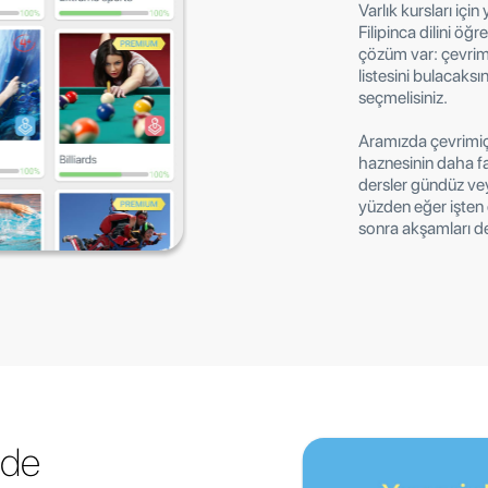
Varlık kursları içi
Filipinca dilini öğ
çözüm var: çevrimiç
listesini bulacaksı
seçmelisiniz.
Aramızda çevrimiçi
haznesinin daha fa
dersler gündüz vey
yüzden eğer işten 
sonra akşamları d
yde