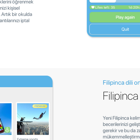
eklerini öğrenmek
zi kişisel
 Artık bir okulda
ntılarınızı iptal
Filipinca dili 
Filipinc
Yeni Filipinca keli
becerilerinizi geli
gerekir ve bu da zam
mükemmelleştirmenin