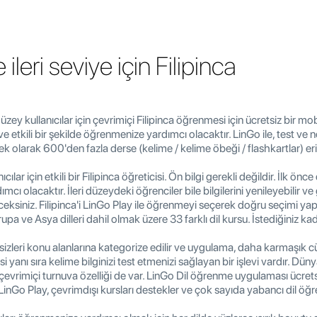
ileri seviye için Filipinca
düzey kullanıcılar için çevrimiçi Filipinca öğrenmesi için ücretsiz bir mo
 ve etkili bir şekilde öğrenmenize yardımcı olacaktır. LinGo ile, test v
k olarak 600'den fazla derse (kelime / kelime öbeği / flashkartlar) erişe
cılar için etkili bir Filipinca öğreticisi. Ön bilgi gerekli değildir. İlk önc
ı olacaktır. İleri düzeydeki öğrenciler bile bilgilerini yenileyebilir ve 
ksiniz. Filipinca'i LinGo Play ile öğrenmeyi seçerek doğru seçimi yap
upa ve Asya dilleri dahil olmak üzere 33 farklı dil kursu. İstediğiniz kad
izleri konu alanlarına kategorize edilir ve uygulama, daha karmaşı
gisi yanı sıra kelime bilginizi test etmenizi sağlayan bir işlevi vardır. 
 çevrimiçi turnuva özelliği de var. LinGo Dil öğrenme uygulaması ücret
inGo Play, çevrimdışı kursları destekler ve çok sayıda yabancı dil öğr