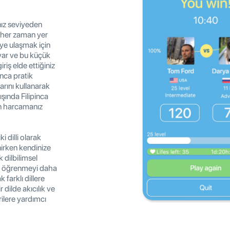
ınız seviyeden
n her zaman yer
ye ulaşmak için
 var ve bu küçük
riş elde ettiğiniz
inca pratik
rını kullanarak
şında Filipinca
n harcamanız
i dilli olarak
enirken kendinize
k dilbilimsel
ili öğrenmeyi daha
farklı dillere
 dilde akıcılık ve
rilere yardımcı