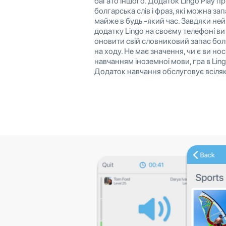
багато іншого. Додаток Lingo Play пр
болгарська слів і фраз, які можна за
майже в будь -який час. Завдяки не
додатку Lingo на своєму телефоні в
оновити свій словниковий запас бол
на ходу. Не має значення, чи є ви но
навчанням іноземної мови, гра в Lin
Додаток навчання обслуговує всілякі