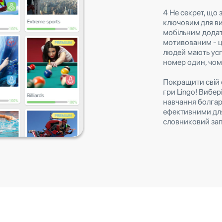
4 Не секрет, що
ключовим для ви
мобільним додат
мотивованим - ц
людей мають усп
номер один, чом
Покращити свій 
гри Lingo! Вибері
навчання болгарс
ефективними для
словниковий зап