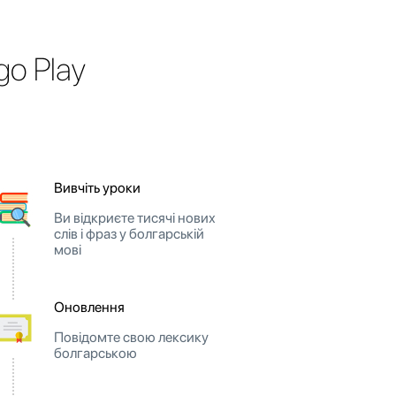
o Play
Вивчіть уроки
Ви відкриєте тисячі нових
слів і фраз у болгарській
мові
Оновлення
Повідомте свою лексику
болгарською