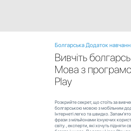
Болгарська Додаток навчанн
Вивчіть болгарс
Мова з програмо
Play
Розкрийте секрет, що стоїть за вивч
болгарською мовою з мобільним до
Інтернеті легко та швидко. Запам'ят
фрази з мільйонами існуючих корист
світу. , експерти, які хочуть підняти 