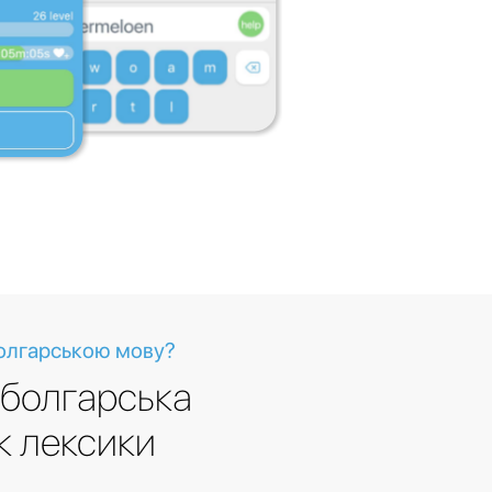
болгарською мову?
 болгарська
к лексики