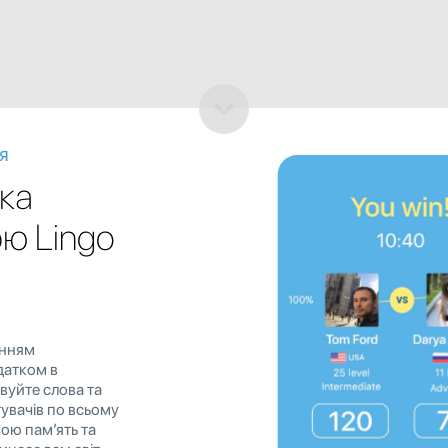
я
ька
ю Lingo
енням
датком в
овуйте слова та
увачів по всьому
свою пам’ять та