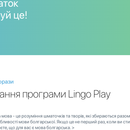
аток
уй це!
 фрази
ання програми Lingo Play
мова - це розуміння шматочків та творів, які збираються раз
обливості мови болгарської. Якщо це не перший раз, коли ви ст
єте, що для вас є мова болгарська. >