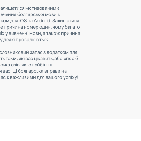
 залишатися мотивованим є
вчення болгарської мови з
ком для iOS та Android. Залишатися
е причина номер один, чому багато
іх у вивченні мови, а також причина
у деякі провалюються.
словниковий запас з додатком для
ть теми, які вас цікавить, або спосіб
ька слів, які є найбільш
 вас. Ці болгарська вправи на
ас є важливими для вашого успіху!