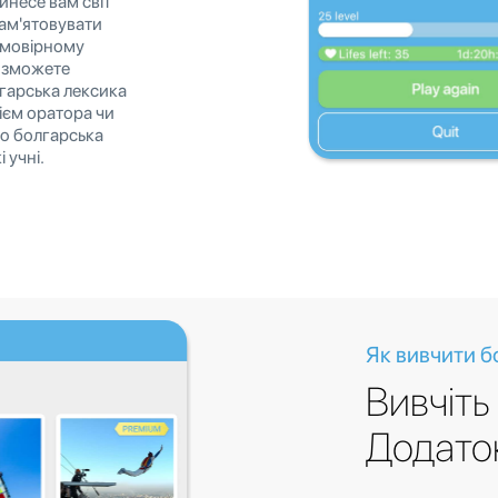
инесе вам світ
пам'ятовувати
ймовірному
и зможете
гарська лексика
сієм оратора чи
go болгарська
 учні.
Як вивчити 
Вивчіть
Додато