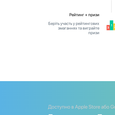
Рейтинг + призи
Беріть участь у рейтингових
змаганнях та виграйте
призи
Доступно в Apple Store або G