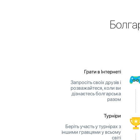
Болга
Грати в Інтернеті
Запросіть своїх друзів і
розважайтеся, коли ви
дізнаєтесь болгарська
разом
Турніри
Беріть участь у турнірах з
іншими гравцями у всьому
світі