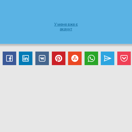
У мене вже є
акаунт