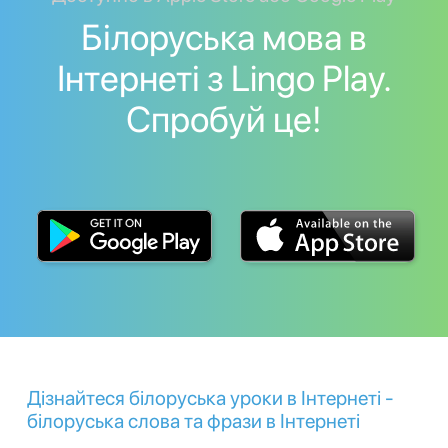
Білоруська мова в
Інтернеті з Lingo Play.
Спробуй це!
Дізнайтеся білоруська уроки в Інтернеті -
білоруська слова та фрази в Інтернеті