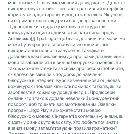
мов, таких як білоруська мовний досвід життя. Додаток
використовує онлайн-ігри та інтерактивний інтерфейс
користувача, щоб зробити додаток веселою. Як учень,
ви отримаєте шанс відкрити свої двері на нові теми.
Лідерні дошки в додатку мотивують студентів
конкурувати один з одним та виграти винагороду.
Англійська]]]. Гра Lingo - це благо для вивчачів мови. Не
може бути кращого способу вивчення мов, ніж
використання повного занурення. Гаміфікація
дозволить вам приклеєним до програми для вивчення
мови та забезпечити швидше білоруською мовою. Ви
також можете стежити за своїм прогресом і побачити,
як далеко ви зайшли в подорож до навчання
білоруська в Інтернеті. Курс вивчення мови оцінював
кожен урок і показав кількість помилок та балів, які ви
заробляєте в кожному досвіді чи гри. . Продюсери
онлайн -гри також додали невеликий конкурентний
поворот, щоб тримати вас вмотивованим. Завдяки
програмі Lingo Play, ви можете стати мовою
білоруською мовою в Інтернеті з колегами -учнями, які
сидять у різних куточках світу. Хто любить починати
вивчати мову, запам'ятовуючи правила граматики?