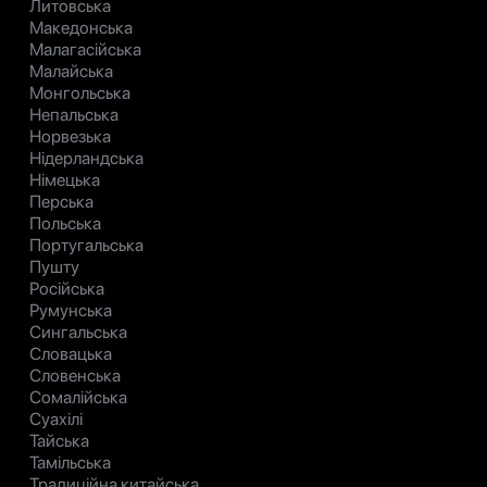
Литовська
Македонська
Малагасійська
Малайська
Монгольська
Непальська
Норвезька
Нідерландська
Німецька
Перська
Польська
Португальська
Пушту
Російська
Румунська
Сингальська
Словацька
Словенська
Сомалійська
Суахілі
Тайська
Тамільська
Традиційна китайська