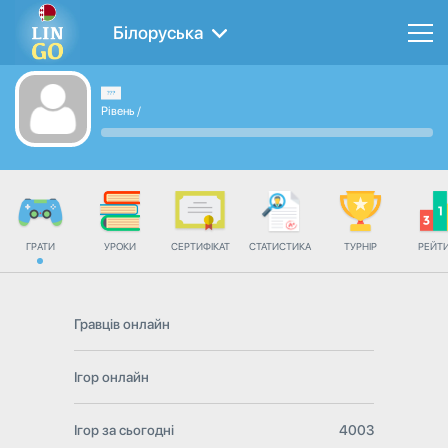
Білоруська
Рівень
/
ГРАТИ
УРОКИ
СЕРТИФІКАТ
СТАТИСТИКА
ТУРНІР
РЕЙТ
Гравців онлайн
Ігор онлайн
Ігор за сьогодні
4003