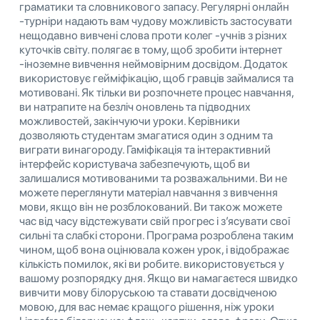
граматики та словникового запасу. Регулярні онлайн
-турніри надають вам чудову можливість застосувати
нещодавно вивчені слова проти колег -учнів з різних
куточків світу. полягає в тому, щоб зробити інтернет
-іноземне вивчення неймовірним досвідом. Додаток
використовує гейміфікацію, щоб гравців займалися та
мотивовані. Як тільки ви розпочнете процес навчання,
ви натрапите на безліч оновлень та підводних
можливостей, закінчуючи уроки. Керівники
дозволяють студентам змагатися один з одним та
виграти винагороду. Гаміфікація та інтерактивний
інтерфейс користувача забезпечують, щоб ви
залишалися мотивованими та розважальними. Ви не
можете переглянути матеріал навчання з вивчення
мови, якщо він не розблокований. Ви також можете
час від часу відстежувати свій прогрес і з’ясувати свої
сильні та слабкі сторони. Програма розроблена таким
чином, щоб вона оцінювала кожен урок, і відображає
кількість помилок, які ви робите. використовується у
вашому розпорядку дня. Якщо ви намагаєтеся швидко
вивчити мову білоруською та ставати досвідченою
мовою, для вас немає кращого рішення, ніж уроки