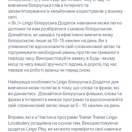
вивчення білоруська слів в Інтернеті та
запам'ятовування їх мільйонами користувачів у всьому
світі.
< Br /> Lingo білоруська Додаток навчання може легко
допомогти вам розібратися з мовою білоруською.
Дізнайтеся, як швидко та ефективно вивчити мову
білоруською лише за 10-15 хвилин на день. Ви з
упевненістю вдосконалите свій словниковий запас та
підтримувати необхідний рівень протягом тривалого
періоду часу. Використовуйте заявку в будь -якому
місці та часу вашої зручності: вдома, в дорозі, під час
перерв на роботі, вранці чи перед сном.
Найкраща особливість Lingo Білоруська Додаток для
вивчення мови полягає в тому, що слова та фрази, які
ви дізнаєтесь . Дізнайтеся білоруська флешки, слова та
фрази в Інтернеті в межах програми та вдосконалюйте
свій словниковий запас лише за 5 - 10 хвилин на день.
Вправи, які є a Частина програми Trainer Trainer Lingo
Locabulary розділена на основі тем. Використовуючи
додаток Lingo Play, ви можете перевірити свої навички