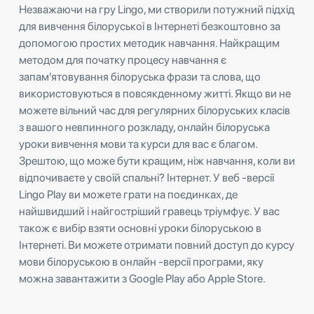
Незважаючи на гру Lingo, ми створили потужний підхід
для вивчення білоруської в Інтернеті безкоштовно за
допомогою простих методик навчання. Найкращим
методом для початку процесу навчання є
запам'ятовування білоруська фрази та слова, що
використовуються в повсякденному житті. Якщо ви не
можете вільний час для регулярних білоруських класів
з вашого невпинного розкладу, онлайн білоруська
уроки вивчення мови та курси для вас є благом.
Зрештою, що може бути кращим, ніж навчання, коли ви
відпочиваєте у своїй спальні? Інтернет. У веб -версії
Lingo Play ви можете грати на поєдинках, де
найшвидший і найгостріший гравець тріумфує. У вас
також є вибір взяти основні уроки білоруською в
Інтернеті. Ви можете отримати повний доступ до курсу
мови білоруською в онлайн -версії програми, яку
можна завантажити з Google Play або Apple Store.