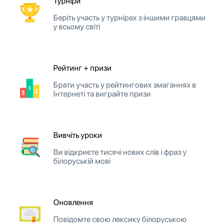
Турніри
Беріть участь у турнірах з іншими гравцями
у всьому світі
Рейтинг + призи
Брати участь у рейтингових змаганнях в
Інтернеті та виграйте призи
Вивчіть уроки
Ви відкриєте тисячі нових слів і фраз у
білоруській мові
Оновлення
Повідомте свою лексику білоруською