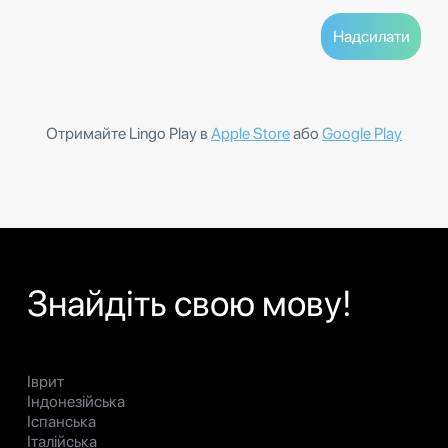
Отримайте Lingo Play в
Apple Store
або
Google Play
Знайдіть свою мову!
Іврит
Індонезійська
Іспанська
Італійська