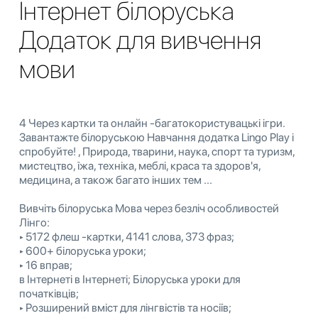
Інтернет білоруська
Додаток для вивчення
мови
4 Через картки та онлайн -багатокористувацькі ігри.
Завантажте білоруською Навчання додатка Lingo Play і
спробуйте! , Природа, тварини, наука, спорт та туризм,
мистецтво, їжа, техніка, меблі, краса та здоров'я,
медицина, а також багато інших тем ...
Вивчіть білоруська Мова через безліч особливостей
Лінго:
‣ 5172 флеш -картки, 4141 слова, 373 фраз;
‣ 600+ білоруська уроки;
‣ 16 вправ;
в Інтернеті в Інтернеті; Білоруська уроки для
початківців;
‣ Розширений вміст для лінгвістів та носіїв;