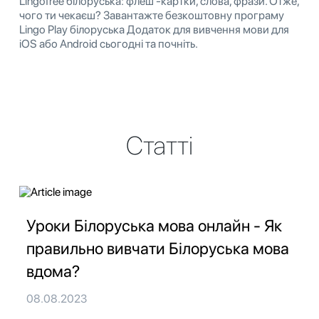
Lingofree білоруська: флеш -картки, слова, фрази. Отже,
чого ти чекаєш? Завантажте безкоштовну програму
Lingo Play білоруська Додаток для вивчення мови для
iOS або Android сьогодні та почніть.
Статті
Уроки Білоруська мова онлайн - Як
правильно вивчати Білоруська мова
вдома?
08.08.2023