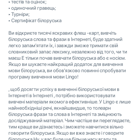
‣ тестів та оцінок;
‣ одиночний гравець;
‣ Турніри;
‣ Сертифікат білоруська
Ви відкриєте тисячі яскравих флеш -карт, вивчіть
білоруська слова та фрази в Інтернеті, буде здатний
легко запам'ятати їх, і завжди зможе тримати свій
словниковий запас лексику, незалежно від того, чи ти
маєш E тільки почав вивчати білоруська або є носієм.
Якщо ви шукаєте найкращий додаток для вивчення
мови білоруська, ви обов'язково повинні спробувати
програму вивчення мови Lingo!
, щоб досягти успіху в вивченні білоруської мови в
Інтернеті в Інтернеті , потрібно використовувати
вивчені матеріали якомога ефективніше. У Lingo є лише
найнеобхідніші речі, якнайшвидше, то толеарн
білоруська фрази та слова в Інтернеті та зміцнюють
досліджуваний матеріал. Чим частіше ви переглядаєте,
тим краще ви дізнаєтесь і зможете навчитися вільно
говорити білоруська. Якщо ви вже знаєте і говорите
білоруська Ну, у вас буде ще більше часу вгаду та