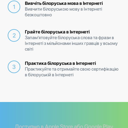
Вивчіть білоруська мова в Інтернеті
Вивчити білоруською мову в Інтернеті
безкоштовно
Грайте білоруська в Інтернеті
Запам'ятовуйте білоруська слова та фрази в
Інтернеті з мільйонами інших гравців у всьому
світі
Практика білоруська в Інтернеті
Практикуйте та отримайте свою сертифікацію
в білоруській в Інтернеті
Доступно в Apple Store або Google Play