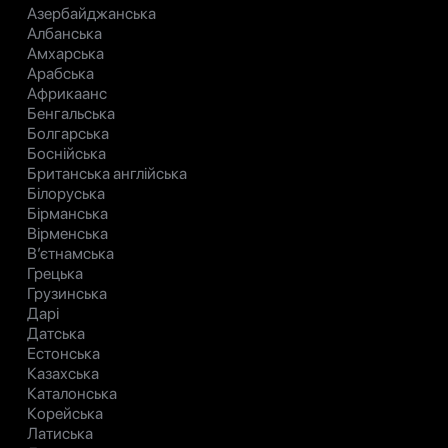
Азербайджанська
Албанська
Амхарська
Арабська
Африкаанс
Бенгальська
Болгарська
Боснійська
Британська англійська
Білоруська
Бірманська
Вірменська
В’єтнамська
Грецька
Грузинська
Дарі
Датська
Естонська
Казахська
Каталонська
Корейська
Латиська