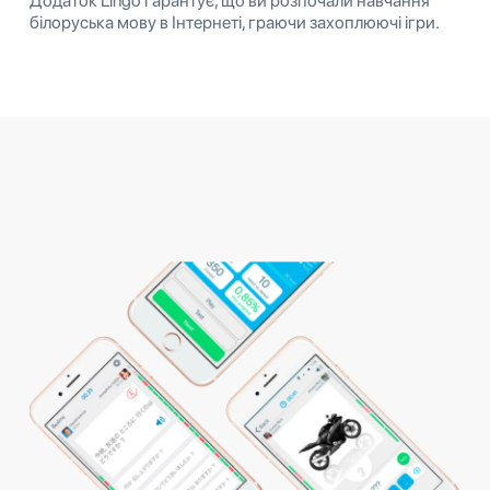
Додаток Lingo гарантує, що ви розпочали навчання
білоруська мову в Інтернеті, граючи захоплюючі ігри.