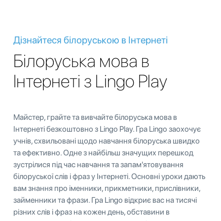
Дізнайтеся білоруською в Інтернеті
Білоруська мова в
Інтернеті з Lingo Play
Майстер, грайте та вивчайте білоруська мова в
Інтернеті безкоштовно з Lingo Play. Гра Lingo заохочує
учнів, схвильовані щодо навчання білоруська швидко
та ефективно. Одне з найбільш значущих перешкод
зустрілися під час навчання та запам'ятовування
білоруської слів і фраз у Інтернеті. Основні уроки дають
вам знання про іменники, прикметники, прислівники,
займенники та фрази. Гра Lingo відкриє вас на тисячі
різних слів і фраз на кожен день, обставини в