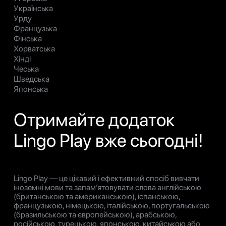
Українська
Урду
Французька
Фінська
Хорватська
Хінді
Чеська
Шведська
Японська
Отримайте додаток
Lingo Play вже сьогодні!
Lingo Play — це цікавий і ефективний спосіб вивчати
іноземні мови та запам’ятовувати слова англійською
(британською та американською), іспанською,
французькою, німецькою, італійською, португальською
(бразильською та європейською), арабською,
російською, турецькою, японською, китайською або