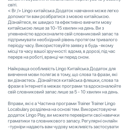
світі.
< Br /> Lingo китайська Додаток навчання може легко
допомогти вам розібратися з мовою китайською.
Дізнайтеся, як швидко та ефективно вивчити мову
китайською лише за 10-15 хвилин на день. Ви з
упевненістю вдосконалите свій словниковий запас та
підтримувати необхідний рівень протягом тривалого
періоду часу. Використовуйте заявку в будь -якому
місці та часу вашої зручності: вдома, в дорозі, під час
перерв на роботі, вранці чи перед сном.
Найкраща особливість Lingo Китайська Додаток для
вивчення мови полягає в тому, що слова та фрази, які
ви дізнаєтесь . Дізнайтеся китайська флешки, слова та
фрази в Інтернеті в межах програми та вдосконалюйте
свій словниковий запас лише за 5 - 10 хвилин на день.
Вправи, які є a Частина програми Trainer Trainer Lingo
Locabulary розділена на основі тем. Використовуючи
додаток Lingo Play, ви можете перевірити свої навички
граматики та словникового запасу. Регулярні онлайн
-турніри надають вам чудову можливість застосувати