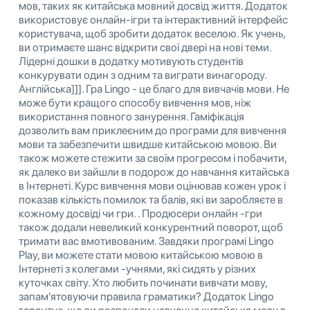
мов, таких як китайська мовний досвід життя. Додаток
використовує онлайн-ігри та інтерактивний інтерфейс
користувача, щоб зробити додаток веселою. Як учень,
ви отримаєте шанс відкрити свої двері на нові теми.
Лідерні дошки в додатку мотивують студентів
конкурувати один з одним та виграти винагороду.
Англійська]]]. Гра Lingo - це благо для вивчачів мови. Не
може бути кращого способу вивчення мов, ніж
використання повного занурення. Гаміфікація
дозволить вам приклеєним до програми для вивчення
мови та забезпечити швидше китайською мовою. Ви
також можете стежити за своїм прогресом і побачити,
як далеко ви зайшли в подорож до навчання китайська
в Інтернеті. Курс вивчення мови оцінював кожен урок і
показав кількість помилок та балів, які ви заробляєте в
кожному досвіді чи гри. . Продюсери онлайн -гри
також додали невеликий конкурентний поворот, щоб
тримати вас вмотивованим. Завдяки програмі Lingo
Play, ви можете стати мовою китайською мовою в
Інтернеті з колегами -учнями, які сидять у різних
куточках світу. Хто любить починати вивчати мову,
запам'ятовуючи правила граматики? Додаток Lingo