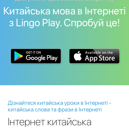
Китайська мова в Інтернеті
з Lingo Play. Спробуй це!
Дізнайтеся китайська уроки в Інтернеті -
китайська слова та фрази в Інтернеті
Інтернет китайська