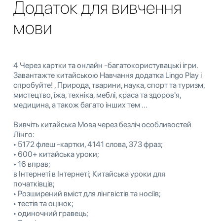
Додаток для вивчення
мови
4 Через картки та онлайн -багатокористувацькі ігри.
Завантажте китайською Навчання додатка Lingo Play і
спробуйте! , Природа, тварини, наука, спорт та туризм,
мистецтво, їжа, техніка, меблі, краса та здоров'я,
медицина, а також багато інших тем ...
Вивчіть китайська Мова через безліч особливостей
Лінго:
‣ 5172 флеш -картки, 4141 слова, 373 фраз;
‣ 600+ китайська уроки;
‣ 16 вправ;
в Інтернеті в Інтернеті; Китайська уроки для
початківців;
‣ Розширений вміст для лінгвістів та носіїв;
‣ тестів та оцінок;
‣ одиночний гравець;