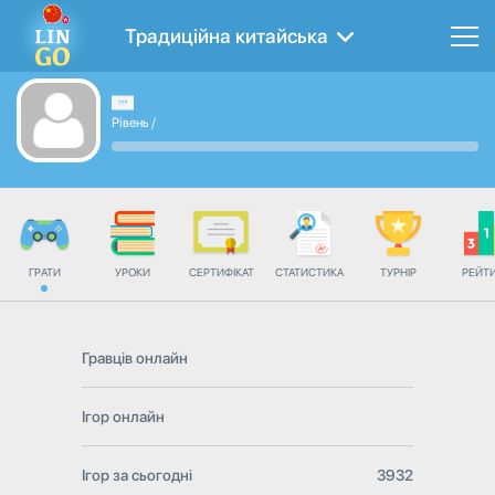
Традиційна китайська
Рівень
/
ГРАТИ
УРОКИ
СЕРТИФІКАТ
СТАТИСТИКА
ТУРНІР
РЕЙТ
Гравців онлайн
Ігор онлайн
Ігор за сьогодні
3932