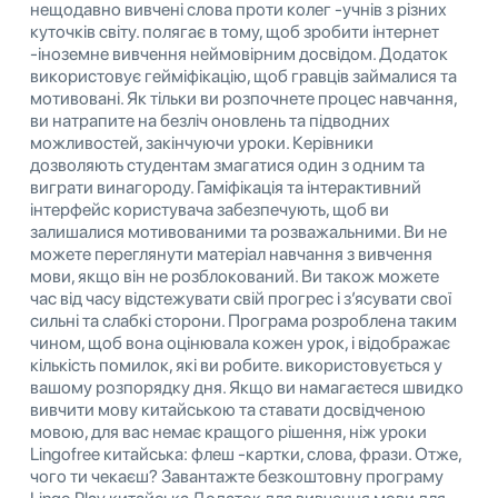
нещодавно вивчені слова проти колег -учнів з різних
куточків світу. полягає в тому, щоб зробити інтернет
-іноземне вивчення неймовірним досвідом. Додаток
використовує гейміфікацію, щоб гравців займалися та
мотивовані. Як тільки ви розпочнете процес навчання,
ви натрапите на безліч оновлень та підводних
можливостей, закінчуючи уроки. Керівники
дозволяють студентам змагатися один з одним та
виграти винагороду. Гаміфікація та інтерактивний
інтерфейс користувача забезпечують, щоб ви
залишалися мотивованими та розважальними. Ви не
можете переглянути матеріал навчання з вивчення
мови, якщо він не розблокований. Ви також можете
час від часу відстежувати свій прогрес і з’ясувати свої
сильні та слабкі сторони. Програма розроблена таким
чином, щоб вона оцінювала кожен урок, і відображає
кількість помилок, які ви робите. використовується у
вашому розпорядку дня. Якщо ви намагаєтеся швидко
вивчити мову китайською та ставати досвідченою
мовою, для вас немає кращого рішення, ніж уроки
Lingofree китайська: флеш -картки, слова, фрази. Отже,
чого ти чекаєш? Завантажте безкоштовну програму