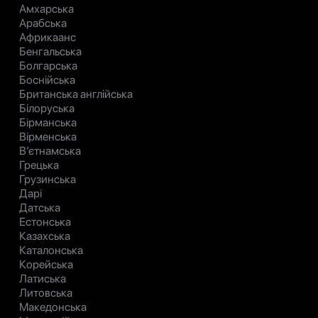
Амхарська
Арабська
Африкаанс
Бенгальська
Болгарська
Боснійська
Британська англійська
Білоруська
Бірманська
Вірменська
В’єтнамська
Грецька
Грузинська
Дарі
Датська
Естонська
Казахська
Каталонська
Корейська
Латиська
Литовська
Македонська