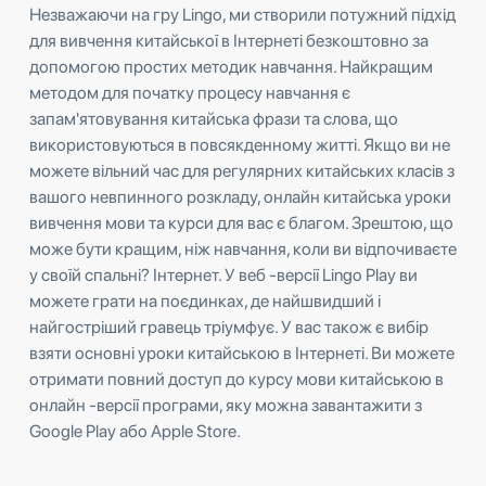
Незважаючи на гру Lingo, ми створили потужний підхід
для вивчення китайської в Інтернеті безкоштовно за
допомогою простих методик навчання. Найкращим
методом для початку процесу навчання є
запам'ятовування китайська фрази та слова, що
використовуються в повсякденному житті. Якщо ви не
можете вільний час для регулярних китайських класів з
вашого невпинного розкладу, онлайн китайська уроки
вивчення мови та курси для вас є благом. Зрештою, що
може бути кращим, ніж навчання, коли ви відпочиваєте
у своїй спальні? Інтернет. У веб -версії Lingo Play ви
можете грати на поєдинках, де найшвидший і
найгостріший гравець тріумфує. У вас також є вибір
взяти основні уроки китайською в Інтернеті. Ви можете
отримати повний доступ до курсу мови китайською в
онлайн -версії програми, яку можна завантажити з
Google Play або Apple Store.