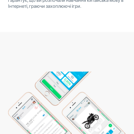
гарантує, що ви розпочали навчання китайська мову в
Інтернеті, граючи захоплюючі ігри.