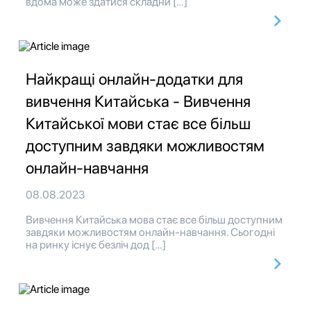
вдома може здатися складни […]
Найкращі онлайн-додатки для
вивчення Китайська - Вивчення
Китайської мови стає все більш
доступним завдяки можливостям
онлайн-навчання
08.08.2023
Вивчення Китайська мова стає все більш доступним
завдяки можливостям онлайн-навчання. Сьогодні
на ринку існує безліч дод […]