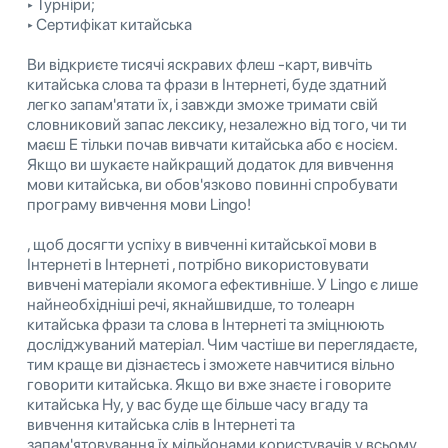
‣ Турніри;
‣ Сертифікат китайська
Ви відкриєте тисячі яскравих флеш -карт, вивчіть
китайська слова та фрази в Інтернеті, буде здатний
легко запам'ятати їх, і завжди зможе тримати свій
словниковий запас лексику, незалежно від того, чи ти
маєш E тільки почав вивчати китайська або є носієм.
Якщо ви шукаєте найкращий додаток для вивчення
мови китайська, ви обов'язково повинні спробувати
програму вивчення мови Lingo!
, щоб досягти успіху в вивченні китайської мови в
Інтернеті в Інтернеті , потрібно використовувати
вивчені матеріали якомога ефективніше. У Lingo є лише
найнеобхідніші речі, якнайшвидше, то толеарн
китайська фрази та слова в Інтернеті та зміцнюють
досліджуваний матеріал. Чим частіше ви переглядаєте,
тим краще ви дізнаєтесь і зможете навчитися вільно
говорити китайська. Якщо ви вже знаєте і говорите
китайська Ну, у вас буде ще більше часу вгаду та
вивчення китайська слів в Інтернеті та
запам'ятовування їх мільйонами користувачів у всьому