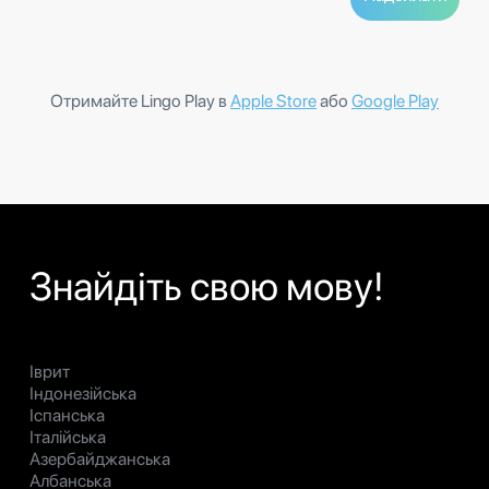
Отримайте Lingo Play в
Apple Store
або
Google Play
Знайдіть свою мову!
Іврит
Індонезійська
Іспанська
Італійська
Азербайджанська
Албанська