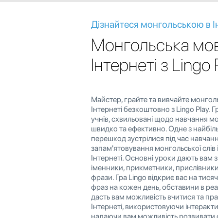
Дізнайтеся монгольською в І
Монгольська мов
Інтернеті з Lingo 
Майстер, грайте та вивчайте монгол
Інтернеті безкоштовно з Lingo Play. Г
учнів, схвильовані щодо навчання м
швидко та ефективно. Одне з найбі
перешкод зустрілися під час навчанн
запам'ятовування монгольської слів і
Інтернеті. Основні уроки дають вам 
іменники, прикметники, прислівники
фрази. Гра Lingo відкриє вас на тисячі 
фраз на кожен день, обставини в реа
дасть вам можливість вчитися та пр
Інтернеті, використовуючи інтеракти
надаючи вам можливість розвивати 