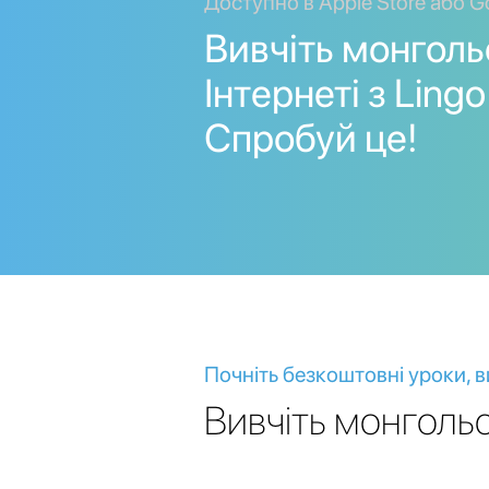
Доступно в Apple Store або G
Вивчіть монголь
Інтернеті з Lingo 
Спробуй це!
Почніть безкоштовні уроки, в
Вивчіть монгольс