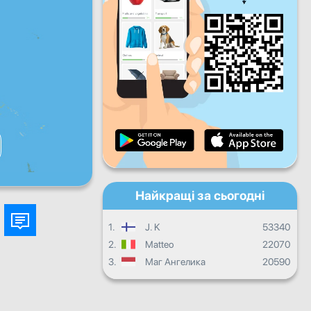
Пт
Сб
Нд
Щоденний прогрес
Щомісячний прогрес
Сертифікат
Загальний прогрес
Найкращі за сьогодні
1.
J. K
53340
2.
Matteo
22070
3.
Маг Ангелика
20590