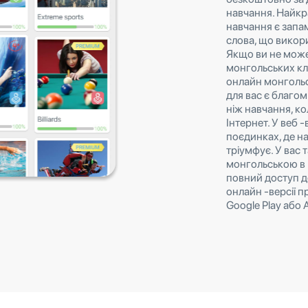
навчання. Найк
навчання є запа
слова, що викор
Якщо ви не може
монгольських кл
онлайн монгольс
для вас є благо
ніж навчання, ко
Інтернет. У веб -
поєдинках, де н
тріумфує. У вас 
монгольською в 
повний доступ д
онлайн -версії 
Google Play або A