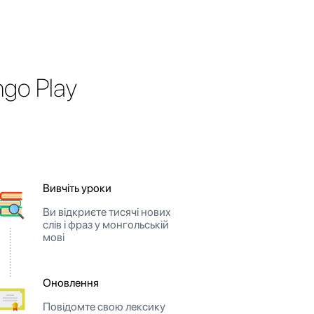
go Play
Вивчіть уроки
Ви відкриєте тисячі нових
слів і фраз у монгольській
мові
Оновлення
Повідомте свою лексику