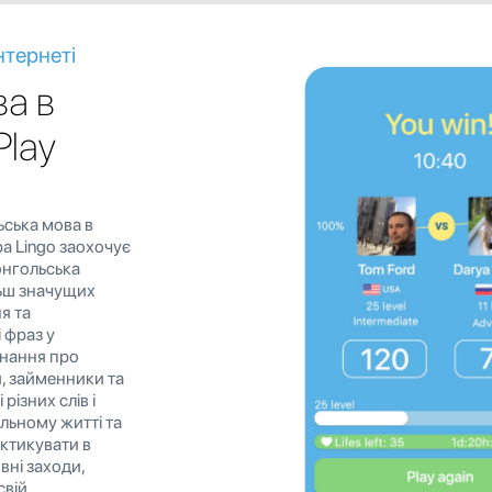
нтернеті
а в
Play
ьська мова в
ра Lingo заохочує
онгольська
льш значущих
я та
 фраз у
знання про
, займенники та
різних слів і
льному житті та
актикувати в
вні заходи,
свій