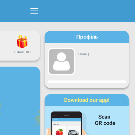
Профіль
30 DAYS FREE
Рівень
|
Прогрес
Пн
Вт
Ср
Чт