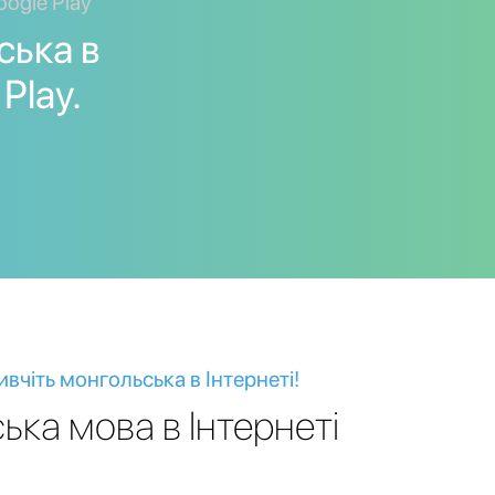
oogle Play
ська в
Play.
ивчіть монгольська в Інтернеті!
ька мова в Інтернеті