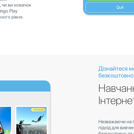
, чи ви новачок
ingo Play
ного рівня.
Дізнайтеся м
безкоштовно
Навчан
Інтерне
Незважаючи на г
підхід для вивче
безкоштовно за