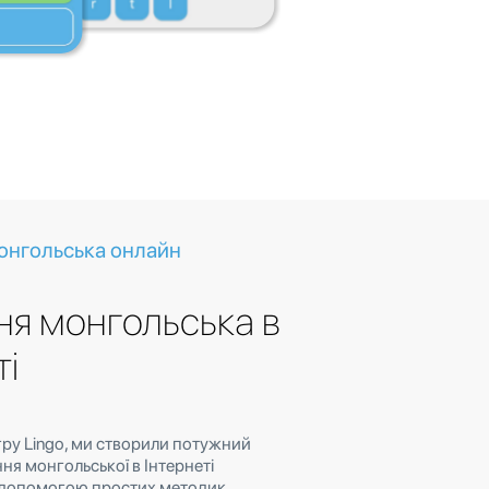
онгольська онлайн
ня монгольська в
ті
ру Lingo, ми створили потужний
ння монгольської в Інтернеті
 допомогою простих методик