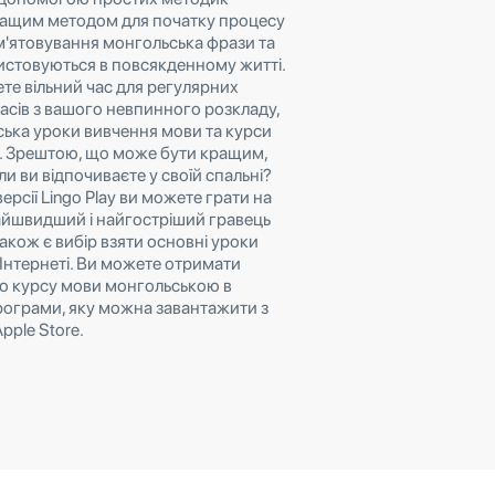
ращим методом для початку процесу
м'ятовування монгольська фрази та
истовуються в повсякденному житті.
те вільний час для регулярних
асів з вашого невпинного розкладу,
ька уроки вивчення мови та курси
м. Зрештою, що може бути кращим,
ли ви відпочиваєте у своїй спальні?
версії Lingo Play ви можете грати на
айшвидший і найгостріший гравець
також є вибір взяти основні уроки
Інтернеті. Ви можете отримати
о курсу мови монгольською в
програми, яку можна завантажити з
pple Store.