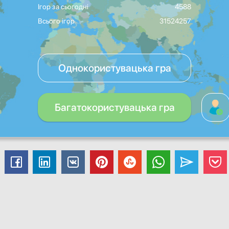
Ігор за сьогодні
4588
Всього ігор
31524257
Однокористувацька гра
Багатокористувацька гра