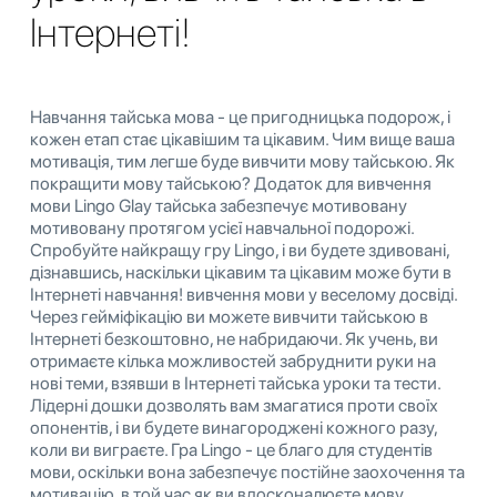
Інтернеті!
Навчання тайська мова - це пригодницька подорож, і
кожен етап стає цікавішим та цікавим. Чим вище ваша
мотивація, тим легше буде вивчити мову тайською. Як
покращити мову тайською? Додаток для вивчення
мови Lingo Glay тайська забезпечує мотивовану
мотивовану протягом усієї навчальної подорожі.
Спробуйте найкращу гру Lingo, і ви будете здивовані,
дізнавшись, наскільки цікавим та цікавим може бути в
Інтернеті навчання! вивчення мови у веселому досвіді.
Через гейміфікацію ви можете вивчити тайською в
Інтернеті безкоштовно, не набридаючи. Як учень, ви
отримаєте кілька можливостей забруднити руки на
нові теми, взявши в Інтернеті тайська уроки та тести.
Лідерні дошки дозволять вам змагатися проти своїх
опонентів, і ви будете винагороджені кожного разу,
коли ви виграєте. Гра Lingo - це благо для студентів
мови, оскільки вона забезпечує постійне заохочення та
мотивацію, в той час як ви вдосконалюєте мову