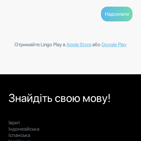
Отримайте Lingo Play в
Apple Store
або
Google Play
Знайдіть свою мову!
Іврит
Індонезійська
Іспанська