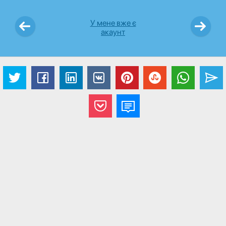
У мене вже є
акаунт