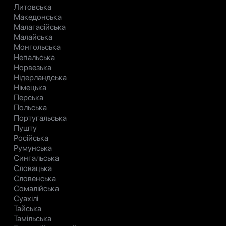
Литовська
Македонська
Малагасійська
Малайська
Монгольська
Непальська
Норвезька
Нідерландська
Німецька
Перська
Польська
Португальська
Пушту
Російська
Румунська
Сингальська
Словацька
Словенська
Сомалійська
Суахілі
Тайська
Тамільська