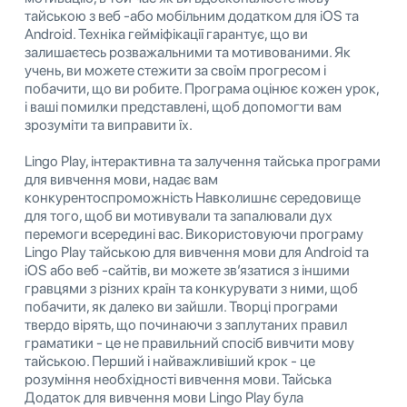
тайською з веб -або мобільним додатком для iOS та
Android. Техніка гейміфікації гарантує, що ви
залишаєтесь розважальними та мотивованими. Як
учень, ви можете стежити за своїм прогресом і
побачити, що ви робите. Програма оцінює кожен урок,
і ваші помилки представлені, щоб допомогти вам
зрозуміти та виправити їх.
Lingo Play, інтерактивна та залучення тайська програми
для вивчення мови, надає вам
конкурентоспроможність Навколишнє середовище
для того, щоб ви мотивували та запалювали дух
перемоги всередині вас. Використовуючи програму
Lingo Play тайською для вивчення мови для Android та
iOS або веб -сайтів, ви можете зв’язатися з іншими
гравцями з різних країн та конкурувати з ними, щоб
побачити, як далеко ви зайшли. Творці програми
твердо вірять, що починаючи з заплутаних правил
граматики - це не правильний спосіб вивчити мову
тайською. Перший і найважливіший крок - це
розуміння необхідності вивчення мови. Тайська
Додаток для вивчення мови Lingo Play була