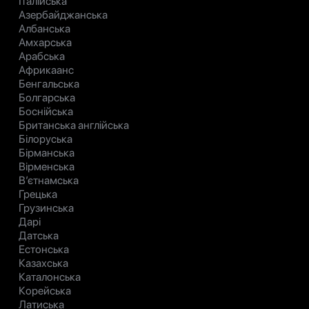
Італійська
Азербайджанська
Албанська
Амхарська
Арабська
Африкаанс
Бенгальська
Болгарська
Боснійська
Британська англійська
Білоруська
Бірманська
Вірменська
В’єтнамська
Грецька
Грузинська
Дарі
Датська
Естонська
Казахська
Каталонська
Корейська
Латиська