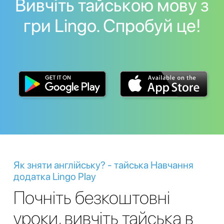
Вивчіть тайською мову з
гри Lingo. Спробуй це!
Як зняти англійську? - тайська Навчання
додатка Lingo Play
Почніть безкоштовні
уроки, вивчіть тайська в