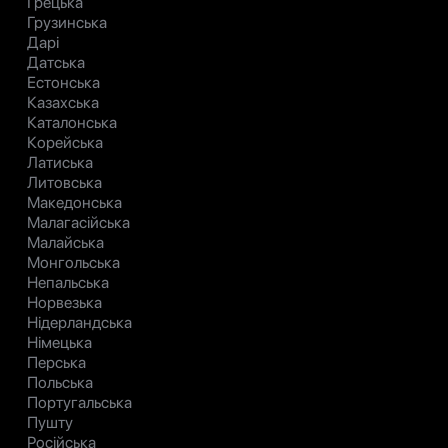
Грецька
Грузинська
Дарі
Датська
Естонська
Казахська
Каталонська
Корейська
Латиська
Литовська
Македонська
Малагасійська
Малайська
Монгольська
Непальська
Норвезька
Нідерландська
Німецька
Перська
Польська
Португальська
Пушту
Російська