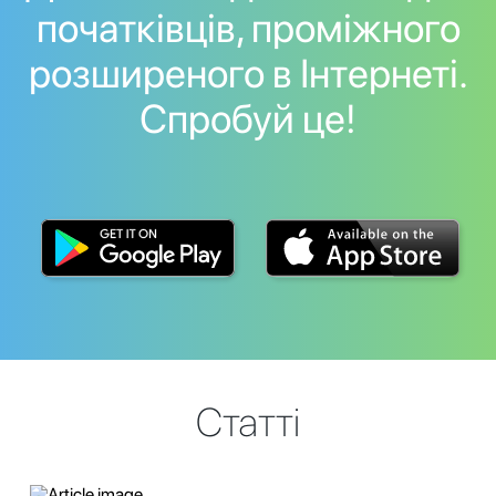
початківців, проміжного
розширеного в Інтернеті.
Спробуй це!
Статті