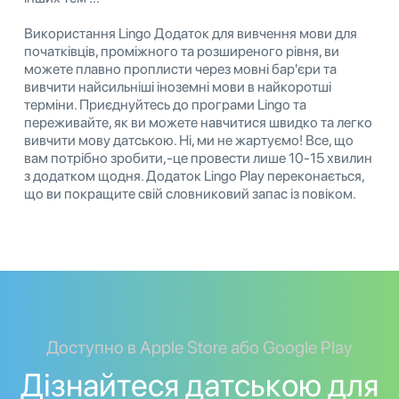
Використання Lingo Додаток для вивчення мови для
початківців, проміжного та розширеного рівня, ви
можете плавно проплисти через мовні бар'єри та
вивчити найсильніші іноземні мови в найкоротші
терміни. Приєднуйтесь до програми Lingo та
переживайте, як ви можете навчитися швидко та легко
вивчити мову датською. Ні, ми не жартуємо! Все, що
вам потрібно зробити,-це провести лише 10-15 хвилин
з додатком щодня. Додаток Lingo Play переконається,
що ви покращите свій словниковий запас із повіком.
Доступно в Apple Store або Google Play
Дізнайтеся датською для