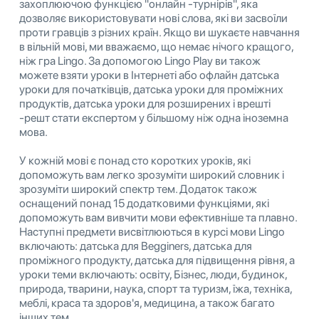
захоплюючою функцією "онлайн -турнірів", яка
дозволяє використовувати нові слова, які ви засвоїли
проти гравців з різних країн. Якщо ви шукаєте навчання
в вільній мові, ми вважаємо, що немає нічого кращого,
ніж гра Lingo. За допомогою Lingo Play ви також
можете взяти уроки в Інтернеті або офлайн датська
уроки для початківців, датська уроки для проміжних
продуктів, датська уроки для розширених і врешті
-решт стати експертом у більшому ніж одна іноземна
мова.
У кожній мові є понад сто коротких уроків, які
допоможуть вам легко зрозуміти широкий словник і
зрозуміти широкий спектр тем. Додаток також
оснащений понад 15 додатковими функціями, які
допоможуть вам вивчити мови ефективніше та плавно.
Наступні предмети висвітлюються в курсі мови Lingo
включають: датська для Begginers, датська для
проміжного продукту, датська для підвищення рівня, а
уроки теми включають: освіту, Бізнес, люди, будинок,
природа, тварини, наука, спорт та туризм, їжа, техніка,
меблі, краса та здоров'я, медицина, а також багато
інших тем ...