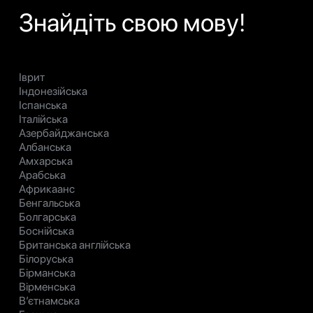
Знайдіть свою мову!
Іврит
Індонезійська
Іспанська
Італійська
Азербайджанська
Албанська
Амхарська
Арабська
Африкаанс
Бенгальська
Болгарська
Боснійська
Британська англійська
Білоруська
Бірманська
Вірменська
В’єтнамська