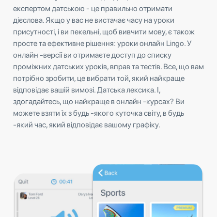
експертом датською - це правильно отримати
дієслова. Якщо у вас не вистачає часу на уроки
присутності, і ви пекельні, щоб вивчити мову, є також
просте та ефективне рішення: уроки онлайн Lingo. У
онлайн -версії ви отримаєте доступ до списку
проміжних датських уроків, вправ та тестів. Все, що вам
потрібно зробити, це вибрати той, який найкраще
відповідає вашій вимозі. Датська лексика. І,
здогадайтесь, що найкраще в онлайн -курсах? Ви
можете взяти їх з будь -якого куточка світу, в будь
-який час, який відповідає вашому графіку.