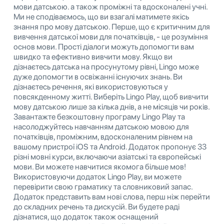
мови датською. а також проміжні та вдосконалені учні.
Ми не сподіваємось, що ви взагалі матимете якісь
знання про мову датською. Перше, що є критичним для
вивчення датської мови для початківців, - це розуміння
основ мови. Прості діалоги можуть допомогти вам
швидко та ефективно вивчити мову. Якщо ви
дізнаєтесь датська на просунутому рівні, Lingo може
дуже допомогти в освіжанні існуючих знань. Ви
дізнаєтесь речення, які використовуються у
повсякденному житті. Виберіть Lingo Play, щоб вивчити
мову датською лише за кілька днів, а не місяців чи років.
Завантажте безкоштовну програму Lingo Play та
насолоджуйтесь навчанням датською мовою для
початківців, проміжним, вдосконаленим рівнем на
вашому пристрої iOS та Android. Додаток пропонує 33
різні мовні курси, включаючи азіатські та європейські
мови. Ви можете навчитися якомога більше мов!
Використовуючи додаток Lingo Play, ви можете
перевірити свою граматику та словниковий запас.
Додаток представить вам нові слова, перш ніж перейти
до складних речень та дискусій. Ви будете раді
дізнатися, що додаток також оснащений