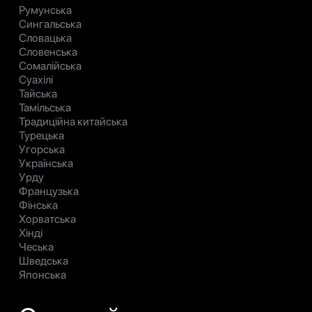
Румунська
Сингальська
Словацька
Словенська
Сомалійська
Суахілі
Тайська
Тамільська
Традиційна китайська
Турецька
Угорська
Українська
Урду
Французька
Фінська
Хорватська
Хінді
Чеська
Шведська
Японська