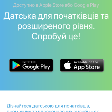
Доступно в Apple Store або Google Play
Датська для початківців та
розширеного рівня.
Спробуй це!
Дізнайтеся датською для початківців,
проміжних та вдосконалених онлайн - як