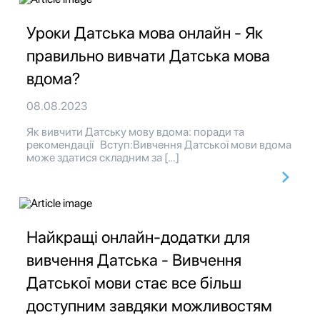
Уроки Датська мова онлайн - Як
правильно вивчати Датська мова
вдома?
08.08.2023
Як вивчити Датську мову вдома: поради та
рекомендації Вступ:Вивчення Датської мови вдома
може здатися складним за […]
Найкращі онлайн-додатки для
вивчення Датська - Вивчення
Датської мови стає все більш
доступним завдяки можливостям