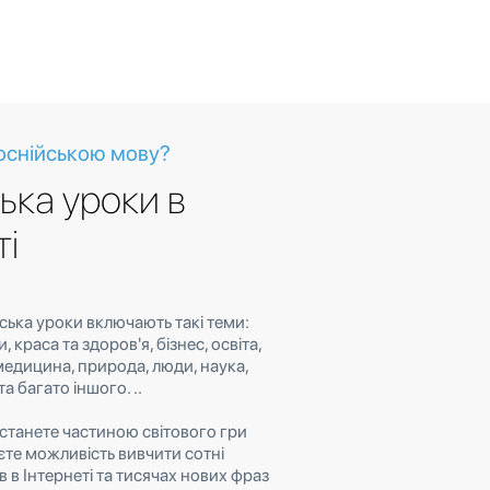
оснійською мову?
ька уроки в
ті
йська уроки включають такі теми:
 краса та здоров'я, бізнес, освіта,
медицина, природа, люди, наука,
а багато іншого. ..
и станете частиною світового гри
єте можливість вивчити сотні
в в Інтернеті та тисячах нових фраз