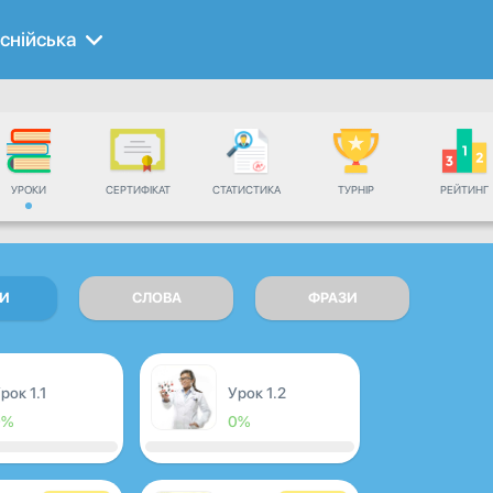
снійська
УРОКИ
СЕРТИФІКАТ
СТАТИСТИКА
ТУРНІР
РЕЙТИНГ
И
СЛОВА
ФРАЗИ
рок 1.1
Урок 1.2
0%
0%