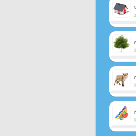
M
У
У
У