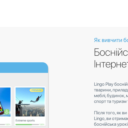
Як вивчити б
Боснійс
Інтерне
Lingo Play босні
тварини, прилади,
меблі, будинок, 
спорт та туризм т
Після того, як в
Lingo, ви отрима
боснійська урокі