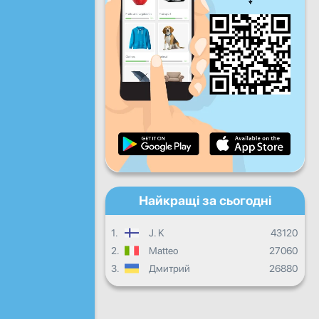
Пт
Сб
Нд
Щоденний прогрес
Щомісячний прогрес
Сертифікат
Загальний прогрес
Найкращі за сьогодні
1.
J. K
43120
2.
Matteo
27060
3.
Дмитрий
26880