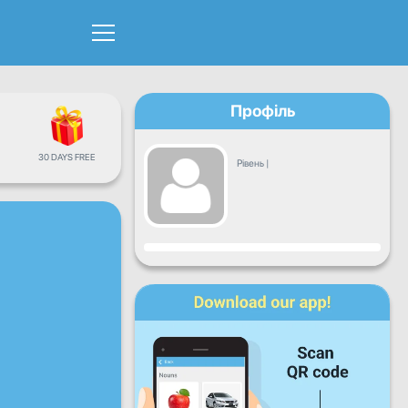
Профіль
30 DAYS FREE
Рівень
|
Прогрес
Пн
Вт
Ср
Чт