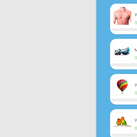
У
M
У
У