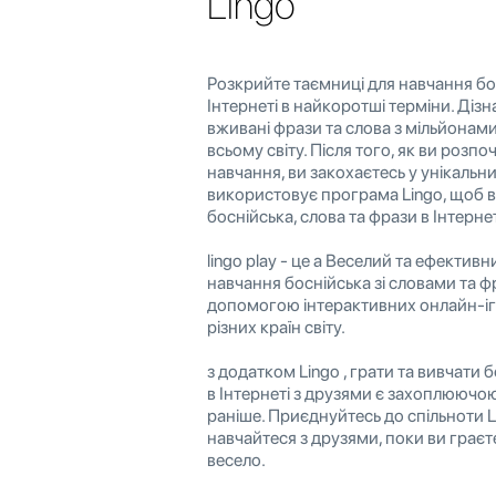
Lingo
Розкрийте таємниці для навчання бос
Інтернеті в найкоротші терміни. Дізн
вживані фрази та слова з мільйонами
всьому світу. Після того, як ви розп
навчання, ви закохаєтесь у унікальн
використовує програма Lingo, щоб 
боснійська, слова та фрази в Інтернет
lingo play - це a Веселий та ефектив
навчання боснійська зі словами та ф
допомогою інтерактивних онлайн-іго
різних країн світу.
з додатком Lingo , грати та вивчати 
в Інтернеті з друзями є захоплюючою
раніше. Приєднуйтесь до спільноти Li
навчайтеся з друзями, поки ви граєт
весело.