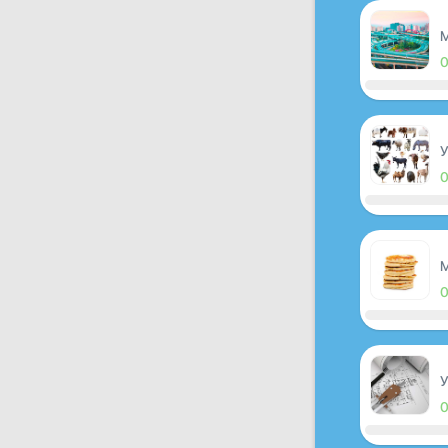
M
У
M
У