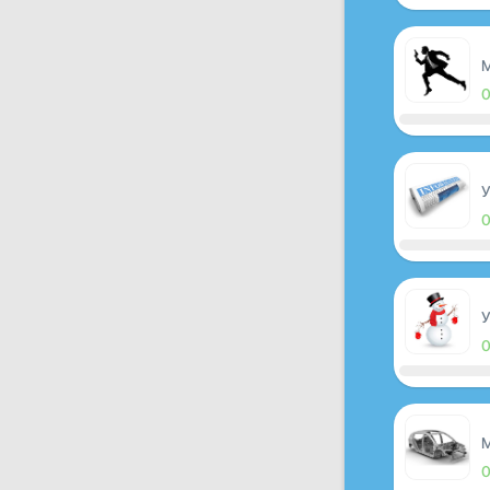
M
У
У
M