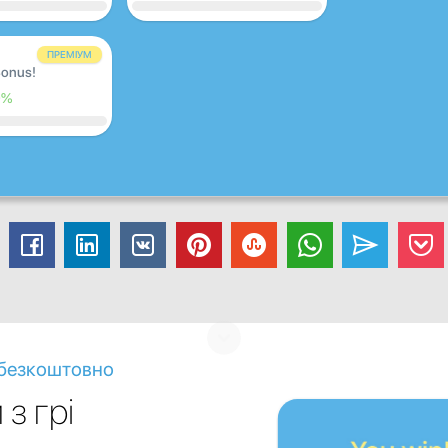
ПРЕМІУМ
onus!
0%
і безкоштовно
з грі