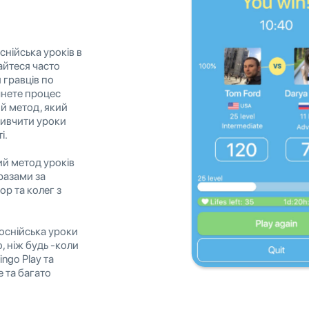
нійська уроків в
айтеся часто
 гравців по
очнете процес
ий метод, який
вивчити уроки
і.
ний метод уроків
разами за
р та колег з
боснійська уроки
, ніж будь -коли
ngo Play та
е та багато