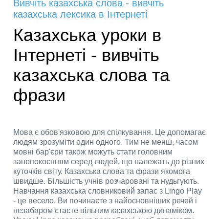
Вивчіть казахська слова - вивчіть
казахська лексика в Інтернеті
Казахська уроки в
Інтернеті - вивчіть
казахська слова та
фрази
Мова є обов'язковою для спілкування. Це допомагає
людям зрозуміти один одного. Тим не менш, часом
мовні бар'єри також можуть стати головним
занепокоєнням серед людей, що належать до різних
куточків світу. Казахська слова та фрази якомога
швидше. Більшість учнів розчаровані та нудьгують.
Навчання казахська словниковий запас з Lingo Play
- це весело. Ви починаєте з найосновніших речей і
незабаром стаєте вільним казахською динаміком.