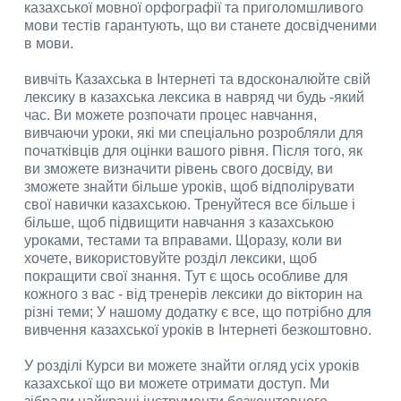
казахської мовної орфографії та приголомшливого
мови тестів гарантують, що ви станете досвідченими
в мови.
вивчіть Казахська в Інтернеті та вдосконалюйте свій
лексику в казахська лексика в навряд чи будь -який
час. Ви можете розпочати процес навчання,
вивчаючи уроки, які ми спеціально розробляли для
початківців для оцінки вашого рівня. Після того, як
ви зможете визначити рівень свого досвіду, ви
зможете знайти більше уроків, щоб відполірувати
свої навички казахською. Тренуйтеся все більше і
більше, щоб підвищити навчання з казахською
уроками, тестами та вправами. Щоразу, коли ви
хочете, використовуйте розділ лексики, щоб
покращити свої знання. Тут є щось особливе для
кожного з вас - від тренерів лексики до вікторин на
різні теми; У нашому додатку є все, що потрібно для
вивчення казахської уроків в Інтернеті безкоштовно.
У розділі Курси ви можете знайти огляд усіх уроків
казахської що ви можете отримати доступ. Ми