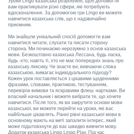
Уроки Lingo казахська розроблені, щоб допомогти
вам практикувати різні сфери, які потребують
вдосконалення. За допомогою гри Lingo ви можете
навчитися казахська слів, що є надзвичайно
приємним.
Ми знайшли унікальний спосіб допомогти вам
навчитися читати, слухати та писати сторону
сторона. Ми починаємо нерозумно з основ казахська
мови. Безкоштовно казахська Лессана, будь ласка,
будь -хто, навіть ті, хто не має попередніх знань про
казахську лексику. Чи знаєте ви, вивчаючи слова
казахською, вимагає індивідуального підходу?
Кожен урок поставляється з цікавими щоденними
фразами, словами, практикою, тестуванням,
перевірок вимови та яскравими флеш -картками. Ви
власний начальник і можете вибрати те, що хочете
навчитися. Після того, як ви закрутите основи мови
казахської, ви можете перейти на уроки, які вас
найбільше цікавлять. Ранні рівні казахської мови в
основному мають на меті запалити інтерес, який
може підштовхнути до вас швидко вивчити мову.
Додаток казахська Lingo Lingo Play. Під час