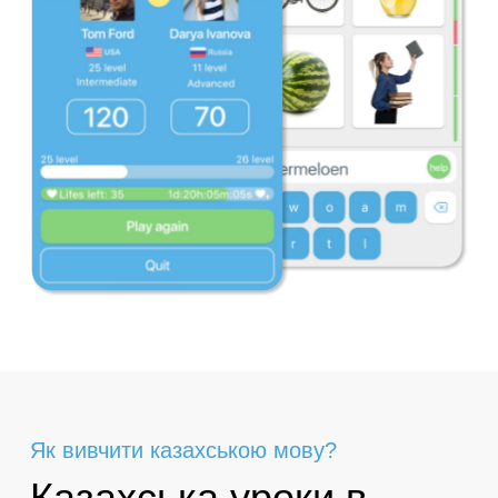
Як вивчити казахською мову?
Казахська уроки в