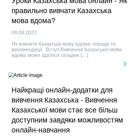
Уроки Казахська мова онлайн - Як
правильно вивчати Казахська
мова вдома?
08.08.2023
Як вивчити Казахську мову вдома: поради та
рекомендації Вступ:Вивчення Казахської мови
вдома може здатися складни […]
Найкращі онлайн-додатки для
вивчення Казахська - Вивчення
Казахської мови стає все більш
доступним завдяки можливостям
онлайн-навчання