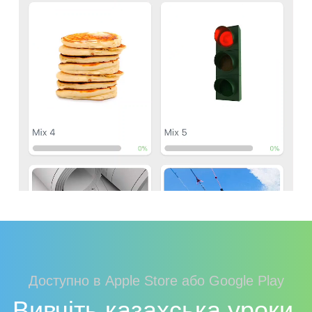
Доступно в Apple Store або Google Play
Вивчіть казахська уроки,