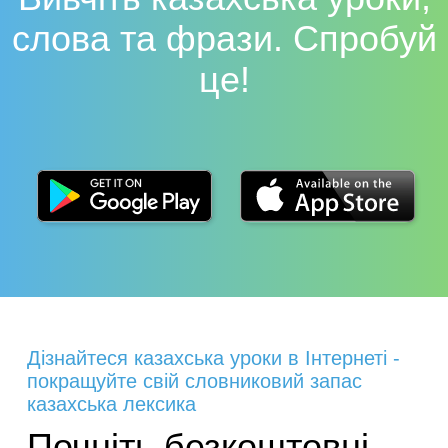
слова та фрази. Спробуй
це!
Дізнайтеся казахська уроки в Інтернеті -
покращуйте свій словниковий запас
казахська лексика
Почніть безкоштовні