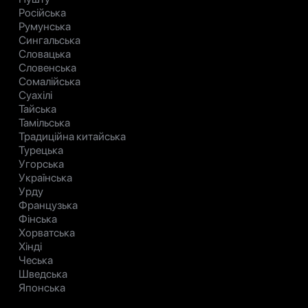
Російська
Румунська
Сингальська
Словацька
Словенська
Сомалійська
Суахілі
Тайська
Тамільська
Традиційна китайська
Турецька
Угорська
Українська
Урду
Французька
Фінська
Хорватська
Хінді
Чеська
Шведська
Японська