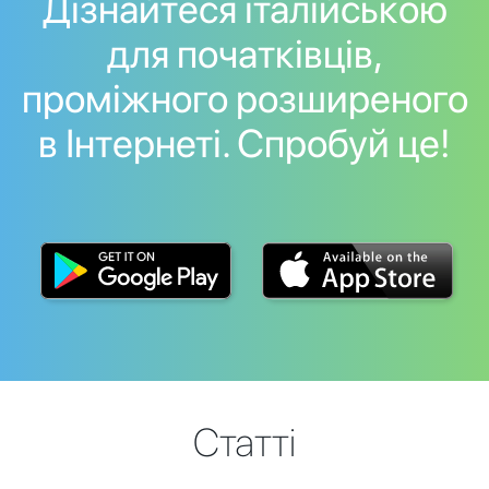
Дізнайтеся італійською
для початківців,
проміжного розширеного
в Інтернеті. Спробуй це!
Статті