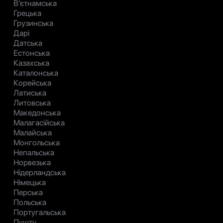
В’єтнамська
Грецька
Грузинська
Дарі
Датська
Естонська
Казахська
Каталонська
Корейська
Латиська
Литовська
Македонська
Малагасійська
Малайська
Монгольська
Непальська
Норвезька
Нідерландська
Німецька
Перська
Польська
Португальська
Пушту