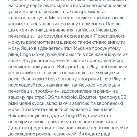
нагороду сертифікатом, коли ви успішно завершили всі
уроки мови італійською. а також проміжні та
вдосконалені учні. Ми не сподіваємось, що ви взагалі
матимете якісь знання про мову італійською. Перше,
що є критичним для вивчення італійської мови для
початківців, - це розуміння основ мови. Прості діалоги
можуть допомогти вам швидко та ефективно вивчити
мову. Якщо ви дізнаєтесь італійська на просунутому
рівні, Lingo може дуже допомогти в освіжанні існуючих
знань. Ви дізнаєтесь речення, які використовуються у
повсякденному житті. Виберіть Lingo Play, щоб вивчити
мову італійською лише за кілька днів, а не місяців чи
років. Завантажте безкоштовну програму Lingo Play та
насолоджуйтесь навчанням італійською мовою для
початківців, проміжним, вдосконаленим рівнем на
вашому пристрої iOS та Android. Додаток пропонує 33
різні мовні курси, включаючи азіатські та європейські
мови. Ви можете навчитися якомога більше мов!
Використовуючи додаток Lingo Play, ви можете
перевірити свою граматику та словниковий запас.
Додаток представить вам нові слова, перш ніж перейти
до складних речень та дискусій. Ви будете раді