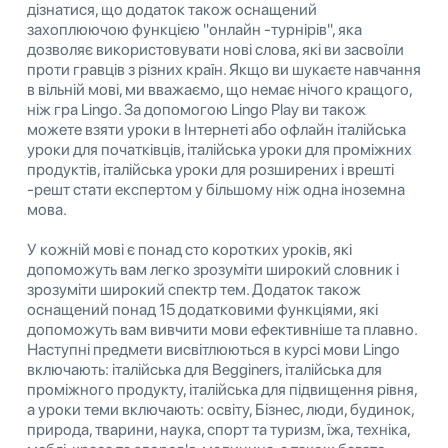
дізнатися, що додаток також оснащений
захоплюючою функцією "онлайн -турнірів", яка
дозволяє використовувати нові слова, які ви засвоїли
проти гравців з різних країн. Якщо ви шукаєте навчання
в вільній мові, ми вважаємо, що немає нічого кращого,
ніж гра Lingo. За допомогою Lingo Play ви також
можете взяти уроки в Інтернеті або офлайн італійська
уроки для початківців, італійська уроки для проміжних
продуктів, італійська уроки для розширених і врешті
-решт стати експертом у більшому ніж одна іноземна
мова.
У кожній мові є понад сто коротких уроків, які
допоможуть вам легко зрозуміти широкий словник і
зрозуміти широкий спектр тем. Додаток також
оснащений понад 15 додатковими функціями, які
допоможуть вам вивчити мови ефективніше та плавно.
Наступні предмети висвітлюються в курсі мови Lingo
включають: італійська для Begginers, італійська для
проміжного продукту, італійська для підвищення рівня,
а уроки теми включають: освіту, Бізнес, люди, будинок,
природа, тварини, наука, спорт та туризм, їжа, техніка,