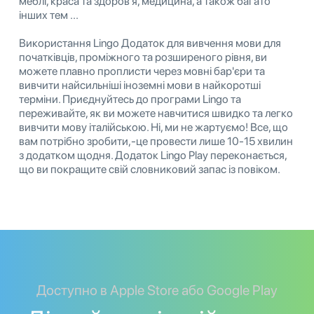
меблі, краса та здоров'я, медицина, а також багато
інших тем ...
Використання Lingo Додаток для вивчення мови для
початківців, проміжного та розширеного рівня, ви
можете плавно проплисти через мовні бар'єри та
вивчити найсильніші іноземні мови в найкоротші
терміни. Приєднуйтесь до програми Lingo та
переживайте, як ви можете навчитися швидко та легко
вивчити мову італійською. Ні, ми не жартуємо! Все, що
вам потрібно зробити,-це провести лише 10-15 хвилин
з додатком щодня. Додаток Lingo Play переконається,
що ви покращите свій словниковий запас із повіком.
Доступно в Apple Store або Google Play