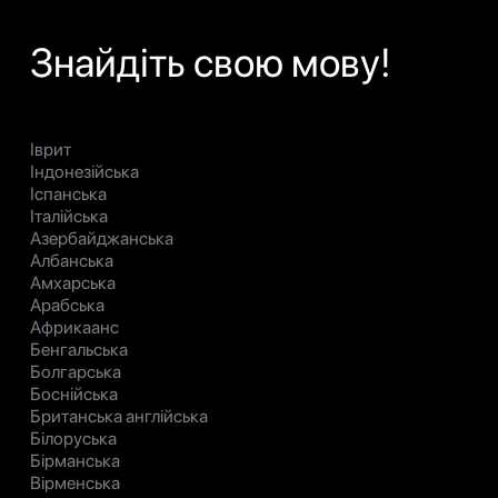
Знайдіть свою мову!
Іврит
Індонезійська
Іспанська
Італійська
Азербайджанська
Албанська
Амхарська
Арабська
Африкаанс
Бенгальська
Болгарська
Боснійська
Британська англійська
Білоруська
Бірманська
Вірменська