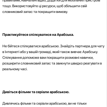
правилами, навчальні відео, додатки для мобільних пристроїв
тощо. Використовуйте ці ресурси, щоб збільшити свій
словниковий запас та покращити вимову.
Практикуйтеся спілкуватися на Арабська.
Не бійтеся спілкуватися арабською. Знайдіть партнера для чату
в Інтернеті або у вашій громаді, який також вивчає Арабську.
Спілкування допоможе вам покращити розмовні навички,
розширити словниковий запас та звикнути швидко реагувати в
реальному часі.
Дивіться фільми та серіали арабською.
Дивлячись фільми та серіали арабською, ви не тільки