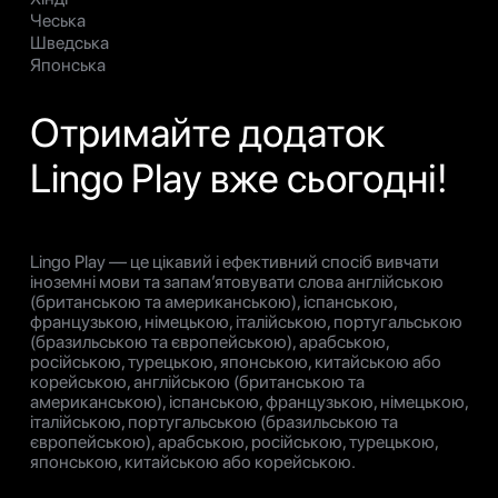
Чеська
Шведська
Японська
Отримайте додаток
Lingo Play вже сьогодні!
Lingo Play — це цікавий і ефективний спосіб вивчати
іноземні мови та запам’ятовувати слова англійською
(британською та американською), іспанською,
французькою, німецькою, італійською, португальською
(бразильською та європейською), арабською,
російською, турецькою, японською, китайською або
корейською, англійською (британською та
американською), іспанською, французькою, німецькою,
італійською, португальською (бразильською та
європейською), арабською, російською, турецькою,
японською, китайською або корейською.