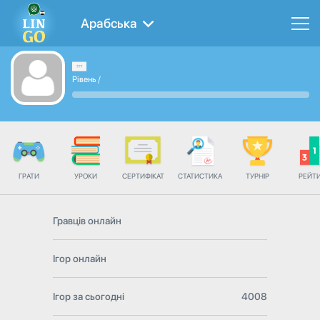
Арабська
Рівень
/
ГРАТИ
УРОКИ
СЕРТИФІКАТ
СТАТИСТИКА
ТУРНІР
РЕЙТ
Гравців онлайн
Ігор онлайн
Ігор за сьогодні
4008