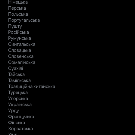
Німецька
Перська
Польська
Португальська
Пушту
Російська
Румунська
Сингальська
Словацька
Словенська
Сомалійська
Суахілі
Тайська
Тамільська
Традиційна китайська
Турецька
Угорська
Українська
Урду
Французька
Фінська
Хорватська
Хінді