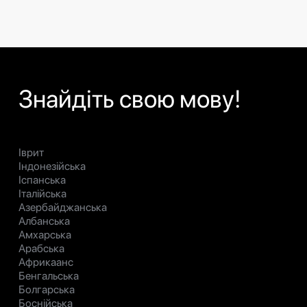
Знайдіть свою мову!
Іврит
Індонезійська
Іспанська
Італійська
Азербайджанська
Албанська
Амхарська
Арабська
Африкаанс
Бенгальська
Болгарська
Боснійська