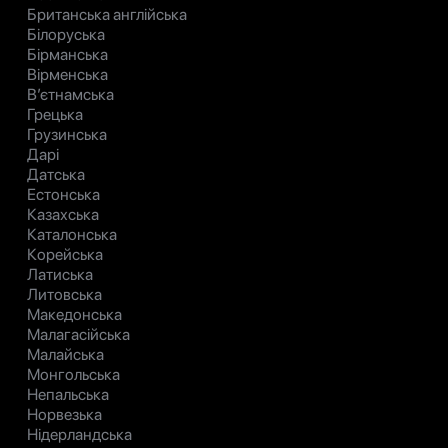
Британська англійська
Білоруська
Бірманська
Вірменська
В’єтнамська
Грецька
Грузинська
Дарі
Датська
Естонська
Казахська
Каталонська
Корейська
Латиська
Литовська
Македонська
Малагасійська
Малайська
Монгольська
Непальська
Норвезька
Нідерландська